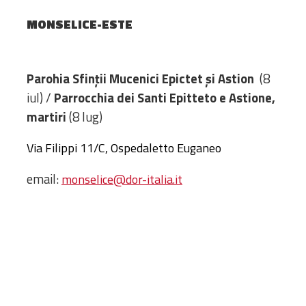
Amministrativa
MONSELICE-ESTE
Decanati
Monasteri,
chiese e
Parohia Sfinții Mucenici Epictet și Astion
(8
monumenti
iul) /
Parrocchia dei Santi Epitteto e Astione,
Diaconie
martiri
(8 lug)
Associazioni e
Centri
Via Filippi 11/C, Ospedaletto Euganeo
Cimiteri
email:
monselice@dor-italia.it
Parrocchie
RISORSE
RISORSE
Apostolia Italia
Comunicati stampa
Gli Statuti e le leggi
Lettere pastorali