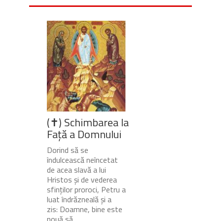
(✝) Schimbarea la
Față a Domnului
Dorind să se
îndulcească neîncetat
de acea slavă a lui
Hristos și de vederea
sfinților proroci, Petru a
luat îndrăzneală și a
zis: Doamne, bine este
nouă să...