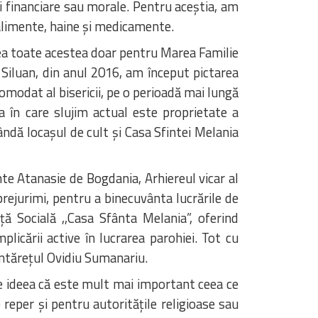
zei financiare sau morale. Pentru aceștia, am
 alimente, haine și medicamente.
avea toate acestea doar pentru Marea Familie
u Siluan, din anul 2016, am început pictarea
omodat al bisericii, pe o perioadă mai lungă
 în care slujim actual este proprietate a
ândă locașul de cult și Casa Sfintei Melania
te Atanasie de Bogdania, Arhiereul vicar al
prejurimi, pentru a binecuvânta lucrările de
ță Socială ,,Casa Sfânta Melania”, oferind
licării active în lucrarea parohiei. Tot cu
cântărețul Ovidiu Sumanariu.
pe ideea că este mult mai important ceea ce
reper și pentru autoritățile religioase sau