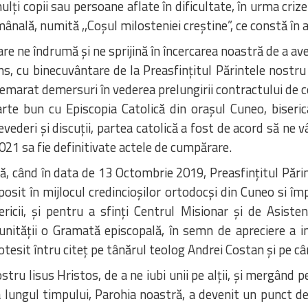
ulți copii sau persoane aflate în dificultate, în urma cri
ămânală, numită ,,Coșul milosteniei creștine”, ce constă în
care ne îndrumă și ne sprijină în încercarea noastră de a 
ens, cu binecuvântare de la Preasfințitul Părintele nostr
emarat demersuri în vederea prelungirii contractului de c
te bun cu Episcopia Catolică din orașul Cuneo, biserica
ederi și discuții, partea catolică a fost de acord să ne v
21 sa fie definitivate actele de cumpărare.
, când în data de 13 Octombrie 2019, Preasfințitul Părin
osit în mijlocul credincioșilor ortodocși din Cuneo si îm
ricii, și pentru a sfinți Centrul Misionar și de Asisten
unității o Gramată episcopală, în semn de apreciere a imp
rotesit întru citeț pe tânărul teolog Andrei Costan și pe 
tru Iisus Hristos, de a ne iubi unii pe alții, și mergând 
lungul timpului, Parohia noastră, a devenit un punct de 