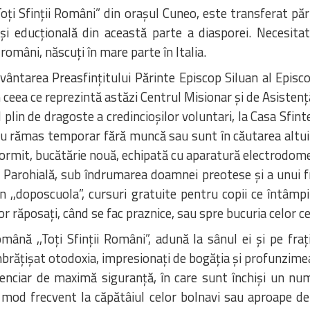
oți Sfinții Români” din orașul Cuneo, este transferat păr
și educțională din această parte a diasporei. Necesitat
 români, născuți în mare parte în Italia.
uvântarea Preasfințitului Părinte Episcop Siluan al Episc
n ceea ce reprezintă astăzi Centrul Misionar și de Asisten
ul plin de dragoste a credincioșilor voluntari, la Casa Sfi
e au rămas temporar fără muncă sau sunt în căutarea altui 
rmit, bucătărie nouă, echipată cu aparatură electrodomesti
ala Parohială, sub îndrumarea doamnei preotese și a unui 
n ,,doposcuola”, cursuri gratuite pentru copii ce întâmpin
r răposați, când se fac praznice, sau spre bucuria celor ce 
nă ,,Toți Sfinții Români”, adună la sânul ei și pe frați
 îmbrățișat otodoxia, impresionați de bogăția și profunzimea
enciar de maximă siguranță, în care sunt închiși un nu
 mod frecvent la căpătâiul celor bolnavi sau aproape de 