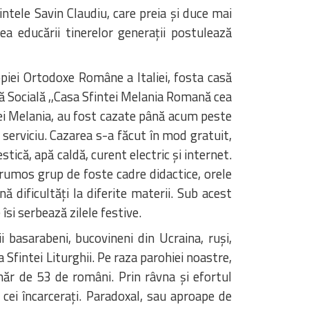
intele Savin Claudiu, care preia și duce mai
ea educării tinerelor generații postulează
opiei Ortodoxe Române a Italiei, fosta casă
ță Socială ,,Casa Sfintei Melania Romană cea
ntei Melania, au fost cazate până acum peste
serviciu. Cazarea s-a făcut în mod gratuit,
că, apă caldă, curent electric și internet.
frumos grup de foste cadre didactice, orele
ă dificultăți la diferite materii. Sub acest
îsi serbează zilele festive.
i basarabeni, bucovineni din Ucraina, ruși,
 Sfintei Liturghii. Pe raza parohiei noastre,
măr de 53 de români. Prin râvna și efortul
cei încarcerați. Paradoxal, sau aproape de