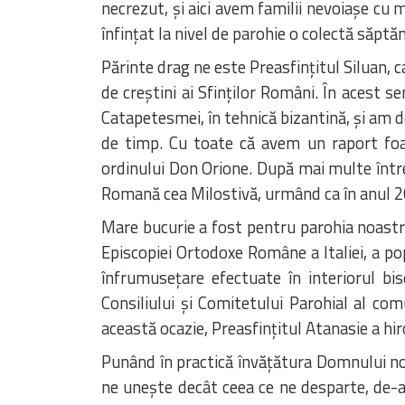
necrezut, și aici avem familii nevoiașe cu m
înfințat la nivel de parohie o colectă săpt
Părinte drag ne este Preasfințitul Siluan, 
de creștini ai Sfinților Români. În acest s
Catapetesmei, în tehnică bizantină, și am d
de timp. Cu toate că avem un raport foar
ordinului Don Orione. După mai multe întrev
Romană cea Milostivă, urmând ca în anul 20
Mare bucurie a fost pentru parohia noastră
Episcopiei Ortodoxe Române a Italiei, a pop
înfrumusețare efectuate în interiorul bise
Consiliului și Comitetului Parohial al com
această ocazie, Preasfințitul Atanasie a hi
Punând în practică învățătura Domnului nos
ne unește decât ceea ce ne desparte, de-a 