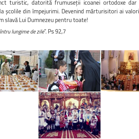
ct turistic, datorită frumuseții icoanei ortodoxe dar 
 la școlile din împejurimi. Devenind mărturisitori ai valor
ăm slavă Lui Dumnezeu pentru toate!
”. Ps 92,7
întru lungime de zile