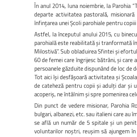
În anul 2014, luna noiembrie, la Parohia “T
departe activitatea pastorală, misionară 
înfințarea unei Școli parohiale pentru copiii
Astfel, la începutul anului 2015, cu binec
parohială este reabilitată și tranformată î
Milostivă”. Sub obladuirea Sfintei și efort
60 de femei care îngrijesc bătrâni, și car
persoanele găzduite dispunând de loc de do
Tot aici își desfășoară activitatea și Șco
de cateheză pentru copii și adulți dar și u
acoperiș, ne întâlnim și spre pomenirea celo
Din punct de vedere misionar, Parohia Româ
bulgari, albanezi, etc. sau italieni care au
se află un număr de 5 spitale și un penit
voluntarilor noștri, reușim să ajungem în