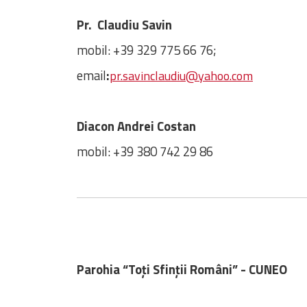
Pr. Claudiu Savin
mobil: +39 329 775 66 76;
email
:
pr.savinclaudiu@yahoo.com
Diacon Andrei Costan
mobil: +39 380 742 29 86
Parohia “To
ți Sfinții Români
” - CUNEO