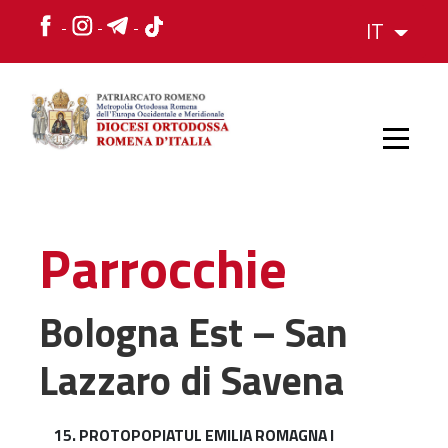
IT
HOME
Parrocchie
STORIA
Bologna Est – San
Lazzaro di Savena
VESCOVO
L'ORGANIZZAZIONE
L'ORGANIZZAZIONE
15. PROTOPOPIATUL EMILIA ROMAGNA I
La Struttura