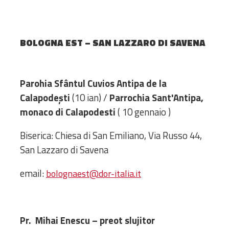
Amministrativa
Decanati
Monasteri,
BOLOGNA EST – SAN LAZZARO DI SAVENA
chiese e
monumenti
Diaconie
Parohia Sfântul Cuvios Antipa de la
Associazioni e
Calapodești
(10 ian) /
Parrochia Sant'Antipa,
Centri
monaco di Calapodesti
( 10 gennaio )
Cimiteri
Biserica: Chiesa di San Emiliano, Via Russo 44,
Parrocchie
San Lazzaro di Savena
RISORSE
email:
bolognaest@dor-italia.it
RISORSE
Apostolia Italia
Comunicati stampa
Gli Statuti e le leggi
Pr. Mihai Enescu – preot slujitor
Lettere pastorali