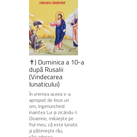
✝) Duminica a 10-a
după Rusalii
(Vindecarea
lunaticului)
În vremea aceea s-a
apropiat de Iisus un
om, îngenunchind
înaintea Lui și zicându-I:
Doamne, miluiește pe
fiul meu, că este lunatic
și pătimește rău,
căci adesea...