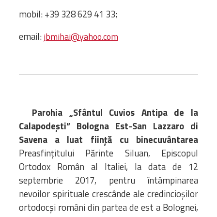
Biblioteca
mobil: +39 328 629 41 33;
Risorse multimediali
Opinioni Ortodosse
email:
jbmihai@yahoo.com
Dalla vita
della”famiglia” della
diocesi
CSDE
La Parola del Vescovo
Lectura Lunii
Parohia „Sfântul Cuvios Antipa de la
Prezentarea
Calapodești” Bologna Est-San Lazzaro di
Parohiilor
Savena a luat ființă cu binecuvântarea
Preasfințitului Părinte Siluan, Episcopul
Ortodox Român al Italiei, la data de 12
CONTATTI
septembrie 2017, pentru întâmpinarea
nevoilor spirituale crescânde ale credincioșilor
ortodocși români din partea de est a Bolognei,