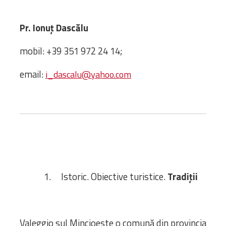
Biblioteca
Risorse multimediali
Pr. Ionuț Dascălu
Opinioni Ortodosse
Dalla vita
mobil: +39 351 972 24 14;
della”famiglia” della
diocesi
email:
i_dascalu@yahoo.com
CSDE
La Parola del Vescovo
Lectura Lunii
Prezentarea
Parohiilor
1. Istoric. Obiective turistice.
Tradiții
CONTATTI
Valeggio sul Mincioeste o comună din provincia