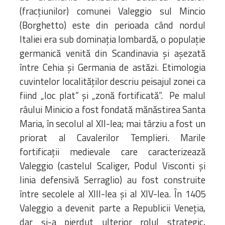
(fracțiunilor) comunei Valeggio sul Mincio
(Borghetto) este din perioada când nordul
Italiei era sub dominația lombardă, o populație
germanică venită din Scandinavia și așezată
între Cehia și Germania de astăzi. Etimologia
cuvintelor localităților descriu peisajul zonei ca
fiind „loc plat” și „zonă fortificată”. Pe malul
râului Minicio a fost fondată mănăstirea Santa
Maria, în secolul al XII-lea; mai târziu a fost un
priorat al Cavalerilor Templieri. Marile
fortificații medievale care caracterizează
Valeggio (castelul Scaliger, Podul Visconti și
linia defensivă Serraglio) au fost construite
între secolele al XIII-lea și al XIV-lea. În 1405
Valeggio a devenit parte a Republicii Veneția,
dar și-a pierdut ulterior rolul strategic,