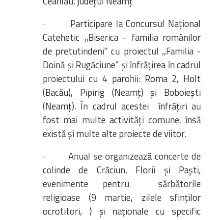
Ceahlău, județul Neamț
· Participare la Concursul Național
Catehetic ,,Biserica - familia românilor
de pretutindeni” cu proiectul ,,Familia -
Doină și Rugăciune” și înfrățirea în cadrul
proiectului cu 4 parohii: Roma 2, Holt
(Bacău), Pipirig (Neamț) și Boboiești
(Neamț). În cadrul acestei înfrățiri au
fost mai multe activități comune, însă
există și multe alte proiecte de viitor.
· Anual se organizează concerte de
colinde de Crăciun, Florii și Paști,
evenimente pentru sărbătorile
religioase (9 martie, zilele sfinților
ocrotitori, ) și naționale cu specific