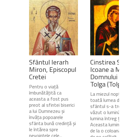
Sfântul Ierarh
Cinstirea Sfintei
Miron, Episcopul
Icoane a Maicii
Cretei
Domnului de pe
Tolga (Tolgska)
Pentru o viață
îmbunătățită ca
La miezul nopții, când
aceasta a fost pus
toată lumea dormea,
preot al sfintei biserici
sfântul s-a trezit și a
a lui Dumnezeu și
văzut o lumină care
învăța popoarele
lumina întreg ținutul.
sfânta bună credință și
Aceasta lumină venea
le întărea spre
de la o coloană de foc
nevoințele cele...
de pe celălalt...