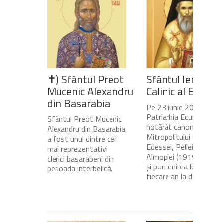
✝) Sfântul Preot
Sfântul Ierarh
Mucenic Alexandru
Calinic al Edesse
din Basarabia
Pe 23 iunie 2020,
Patriarhia Ecumenică a
Sfântul Preot Mucenic
hotărât canonizarea
Alexandru din Basarabia
Mitropolitului Calinic al
a fost unul dintre cei
Edessei, Pellei și
mai reprezentativi
Almopiei (1919-1984)
clerici basarabeni din
și pomenirea lui în
perioada interbelică.
fiecare an la data de...