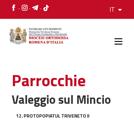
IT
HOME
Parrocchie
STORIA
Valeggio sul Mincio
VESCOVO
12. PROTOPOPIATUL TRIVENETO II
L'ORGANIZZAZIONE
L'ORGANIZZAZIONE
La Struttura