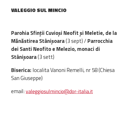
Amministrativa
VALEGGIO SUL MINCIO
Decanati
Monasteri,
chiese e
Parohia Sfinții Cuvioși Neofit și Meletie, de la
monumenti
Mănăstirea Stânișoara
(3 sept) /
Parrocchia
Diaconie
dei Santi Neofito e Melezio, monaci di
Associazioni e
Stânișoara
(3 sett)
Centri
Cimiteri
Biserica:
localita Vanoni Remelli, nr 58 (Chiesa
Parrocchie
San Giuseppe)
email:
valeggiosulmincio@dor-italia.it
RISORSE
RISORSE
Apostolia Italia
Comunicati stampa
Gli Statuti e le leggi
Lettere pastorali