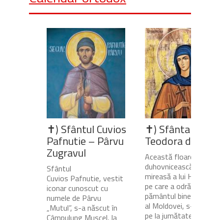
✝) Sfântul Cuvios
✝) Sfânta Cuvio
Pafnutie – Pârvu
Teodora de la Si
Zugravul
Această floare
duhovnicească și
Sfântul
mireasă a lui Hristos,
Cuvios Pafnutie, vestit
pe care a odrăslit-o
iconar cunoscut cu
pământul binecuvânta
numele de Pârvu
al Moldovei, s-a născu
„Mutul”, s-a născut în
pe la jumătatea
Câmpulung Muscel, la