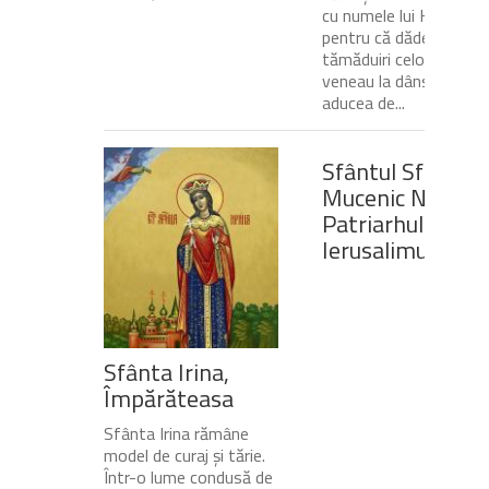
cu numele lui Hristos,
pentru că dădea
tămăduiri celor ce
veneau la dânsul și îi
aducea de...
Sfântul Sfinţit
Mucenic Narcis,
Patriarhul
Ierusalimului
Sfânta Irina,
Împărăteasa
Sfânta Irina rămâne
model de curaj și tărie.
Într-o lume condusă de