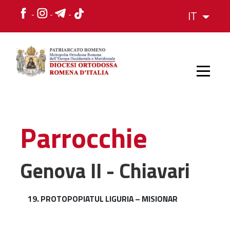
IT
HOME
Parrocchie
STORIA
Genova II - Chiavari
VESCOVO
19. PROTOPOPIATUL LIGURIA – MISIONAR
L'ORGANIZZAZIONE
L'ORGANIZZAZIONE
La Struttura