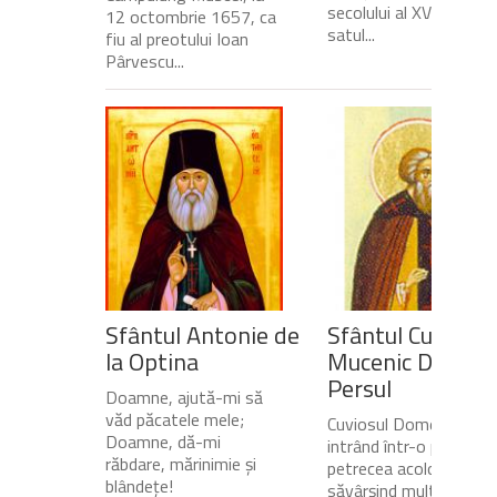
secolului al XVII-lea, în
12 octombrie 1657, ca
satul...
fiu al preotului Ioan
Pârvescu...
Sfântul Antonie de
Sfântul Cuvios
la Optina
Mucenic Dometi
Persul
Doamne, ajută-mi să
văd păcatele mele;
Cuviosul Dometie
Doamne, dă-mi
intrând într-o peșteră,
răbdare, mărinimie şi
petrecea acolo
blândeţe!
săvârșind multe minuni