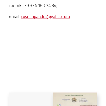
Biblioteca
mobil: +39 334 160 74 34;
Risorse multimediali
Opinioni Ortodosse
email:
cosminpandra@yahoo.com
Dalla vita
della”famiglia” della
diocesi
CSDE
La Parola del Vescovo
Lectura Lunii
Prezentarea
Parohiilor
CONTATTI