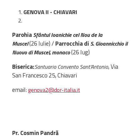
Amministrativa
GENOVA II - CHIAVARI
Decanati
Monasteri,
chiese e
Parohia
Sfântul Ioanichie cel Nou de la
monumenti
(26 Iulie) /
Parrocchia di
Muscel
S. Gioannicchio il
Diaconie
(26 lug)
Nuovo di Muscel, monaco
Associazioni e
Centri
Biserica:
, Via
Santuario Convento Sant'Antonio
Cimiteri
San Francesco 25, Chiavari
Parrocchie
email:
genova2@dor-italia.it
RISORSE
RISORSE
Apostolia Italia
Comunicati stampa
Gli Statuti e le leggi
Pr. Cosmin Pandră
Lettere pastorali