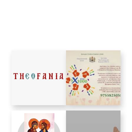
Biblioteca
Risorse multimediali
Opinioni Ortodosse
Dalla vita
della”famiglia” della
diocesi
CSDE
La Parola del Vescovo
Lectura Lunii
Prezentarea
Parohiilor
CONTATTI