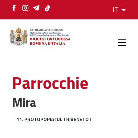
IT
HOME
Parrocchie
STORIA
Mira
VESCOVO
11. PROTOPOPIATUL TRIVENETO I
L'ORGANIZZAZIONE
L'ORGANIZZAZIONE
La Struttura