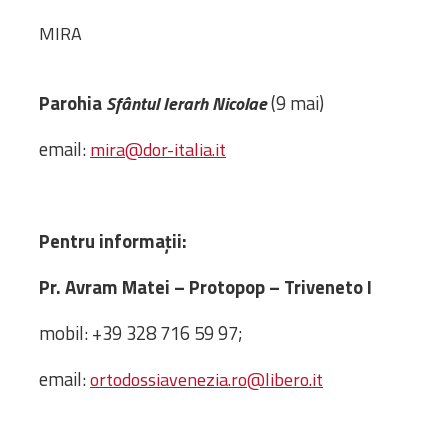
Amministrativa
MIRA
Decanati
Monasteri,
Parohia
(9 mai)
chiese e
Sfântul Ierarh Nicolae
monumenti
email:
mira@dor-italia.it
Diaconie
Associazioni e
Centri
Cimiteri
Pentru informații:
Parrocchie
Pr. Avram Matei – Protopop – Triveneto I
RISORSE
mobil: +39 328 716 59 97;
RISORSE
Apostolia Italia
Comunicati stampa
email:
ortodossiavenezia.ro@libero.it
Gli Statuti e le leggi
Lettere pastorali