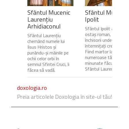
Sfântul Mucenic
Sfântul Mucenic
Laurențiu
Ipolit
Arhidiaconul
Sfântul Ipolit a fost
ostaș roman, gardian a
Sfântul Laurențiu
închisorii unde erau
chemând numele lui
întemnițați creștinii.
Iisus Hristos și
Fiind martor la
punându-și mâinile pe
numeroase tămăduiri
ochii celor orbi în
minunate făcute de
semnul Sfintei Cruci, îi
Sfântul Laurențiu,...
făcea să vadă.
doxologia.ro
Preia articolele Doxologia în site-ul tău!