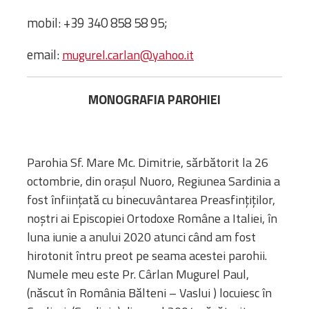
Biblioteca
mobil: +39 340 858 58 95;
Risorse multimediali
Opinioni Ortodosse
email:
mugurel.carlan@yahoo.it
Dalla vita
della”famiglia” della
MONOGRAFIA PAROHIEI
diocesi
CSDE
La Parola del Vescovo
Lectura Lunii
Parohia Sf. Mare Mc. Dimitrie, sărbătorit la 26
Prezentarea
octombrie, din orașul Nuoro, Regiunea Sardinia a
Parohiilor
fost înființată cu binecuvântarea Preasfințiților,
noștri ai Episcopiei Ortodoxe Române a Italiei, în
luna iunie a anului 2020 atunci când am fost
CONTATTI
hirotonit întru preot pe seama acestei parohii.
Numele meu este Pr. Cârlan Mugurel Paul,
(născut în România Bălteni – Vaslui ) locuiesc în