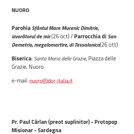
Amministrativa
NUORO
Decanati
Monasteri,
Parohia
Sfântul Mare Mucenic Dimitrie,
chiese e
(26 oct) /
Parrocchia di
izvorâtorul de mir
San
monumenti
(26 ott)
Demetrio, megalomartire, di Tessalonica
Diaconie
Associazioni e
Biserica
:
, Piazza delle
Santa Maria delle Grazie
Centri
Grazie, Nuoro
Cimiteri
Parrocchie
e-mail:
nuoro@dor-italia.it
RISORSE
RISORSE
Apostolia Italia
Comunicati stampa
Gli Statuti e le leggi
Pr. Paul Cârlan (preot suplinitor) - Protopop
Lettere pastorali
Misionar - Sardegna