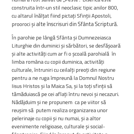
construita într-un stil neoclasic tipic anilor 800,
cu altarul înălțat fiind pictați Sfinții Apostoli,
alte înscrisuri din Sfânta Scriptură.
prooroci și
În parohie pe lângă Sfânta și Dumnezeiasca
Liturghie din duminici și sărbători, se desfășoară
și alte activități cum ar fi o școală parohială în
limba româna cu copii duminica, activități
culturale, întruniri cu ceilalți preoți din regiune
pentru a ne ruga împreună la Domnul Nostru
Iisus Hristos și la Maica Sa, și la toți sfinții să
tămăduiască pe cei aflați întru nevoi și necazuri.
Nădăjduim și ne propunem ca pe viitor să
reușim să putem realiza organizarea unor
pelerinaje cu copii și nu numai, și a altor
evenimente religioase, culturale și social-