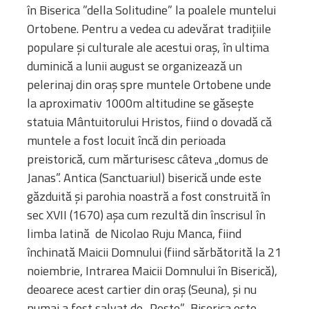
în Biserica ”della Solitudine” la poalele muntelui
Ortobene. Pentru a vedea cu adevărat tradițiile
populare și culturale ale acestui oraș, în ultima
duminică a lunii august se organizează un
pelerinaj din oraș spre muntele Ortobene unde
la aproximativ 1000m altitudine se găsește
statuia Mântuitorului Hristos, fiind o dovadă că
muntele a fost locuit încă din perioada
preistorică, cum mărturisesc câteva „domus de
Janas”. Antica (Sanctuariul) biserică unde este
găzduită și parohia noastră a fost construită în
sec XVII (1670) așa cum rezultă din înscrisul în
limba latină de Nicolao Ruju Manca, fiind
închinată Maicii Domnului (fiind sărbătorită la 21
noiembrie, Intrarea Maicii Domnului în Biserică),
deoarece acest cartier din oraș (Seuna), și nu
numai a fost salvat de „Peste”. Biserica este