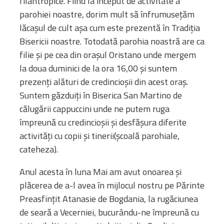
filantropice. Fiind la început de activitate a
parohiei noastre, dorim mult să înfrumusețăm
lăcașul de cult așa cum este prezentă în Tradiția
Bisericii noastre. Totodată parohia noastră are ca
filie și pe cea din orașul Oristano unde mergem
la doua duminici de la ora 16,00 și suntem
prezenți alături de credincioșii din acest oraș.
Suntem găzduiți în Biserica San Martino de
călugării cappuccini unde ne putem ruga
împreună cu credincioșii și desfășura diferite
activități cu copii și tinerii(școală parohiale,
cateheza).
Anul acesta în luna Mai am avut onoarea și
plăcerea de a-l avea în mijlocul nostru pe Părinte
Preasfințit Atanasie de Bogdania, la rugăciunea
de seară a Vecerniei, bucurându-ne împreună cu