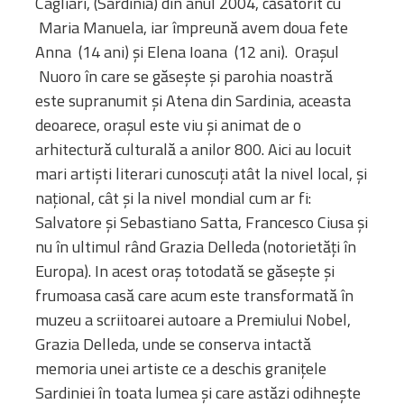
Cagliari, (Sardinia) din anul 2004, căsătorit cu
Maria Manuela, iar împreună avem doua fete
Anna (14 ani) și Elena Ioana (12 ani). Orașul
Nuoro în care se găsește și parohia noastră
este supranumit și Atena din Sardinia, aceasta
deoarece, orașul este viu și animat de o
arhitectură culturală a anilor 800. Aici au locuit
mari artiști literari cunoscuți atât la nivel local, și
național, cât și la nivel mondial cum ar fi:
Salvatore și Sebastiano Satta, Francesco Ciusa și
nu în ultimul rând Grazia Delleda (notorietăți în
Europa). In acest oraș totodată se găsește și
frumoasa casă care acum este transformată în
muzeu a scriitoarei autoare a Premiului Nobel,
Grazia Delleda, unde se conserva intactă
memoria unei artiste ce a deschis granițele
Sardiniei în toata lumea și care astăzi odihnește