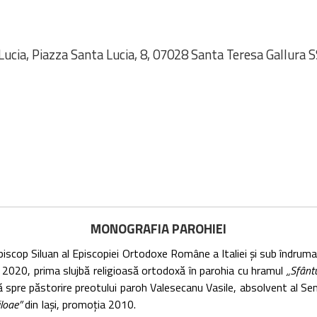
Lucia, Piazza Santa Lucia, 8, 07028 Santa Teresa Gallura S
MONOGRAFIA PAROHIEI
p Siluan al Episcopiei Ortodoxe Române a Italiei și sub îndrumare
 2020, prima slujbă religioasă ortodoxă în parohia cu hramul
„Sfântu
țată spre păstorire preotului paroh Valesecanu Vasile, absolvent al
iloae”
din Iași, promoția 2010.