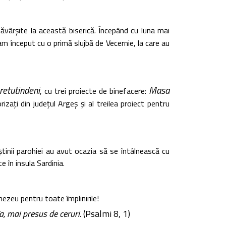
săvârșite la această biserică. Începând cu luna mai
 am început cu o primă slujbă de Vecernie, la care au
retutindeni
Masa
, cu trei proiecte de binefacere:
rizați din județul Argeș și al treilea proiect pentru
nii parohiei au avut ocazia să se întâlnească cu
 în insula Sardinia.
ezeu pentru toate împlinirile!
, mai presus de ceruri.
(Psalmi 8, 1)