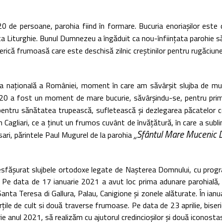
20 de persoane, parohia fiind în formare. Bucuria enoriașilor este 
ta Liturghie. Bunul Dumnezeu a îngăduit ca nou-înființata parohie să
serică frumoasă care este deschisă zilnic creștinilor pentru rugăciune
 națională a României, moment în care am săvârșit slujba de mulț
20 a fost un moment de mare bucurie, săvârșindu-se, pentru prim
ntru sănătatea trupească, sufletească și dezlegarea păcatelor celo
n Cagliari, ce a ținut un frumos cuvânt de învățătură, în care a subli
„Sfântul Mare Mucenic Di
ari, părintele Paul Mugurel de la parohia
fășurat slujbele ortodoxe legate de Nașterea Domnului, cu program 
iun. Pe data de 17 ianuarie 2021 a avut loc prima adunare parohial
 Santa Teresa di Gallura, Palau, Canigione și zonele alăturate. În ianu
ărțile de cult si două traverse frumoase. Pe data de 23 aprilie, biser
e anul 2021, să realizăm cu ajutorul credincioșilor și două iconostas