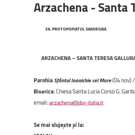
Arzachena - Santa T
26. PROTOPOPIATUL SARDEGNA
ARZACHENA – SANTA TERESA GALLUR
Parohia
(04 nov) 
Sfântul Ioanichie cel Mare
Bi
ica
: Chiesa Santa Lucia Corso G. Gari
ser
email:
arzachena@dor-italia.it
Se mai sluje
ș
te
ș
i la: