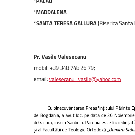
*PALAU
*MADDALENA
*
SANTA TERESA GALLURA (
Biserica Santa 
Pr. Vasile Valesecanu
mobil: +39 348 748 26 79;
email:
valesecanu_vasile@yahoo.com
Cu binecuvântarea Preasfințitului Părinte Episco
de Bogdania, a avut loc, pe data de 26 Noiembrie
di Gallura, insula Sardinia. Parohia este încredin
și al Facultății de Teologie Ortodoxă
„Dumitru Stăn