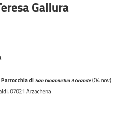
eresa Gallura
A
/
Parrocchia di
(04 nov)
San Gioannichio il Grande
baldi, 07021 Arzachena