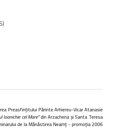
S)
a Preasfințitului Părinte Arhiereu-Vicar Atanasie
l Ioanichie cel Mare”
din Arzachena și Santa Teresa
 Seminarului de la Mănăstirea Neamț - promoția 2006