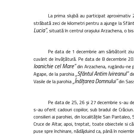
La prima slujbă au participat aproximativ 
străbată zeci de kilometri pentru a ajunge la Sfân
Lucia”
, situată în centrul orașului Arzachena, o bi
Pe data de 1 decembrie am sărbătorit ziua
cuvânt de învățătură. Pe data de 8 decembrie 20
Ioanichie cel Mare”
din Arzachena, rugându-ne pe
„Sfântul Antim Ivireanul”
Agape, de la parohia
di
„Înălțarea Domnului”
Vasile de la parohia
din Sass
Pe data de 25, 26 și 27 decembrie s-au des
s-au oferit cadouri copiilor, sub bradul de Crăc
consilieri ai parohiei, din localitățile San Pantaleo,
Cruce de Altar, apoi, treptat, toate obiectele si c
puse spre închinare, nădăjduind ca, până în noiembri