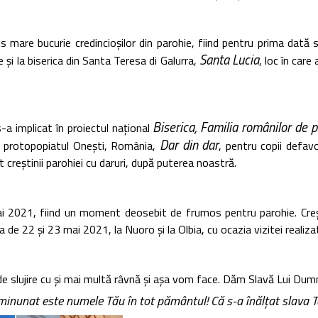
s mare bucurie credincioșilor din parohie, fiind pentru prima dată 
Santa Lucia
 și la biserica din Santa Teresa di Galurra,
, loc în care
Biserica, Familia românilor de p
-a implicat în proiectul național
Dar din dar
in protopopiatul Onești, România,
, pentru copii defavo
creștinii parohiei cu daruri, după puterea noastră.
 2021, fiind un moment deosebit de frumos pentru parohie. Crești
e 22 și 23 mai 2021, la Nuoro și la Olbia, cu ocazia vizitei realizate
e slujire cu și mai multă râvnă și așa vom face. Dăm Slavă Lui Dumn
nunat este numele Tău în tot pământul! Că s-a înălțat slava Ta