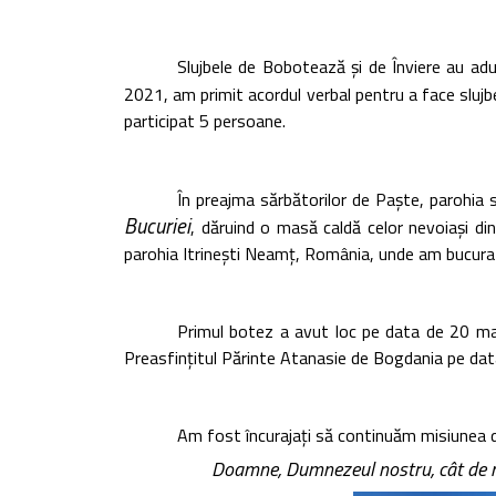
Slujbele de Bobotează și de Înviere au adu
2021, am primit acordul verbal pentru a face slujbe
participat 5 persoane.
În preajma sărbătorilor de Paște, parohia s
Bucuriei
, dăruind o masă caldă celor nevoiași d
parohia Itrinești Neamț, România, unde am bucurat 
Primul botez a avut loc pe data de 20 mai
Preasfințitul Părinte Atanasie de Bogdania pe data d
Am fost încurajați să continuăm misiunea d
Doamne, Dumnezeul nostru, cât de mi