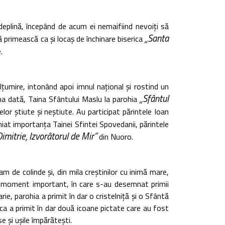
deplină, începând de acum ei nemaifiind nevoiți să
„Santa
 primească ca și locaș de închinare biserica
.
umire, intonând apoi imnul național și rostind un
„Sfântul
a dată, Taina Sfântului Maslu la parohia
r știute și neștiute. Au participat părintele Ioan
niat importanța Tainei Sfintei Spovedanii, părintele
mitrie, Izvorâtorul de Mir”
din Nuoro.
de colinde și, din mila creștinilor cu inimă mare,
ă, moment important, în care s-au desemnat primii
arie, parohia a primit în dar o cristelniță și o Sfântă
ica a primit în dar două icoane pictate care au fost
e și ușile împărătești.