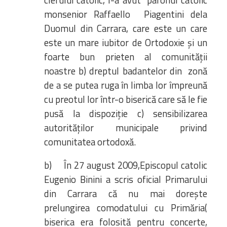
clerului catolic, l-a avut parohul catolic
monsenior Raffaello Piagentini dela
Duomul din Carrara, care este un care
este un mare iubitor de Ortodoxie și un
foarte bun prieten al comunității
noastre b) dreptul badantelor din zonă
de a se putea ruga în limba lor împreună
cu preotul lor într-o biserică care să le fie
pusă la dispoziție c) sensibilizarea
autorităților municipale privind
comunitatea ortodoxă.
b) În 27 august 2009,Episcopul catolic
Eugenio Binini a scris oficial Primarului
din Carrara că nu mai dorește
prelungirea comodatului cu Primăria(
biserica era folosită pentru concerte,