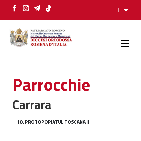
IT
HOME
Parrocchie
STORIA
Carrara
VESCOVO
18. PROTOPOPIATUL TOSCANA II
L'ORGANIZZAZIONE
L'ORGANIZZAZIONE
La Struttura