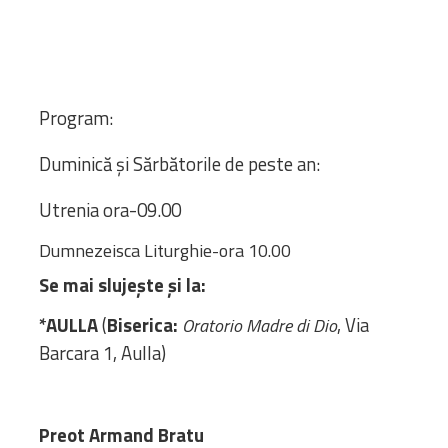
Biblioteca
Risorse multimediali
Opinioni Ortodosse
Dalla vita
Program:
della”famiglia” della
diocesi
Duminică și Sărbătorile de peste an:
CSDE
La Parola del Vescovo
Utrenia ora-09.00
Lectura Lunii
Dumnezeisca Liturghie-ora 10.00
Prezentarea
Parohiilor
Se mai slujește și la:
*AULLA
(
Biserica:
, Via
Oratorio Madre di Dio
Barcara 1, Aulla)
CONTATTI
Preot Armand Bratu