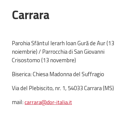
Amministrativa
Carrara
Decanati
Monasteri,
chiese e
monumenti
Parohia Sfântul Ierarh Ioan Gură de Aur (13
Diaconie
noiembrie) / Parrocchia di San Giovanni
Associazioni e
Crisostomo (13 novembre)
Centri
Cimiteri
Biserica: Chiesa Madonna del Suffragio
Parrocchie
Via del Plebiscito, nr. 1, 54033 Carrara (MS)
RISORSE
mail:
carrara@dor-italia.it
RISORSE
Apostolia Italia
Comunicati stampa
Gli Statuti e le leggi
Lettere pastorali