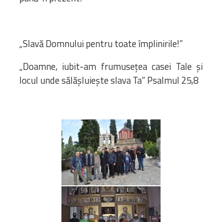
„Slavă Domnului pentru toate împlinirile!”
„Doamne, iubit-am frumuseţea casei Tale şi
locul unde sălăşluieşte slava Ta” Psalmul 25,8