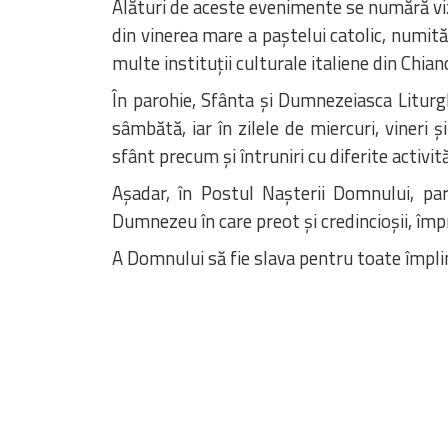
Alături de aceste evenimente se numără vizite
din vinerea mare a paștelui catolic, numit
multe instituții culturale italiene din Chia
În parohie, Sfânta și Dumnezeiasca Liturgh
sâmbătă, iar în zilele de miercuri, vineri
sfânt precum și întruniri cu diferite activită
Așadar, în Postul Nașterii Domnului, par
Dumnezeu în care preot și credincioșii, îm
A Domnului să fie slava pentru toate împlin