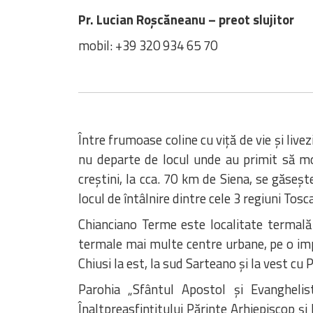
Pr. Lucian Roșcăneanu – preot slujitor
mobil: +39 320 934 65 70
Între frumoase coline cu viță de vie și live
nu departe de locul unde au primit să moa
creștini, la cca. 70 km de Siena, se găseșt
locul de întâlnire dintre cele 3 regiuni Tosc
Chianciano Terme este localitate termală 
termale mai multe centre urbane, pe o im
Chiusi la est, la sud Sarteano și la vest cu 
Parohia „Sfântul Apostol și Evangheli
Înaltpreasfințitului Părinte Arhiepiscop ș