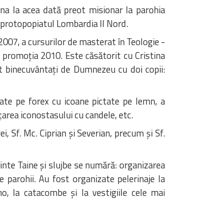
âna la acea dată preot misionar la parohia
 protopopiatul Lombardia II Nord.
2007, a cursurilor de masterat în Teologie -
, promoția 2010. Este căsătorit cu Cristina
nt binecuvântați de Dumnezeu cu doi copii:
izate pe forex cu icoane pictate pe lemn, a
area iconostasului cu candele, etc.
i, Sf. Mc. Ciprian și Severian, precum și Sf.
Sfinte Taine și slujbe se numără: organizarea
te parohii. Au fost organizate pelerinaje la
no, la catacombe și la vestigiile cele mai