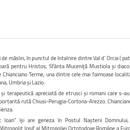
zi de măslin, în punctul de întalnire dintre Val d’ Orcia ( 
ră pentru Hristos, Sfânta Muceniță Mustiola și diaconul
e Chianciano Terme, una dintre cele mai faimoase localităț
ana, Umbria și Lazio.
și terapeutică apreciată de etrusci și romani care s-au 
portantă rută Chiusi-Perugia-Cortona-Arezzo. Chianciano
Pienza.
st Ioan” își are geneza în Postul Nașterii Domnului
i Mitropolit Iosif al Mitropoliei Ortotodoxe Române a Euro