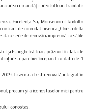
rganizarea comunității preotul Ioan Trandafir
ienza, Excelența Sa, Monseniorul Rodolfo
 contract de comodat biserica „Chiesa della
esita o serie de renovări, împreună cu sălile
ol și Evanghelist Ioan, prăznuit în data de
înființare a parohiei începand cu data de 1
 2009, biserica a fost renovată integral în
onul, precum și a iconostaselor mici pentru
oului iconostas.