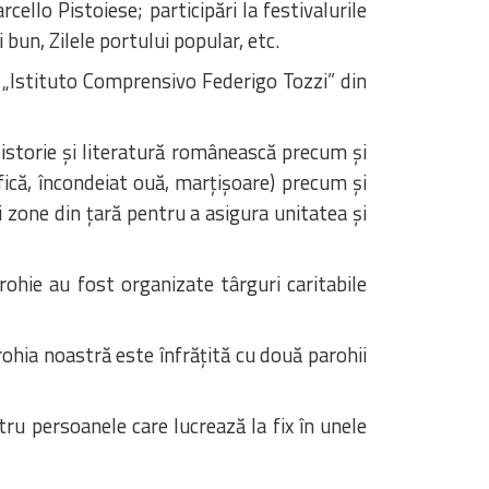
cello Pistoiese; participări la festivalurile
 bun, Zilele portului popular, etc.
la „Istituto Comprensivo Federigo Tozzi” din
e istorie și literatură românească precum și
fică, încondeiat ouă, marțișoare) precum și
 zone din țară pentru a asigura unitatea și
arohie au fost organizate târguri caritabile
rohia noastră este înfrățită cu două parohii
ru persoanele care lucrează la fix în unele