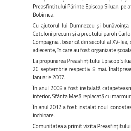
Preasfințitului Părinte Episcop Siluan, pe a
Bobîrnea.
Cu ajutorul lui Dumnezeu și bunăvoința 
Cetoloni precum și a preotului paroh Carlo
Compagnia”, biserică din secolul al XV-lea, 
adiecente, în care au fost organizate școala 
La propunerea Preasfințitului Episcop Silu
26 septembrie respectiv 8 mai. Înaltpreasf
Ianuarie 2007.
În anul 2008 a fost instalată catapeteasma
interior, Sfânta Masă replacată cu marmură 
În anul 2012 a fost instalat noul iconosta
închinare.
Comunitatea a primit vizita Preasfințitului 