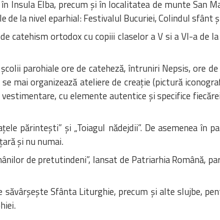
 în Insula Elba, precum și în localitatea de munte San Mar
e de la nivel eparhial: Festivalul Bucuriei, Colindul sfânt și
re de catehism ortodox cu copiii claselor a V si a VI-a de 
l școlii parohiale ore de cateheză, întruniri Nepsis, ore d
 se mai organizează ateliere de creație (pictură iconogra
 vestimentare, cu elemente autentice și specifice fiecărei
ațele părintești” și „Toiagul nădejdii”. De asemenea în p
țară și nu numai.
omânilor de pretutindeni”, lansat de Patriarhia Română, pa
e săvârșește Sfânta Liturghie, precum și alte slujbe, pent
hiei.