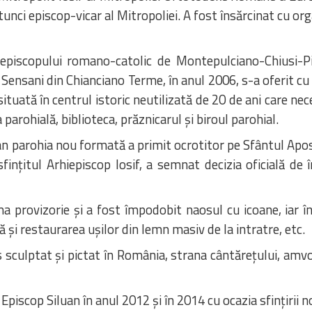
tunci episcop-vicar al Mitropoliei. A fost însărcinat cu o
episcopului romano-catolic de Montepulciano-Chiusi-P
 Sensani din Chianciano Terme, în anul 2006, s-a oferit cu
situată în centrul istoric neutilizată de 20 de ani care nec
parohială, biblioteca, prăznicarul și biroul parohial.
an parohia nou formată a primit ocrotitor pe Sfântul Apost
ințitul Arhiepiscop Iosif, a semnat decizia oficială de 
 provizorie și a fost împodobit naosul cu icoane, iar în
și restaurarea ușilor din lemn masiv de la intratre, etc.
s sculptat și pictat în România, strana cântărețului, amv
Episcop Siluan în anul 2012 și în 2014 cu ocazia sfințirii n