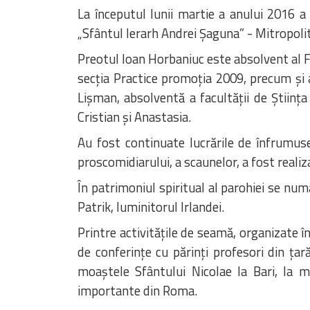
La începutul lunii martie a anului 2016 a
„Sfântul Ierarh Andrei Șaguna” - Mitropoli
Preotul Ioan Horbaniuc este absolvent al Fa
secția Practice promoția 2009, precum și a
Lișman, absolventă a facultății de Știința
Cristian și Anastasia.
Au fost continuate lucrările de înfrumuseț
proscomidiarului, a scaunelor, a fost reali
În patrimoniul spiritual al parohiei se numă
Patrik, luminitorul Irlandei.
Printre activitățile de seamă, organizate în
de conferințe cu părinți profesori din țară
moaștele Sfântului Nicolae la Bari, la mo
importante din Roma.