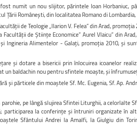
 fost numit un nou slijitor, părintele Ioan Horbaniuc, p
tul Țării Românești, din localitatea Romano di Lombardia,
cultății de Teologie „Ilarion V. Felea” din Arad, promoția 
 Facultății de Științe Economice” Aurel Vlaicu” din Arad
 și Ingineria Alimentelor - Galați, promoția 2010, și su
are și dotare a bisericii prin înlocuirea icoanelor real
zat un baldachin nou pentru sfintele moaște, și înfrumuseț
ră și părticele din moaștele Sf. Mc. Eugenia, Sf. Ap. Andre
 parohie, pe lângă slujirea Sfintei Liturghii, a celorlalte 
; participarea la conferințe și întruniri organizate în al
aștele Sfântului Andrei la Amalfi, la Giulgiu din Tori