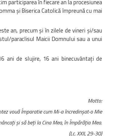
tim participarea în fiecare an la procesiunea
Somma și Biserica Catolică împreună cu mai
te an, precum și în zilele de vineri și/sau
istul/paraclisul Maicii Domnului sau a unui
6 ani de slujire, 16 ani binecuvântați de
Motto:
dintez vouă Împaratie cum Mi-a încredinșat-o Mie
âncați și să beți la Cina Mea, în Împărăția Mea.
(Lc. XXII, 29-30)