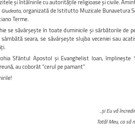
le și întâlnirile cu autoritățile religioase și civile. Amin
ă
, organizată de Istitutto Muzicale Bunavetura 
Giudeata
nciano Terme.
ie se săvârșește în toate duminicile și sărbătorile de pes
 și sâmbătă seara, se săvârșește slujba veceniei sau acat
ți.
ohia Sfântul Apostol și Evanghelist Ioan, împlinește 1
preună, au coborât “cerul pe pamant”
irile!
..și Eu vă încre
Tatăl Meu, ca să m