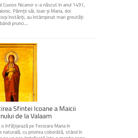
l Cuvios Nicanor s-a născut în anul 1491,
lonic. Părinții săi, Ioan și Maria, doi
cioși înstăriți, au întâmpinat mari greutăți
bândi prunci....
irea Sfintei Icoane a Maicii
ului de la Valaam
 o înfățișează pe Fecioara Maria în
 naturală, cu privirea coborâtă, stând în
re pe un nor, îmbrăcată într-o mantie roșie