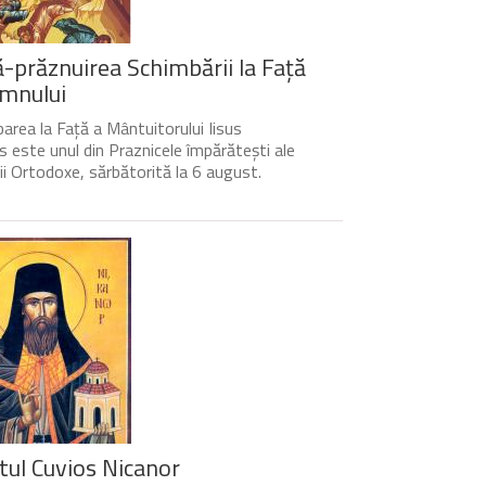
-prăznuirea Schimbării la Față
mnului
area la Față a Mântuitorului Iisus
s este unul din Praznicele împărătești ale
cii Ortodoxe, sărbătorită la 6 august.
tul Cuvios Nicanor