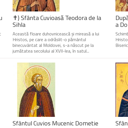
u
✝) Sfânta Cuvioasă Teodora de la
După
Sihla
a Do
t
Această floare duhovnicească și mireasă a lui
Schimb
Hristos, pe care a odrăslit-o pământul
Hristo
binecuvântat al Moldovei, s-a născut pe la
Biseri
jumătatea secolului al XVII-lea, în satul...
Sfântul Cuvios Mucenic Dometie
Sfân