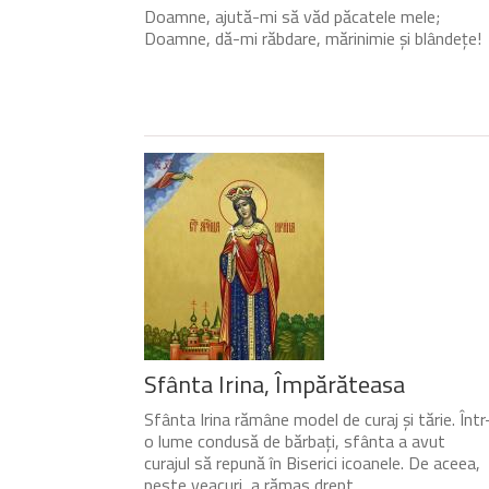
Doamne, ajută-mi să văd păcatele mele;
Doamne, dă-mi răbdare, mărinimie şi blândeţe!
Sfânta Irina, Împărăteasa
Sfânta Irina rămâne model de curaj și tărie. Într
o lume condusă de bărbați, sfânta a avut
curajul să repună în Biserici icoanele. De aceea,
peste veacuri, a rămas drept...