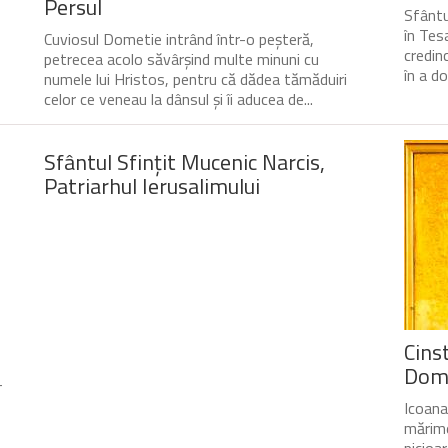
Persul
Sfântu
în Tesa
Cuviosul Dometie intrând într-o peșteră,
credin
petrecea acolo săvârșind multe minuni cu
în a do
numele lui Hristos, pentru că dădea tămăduiri
celor ce veneau la dânsul și îi aducea de...
Sfântul Sfinţit Mucenic Narcis,
Patriarhul Ierusalimului
Cinst
Domn
-
Icoana
mărime
picioa