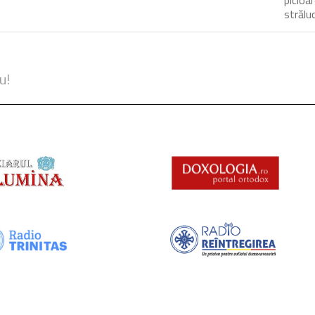
străluc
u!