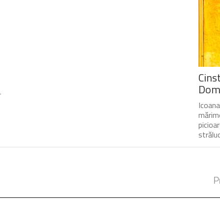
Cinst
Domn
-
Icoana
mărime
picioa
străluc
P