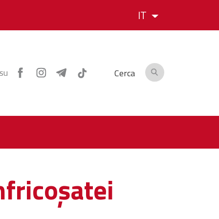
IT
 su
Cerca
nfricoșatei