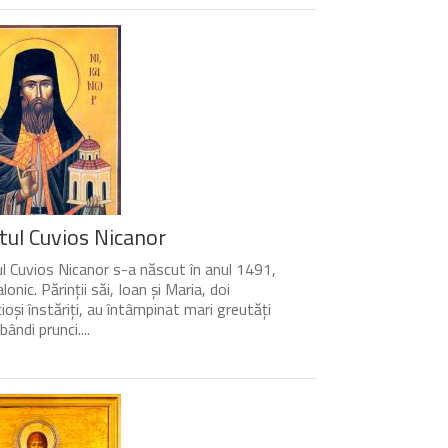
tul Cuvios Nicanor
l Cuvios Nicanor s-a născut în anul 1491,
lonic. Părinții săi, Ioan și Maria, doi
cioși înstăriți, au întâmpinat mari greutăți
bândi prunci....