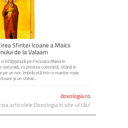
irea Sfintei Icoane a Maicii
ului de la Valaam
 o înfățișează pe Fecioara Maria în
 naturală, cu privirea coborâtă, stând în
re pe un nor, îmbrăcată într-o mantie roșie
itoare și un stihar...
doxologia.ro
reia articolele Doxologia în site-ul tău!