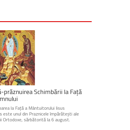
-prăznuirea Schimbării la Față
mnului
area la Față a Mântuitorului Iisus
s este unul din Praznicele împărătești ale
cii Ortodoxe, sărbătorită la 6 august.