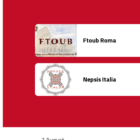
Ftoub Roma
Nepsis Italia
7 August