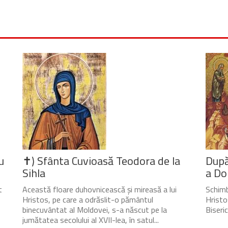
u
✝) Sfânta Cuvioasă Teodora de la
După
Sihla
a Do
t
Această floare duhovnicească și mireasă a lui
Schimb
Hristos, pe care a odrăslit-o pământul
Hristo
binecuvântat al Moldovei, s-a născut pe la
Biseri
jumătatea secolului al XVII-lea, în satul...