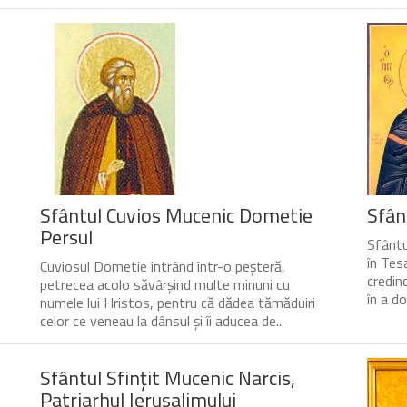
Sfântul Cuvios Mucenic Dometie
Sfân
Persul
Sfântu
în Tesa
Cuviosul Dometie intrând într-o peșteră,
credin
petrecea acolo săvârșind multe minuni cu
în a do
numele lui Hristos, pentru că dădea tămăduiri
celor ce veneau la dânsul și îi aducea de...
Sfântul Sfinţit Mucenic Narcis,
Patriarhul Ierusalimului