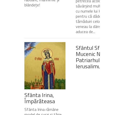
petrecea acolo
blândeţe!
săvârșind multe minuni
cu numele lui Hristos,
pentru că dădea
tămăduiri celor ce
veneau la dânsul și îi
aducea de...
Sfântul Sfinţit
Mucenic Narcis,
Patriarhul
Ierusalimului
Sfânta Irina,
Împărăteasa
Sfânta Irina rămâne
model de curaj și tărie.