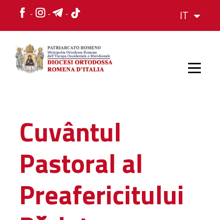
IT
HOME
Cuvântul
STORIA
Pastoral al
VESCOVO
Preafericitului
L'ORGANIZZAZIONE
L'ORGANIZZAZIONE
La Struttura