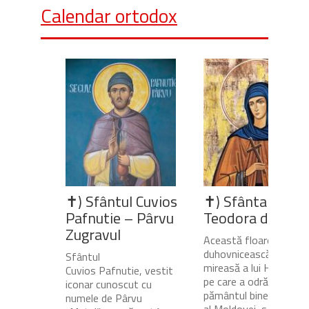
Calendar ortodox
✝) Sfântul Cuvios
✝) Sfânta Cuvio
Pafnutie – Pârvu
Teodora de la Si
Zugravul
Această floare
duhovnicească și
Sfântul
mireasă a lui Hristos,
Cuvios Pafnutie, vestit
pe care a odrăslit-o
iconar cunoscut cu
pământul binecuvânta
numele de Pârvu
al Moldovei, s-a născu