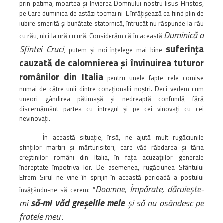
prin patima, moartea şi Învierea Domnului nostru Iisus Hristos,
pe Care duminica de astăzi tocmai ni-L înfăţişează ca fiind plin de
iubire smerită şi bunătate statornică, întrucât nu răspunde la rău
Duminică a
cu rău, nici la ură cu ură. Considerăm că în această
suferinţa
Sfintei Cruci
, putem şi noi înţelege mai bine
cauzată de
calomnierea şi învinuirea tuturor
românilor din Italia
pentru unele fapte rele comise
numai de către unii dintre conaţionalii noştri. Deci vedem cum
uneori gândirea pătimaşă şi nedreaptă confundă fără
discernământ partea cu întregul şi pe cei vinovaţi cu cei
nevinovaţi.
În această situaţie, însă, ne ajută mult rugăciunile
sfinţilor martiri şi mărturisitori, care văd răbdarea şi tăria
creştinilor români din Italia, în faţa acuzaţiilor generale
îndreptate împotriva lor. De asemenea, rugăciunea Sfântului
Efrem Sirul ne vine în sprijin în această perioadă a postului
Doamne, Împărate, dăruieşte-
învăţându-ne să cerem: ”
să-mi văd greşelile
mele
mi
şi să nu osândesc pe
fratele meu
”.