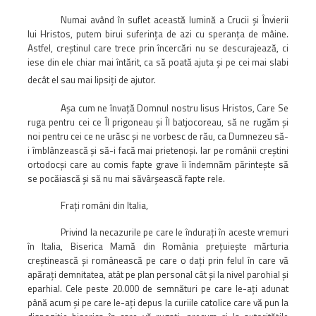
Numai având în suflet această lumină a Crucii şi Învierii
lui Hristos, putem birui suferinţa de azi cu speranţa de mâine.
Astfel, creştinul care trece prin încercări nu se descurajează, ci
iese din ele chiar mai întărit, ca să poată ajuta şi pe cei mai slabi
decât el sau mai lipsiţi de ajutor.
Aşa cum ne învaţă Domnul nostru Iisus Hristos, Care Se
ruga pentru cei ce Îl prigoneau şi Îl batjocoreau, să ne rugăm şi
noi pentru cei ce ne urăsc şi ne vorbesc de rău, ca Dumnezeu să-
i îmblânzească şi să-i facă mai prietenoşi. Iar pe românii creştini
ortodocşi care au comis fapte grave îi îndemnăm părinteşte să
se pocăiască şi să nu mai săvârşească fapte rele.
Fraţi români din Italia,
Privind la necazurile pe care le înduraţi în aceste vremuri
în Italia, Biserica Mamă din România preţuieşte mărturia
creştinească şi românească pe care o daţi prin felul în care vă
apăraţi demnitatea, atât pe plan personal cât şi la nivel parohial şi
eparhial. Cele peste 20.000 de semnături pe care le-aţi adunat
până acum şi pe care le-aţi depus la curiile catolice care vă pun la