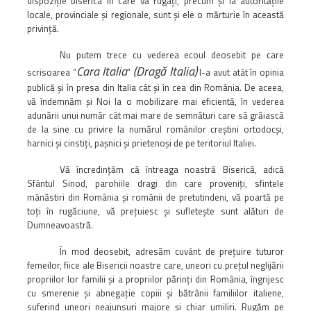
dispoziţie biserica în care vă rugaţi, precum şi la autorităţile
locale, provinciale şi regionale, sunt şi ele o mărturie în această
privinţă.
Nu putem trece cu vederea ecoul deosebit pe care
Cara Italia
(Dragă Italia)
scrisoarea ”
”
l-a avut atât în opinia
publică şi în presa din Italia cât şi în cea din România. De aceea,
vă îndemnăm şi Noi la o mobilizare mai eficientă, în vederea
adunării unui număr cât mai mare de semnături care să grăiască
de la sine cu privire la numărul românilor creştini ortodocşi,
harnici şi cinstiţi, paşnici şi prietenoşi de pe teritoriul Italiei.
Vă încredinţăm că întreaga noastră Biserică, adică
Sfântul Sinod, parohiile dragi din care proveniţi, sfintele
mânăstiri din România şi românii de pretutindeni, vă poartă pe
toţi în rugăciune, vă preţuiesc şi sufleteşte sunt alături de
Dumneavoastră.
În mod deosebit, adresăm cuvânt de preţuire tuturor
femeilor, fiice ale Bisericii noastre care, uneori cu preţul neglijării
propriilor lor familii şi a propriilor părinţi din România, îngrijesc
cu smerenie şi abnegaţie copiii şi bătrânii familiilor italiene,
suferind uneori neajunsuri majore şi chiar umiliri. Rugăm pe