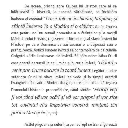
De aceea, privind spre Crucea lui Hristos care ni se
înfăţişează în biserică, la această sărbătoare, ne închinăm
Crucii Tale ne închinăm, Stăpâne, şi
înaintea ei cântând: ”
sfântă Învierea Ta o lăudăm şi o slăvim
”. Astfel Crucea
este pentru noi nu numai pomenire a suferinţelor şi a morţii
Mântuitorului Hristos, ci şi semn al biruinţei şi al slavei Învierii lui
Hristos, pe care Duminica de azi tocmai o anticipează sau o
prefigurează. Astăzi suntem invitaţi să contemplăm de pe culmile
Golgotei zările luminoase ale Învierii. Să pătrundem taina Crucii
că iată a
care poartă ascunsă în ea lumina şi bucuria Învierii, ”
venit prin Cruce bucurie la toată lumea
”. Legătura dintre
suferinţa Crucii şi slava Învierii se vede şi în timpul arătării
Evangheliei în cadrul Sfintei Liturghii, care simbolizează ieşirea
Fericiţi veţi
Domnului Hristos la propovăduire, când cântăm ”
fi voi când vă vor ocărî şi vă vor prigoni şi vor zice
tot cuvântul rău împotriva voastră, minţind, din
pricina Mea
”(Matei, 5, 11).
Astfel prigoana şi suferinţa pe nedrept se transfigurează