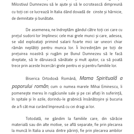
Milostivul Dumnezeu să le ajute şi să le ocrotească dimpreună
cu toţi cei ce lucrează în Italia dând dovadă de
cinste şi hărnicie,
de demnitate şi bunătate.
De asemenea, ne îndreptăm gândul către toţi cei care cu
preţul sudorii lor împlinesc cele mai grele munci şi care, adesea,
se văd exploataţi primind salarii foarte mici iar uneori chiar
rămân neplătiţi pentru munca lor. Îi încredinţăm pe toţi de
preţuirea noastră şi rugăm pe Bunul Dumnezeu să le facă
dreptate, să le dăruiască sănătate şi mult ajutor, ca să poată
trece prin aceste încercări grele pentru ei şi pentru familiile lor.
Mama Spirituală a
Biserica Ortodoxă Română,
poporului român
, cum o numea marele Mihai Eminescu, îi
pomeneşte mereu în rugăciunile sale şi pe cei aflaţi în suferinţă,
în spitale şi în azile, dorindu-le grabnică însănătoşire şi bucuria
de a fi cât mai curând împreună cu cei dragi ai lor.
Totodată, ne gândim la familiile care, din sărăcie
materială sau din alte motive, se află separate, fie prin plecarea
la muncă în Italia a unuia dintre părinţi, fie prin plecarea ambilor