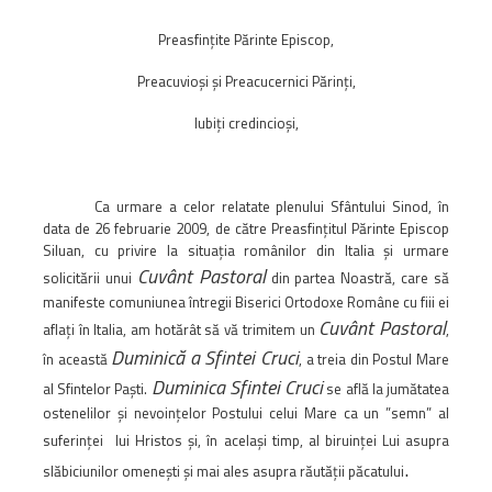
Biblioteca
Risorse multimediali
Preasfinţite Părinte Episcop,
Opinioni Ortodosse
Preacuvioşi şi Preacucernici Părinţi,
Dalla vita
Iubiţi credincioşi,
della”famiglia” della
diocesi
CSDE
Ca urmare a celor relatate plenului Sfântului Sinod, în
La Parola del Vescovo
data de 26 februarie 2009, de către Preasfinţitul Părinte Episcop
Lectura Lunii
Siluan, cu privire la situaţia românilor din Italia şi urmare
Cuvânt Pastoral
Prezentarea
solicitării unui
din partea Noastră, care să
manifeste comuniunea întregii Biserici Ortodoxe Române cu fiii ei
Parohiilor
Cuvânt Pastoral
aflaţi în Italia, am hotărât să vă trimitem un
,
Duminică a Sfintei Cruci
în această
, a treia din Postul Mare
Duminica Sfintei Cruci
al Sfintelor Paşti.
se află la jumătatea
CONTATTI
ostenelilor şi nevoinţelor Postului celui Mare ca un ”semn” al
suferinţei
lui Hristos şi, în acelaşi timp, al biruinţei Lui asupra
.
slăbiciunilor omeneşti şi mai ales asupra răutăţii păcatului