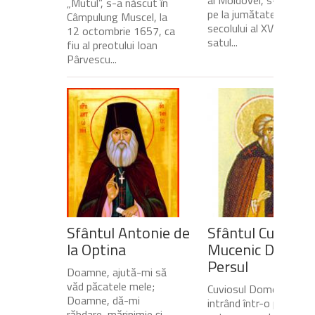
„Mutul”, s-a născut în
pe la jumătatea
Câmpulung Muscel, la
secolului al XVII-lea, în
12 octombrie 1657, ca
satul...
fiu al preotului Ioan
Pârvescu...
Sfântul Antonie de
Sfântul Cuvios
la Optina
Mucenic Dometi
Persul
Doamne, ajută-mi să
văd păcatele mele;
Cuviosul Dometie
Doamne, dă-mi
intrând într-o peșteră,
răbdare, mărinimie şi