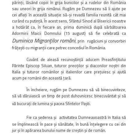
părinţi, lăsând copiii în grija bunicilor şi a rudelor din România
sau uneori în grija nimănui. Rugăm pe Dumnezeu să îi ajute pe
cei aflaţi în această situaţie să-şi revadă familia reunită cât mai
curând cu putinţă. În acest sens, Sfântul Sinod al Bisericii noastre
a hotărât ca, în fiecare an, prima duminică după sărbătoarea
Adormirii Maicii Domnului (15 august) să fie celebrată ca
Duminica Migranţilor români
, prin
rugăciuni şi convorbiri
frăţeşti cu migranţii care petrec concediul în România.
Cuvânt de aleasă recunoştinţă aducem Preasfinţitului
Părinte Episcop Siluan, tuturor preoţilor şi diaconilor noştri din
Italia şi tuturor românilor şi italienilor care preţuiesc şi ajută
acum pe românii din această ţară.
În încheiere, rugăm pe Dumnezeu să vă binecuvinteze,
să vă dăruiască un timp de post duhovnicesc binecuvântat şi să
vă bucuraţi de lumina şi pacea Sfintelor Paşti.
Fie ca şederea şi
activitatea Dumneavoastră în Italia să
se împlinească în pace şi sănătate, în bună înţelegere cu cei din
jur şi în apărarea bunului nume de creştin şi de român.