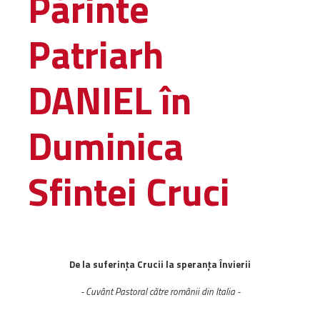
Părinte
Amministrativa
Patriarh
Decanati
Monasteri,
chiese e
DANIEL în
monumenti
Diaconie
Duminica
Associazioni e
Centri
Cimiteri
Sfintei Cruci
Parrocchie
RISORSE
RISORSE
Apostolia Italia
De la suferinţa Crucii la speranţa Învierii
Comunicati stampa
Gli Statuti e le leggi
- Cuvânt Pastoral către românii din Italia -
Lettere pastorali