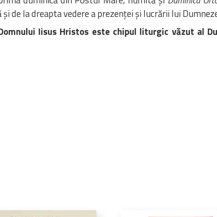
Duminica Orto
ă și de la dreapta vedere a prezenței și lucrării lui Dumnez
Domnului Iisus Hristos este chipul liturgic văzut al D