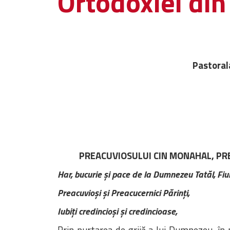
Ortodoxiei di
Pastoral
PREACUVIOSULUI CIN MONAHAL, PRE
Har, bucurie şi pace de la Dumnezeu Tatăl, Fiul 
Preacuvioşi şi Preacucernici Părinţi,
Iubiţi credincioşi şi credincioase,
Prin purtarea de grijă a lui Dumnezeu, î