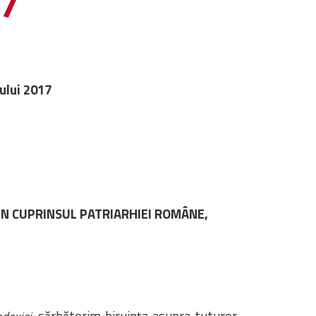
17
ului 2017
IN CUPRINSUL PATRIARHIEI ROMÂNE,
, sărbătorim biruința asupra tuturor