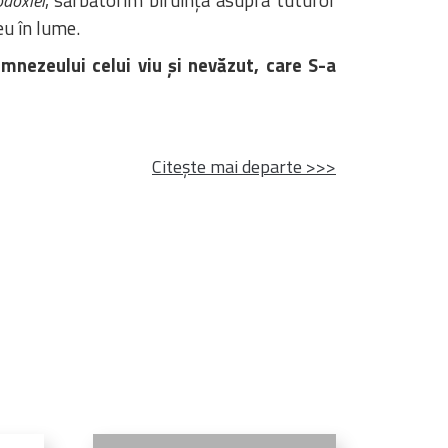
doxiei
eu în lume.
umnezeului celui viu și nevăzut, care S-a
Citește mai departe >>>