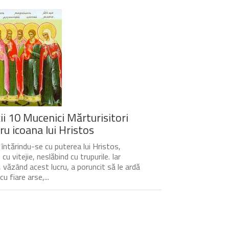
ții 10 Mucenici Mărturisitori
ru icoana lui Hristos
, întărindu-se cu puterea lui Hristos,
cu vitejie, neslăbind cu trupurile. Iar
l, văzând acest lucru, a poruncit să le ardă
cu fiare arse,...