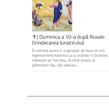
✝) Duminica a 10-a după Rusalii
(Vindecarea lunaticului)
În vremea aceea s-a apropiat de Iisus un om,
îngenunchind înaintea Lui și zicându-I: Doamne,
miluiește pe fiul meu, că este lunatic și
pătimește rău, căci adesea...