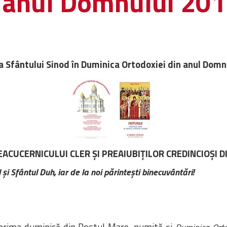
n anul Domnului 20
a Sfântului Sinod în Duminica Ortodoxiei din anul Domn
ACUCERNICULUI CLER ŞI PREAIUBIŢILOR CREDINCIOŞI D
şi Sfântul Duh, iar de la noi părinteşti binecuvântări!
n prima duminică din Postul Mare, numită și