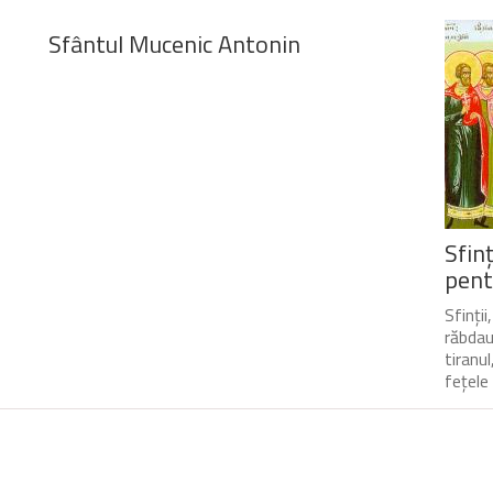
Sfântul Mucenic Antonin
Sfin
pent
Sfinții
răbdau 
tiranu
fețele 