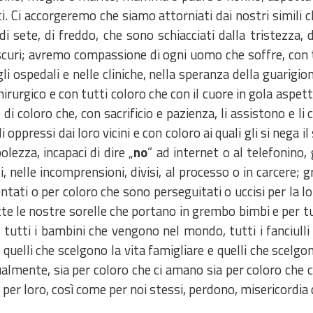
ti. Ci accorgeremo che siamo attorniati dai nostri simili
i sete, di freddo, che sono schiacciati dalla tristezza, 
scuri; avremo compassione di ogni uomo che soffre, con tut
li ospedali e nelle cliniche, nella speranza della guarigio
irurgico e con tutti coloro che con il cuore in gola aspett
 di coloro che, con sacrificio e pazienza, li assistono e li
 oppressi dai loro vicini e con coloro ai quali gli si nega i
olezza, incapaci di dire „
no
” ad internet o al telefonino,
, nelle incomprensioni, divisi, al processo o in carcere; 
ntati o per coloro che sono perseguitati o uccisi per la l
 le nostre sorelle che portano in grembo bimbi e per tut
tutti i bambini che vengono nel mondo, tutti i fanciulli
ti quelli che scelgono la vita famigliare e quelli che scelgon
almente, sia per coloro che ci amano sia per coloro che c
 per loro, così come per noi stessi, perdono, misericordia 