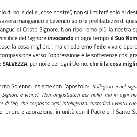
olo di noi e delle „cose nostre”, non si limiterà solo al d
i sazierà mangiando e bevendo solo le prelibatezze di 
 Sangue di Cristo Signore. Non riporremo più la nostra 
incibile del Signore
invocando
in ogni tempo il
Suo No
osse la cosa migliore”, ma chiederemo
fede
viva e oper
 compassione verso l’oppressione e le sofferenze così gra
e
SALVEZZA
, per noi e per ogni Uomo,
che è la cosa miglio
orno Solenne, insieme con l’apostolo:
Rallegratevi nel Sign
 Il Signore è vicino! Non angustiatevi per nulla, ma in ogni ne
 di Dio, che sorpassa ogni intelligenza, custodirà i vostri cuori
e, onore e adorazione, in unità con il Padre e il Santo Spi