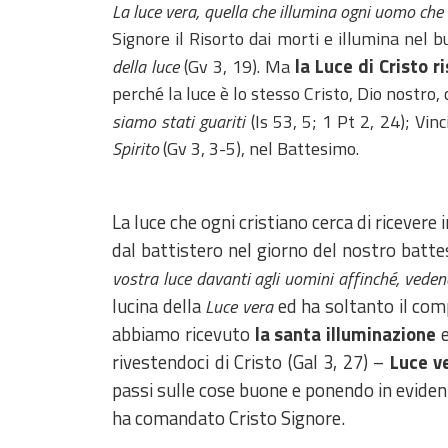
La luce vera, quella che illumina ogni uomo ch
Signore il Risorto dai morti e illumina nel 
la Luce di Cristo 
della luce
(Gv 3, 19). Ma
perché la luce è lo stesso Cristo, Dio nostro,
siamo stati guariti
(Is 53, 5; 1 Pt 2, 24); Vi
Spirito
(Gv 3, 3-5), nel Battesimo.
La luce che ogni cristiano cerca di riceve
dal battistero nel giorno del nostro batte
vostra luce davanti agli uomini affinché, vede
lucina della
ed ha soltanto il com
Luce vera
abbiamo ricevuto
la santa illuminazione
e
rivestendoci di Cristo (Gal 3, 27) –
Luce v
passi sulle cose buone e ponendo in eviden
ha comandato Cristo Signore.