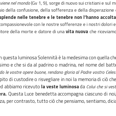
e viene nel mondo
(Gv 1, 9), sorge di nuovo sui cristiani e sul
buio della confusione, della sofferenza e della disperazion
risplende nelle tenebre e le tenebre non l’hanno accol
 compassionevole con le nostre sofferenze e i nostri dolori e
vita nuova
ncitore della morte e datore di una
che riceviamo
re in questa luminosa Solennità è la medesima con quella c
simo e che si da al padrino o madrina, nel nome del batt
ndo le vostre opere buone, rendano gloria al Padre vostro Cele
pito di custodire o risvegliare in noi la memoria di ciò c
d abbiamo ricevuto
la veste luminosa
da
Colui che si ve
era.
Questa Luce benedetta accompagna ciascuno di noi, d
za, per contrasto, tutto ciò che pensiamo, sentiamo, dici