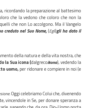
a, ricordando la preparazione al battesimo
coloro che la vedono che coloro che non la
quelli che non Lo accolgono. Ma il Vangelo
no creduto nel Suo Nome,
(
)
gli ha dato il
Egli
amento della natura e della vita nostra, che
o la Sua icona (
dalgreco
), vedendo la
ikona
atto uomo,
per ridonare e compiere in noi (e
Oggi celebriamo Colui che, divenendo
usione.
te, vincendole in Se, per donare speranza a
ntarle, sapendo che, da ora, Dio-Uomo porta