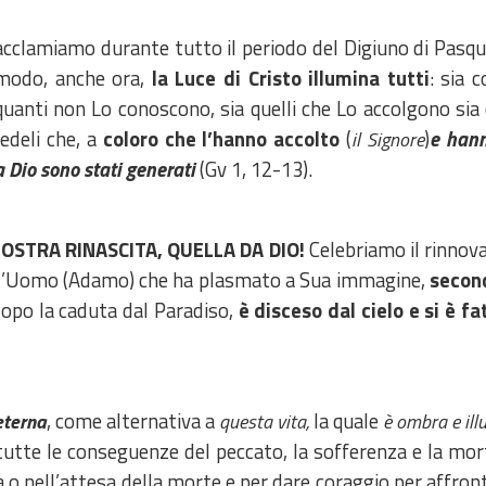
acclamiamo durante tutto il periodo del Digiuno di Pasqu
 modo, anche ora,
la Luce di Cristo illumina tutti
: sia 
uanti non Lo conoscono, sia quelli che Lo accolgono sia 
fedeli che, a
coloro che l’hanno accolto
(
)
e han
il Signore
 da Dio sono stati generati
(Gv 1, 12-13).
NOSTRA RINASCITA, QUELLA DA DIO!
Celebriamo il rinnov
ell’Uomo (Adamo) che ha plasmato a Sua immagine,
second
opo la caduta dal Paradiso,
è disceso dal cielo e si è f
, come alternativa a
la quale
eterna
questa vita,
è
ombra e ill
a tutte le conseguenze del peccato, la sofferenza e la mor
za o nell’attesa della morte e per dare coraggio per affro