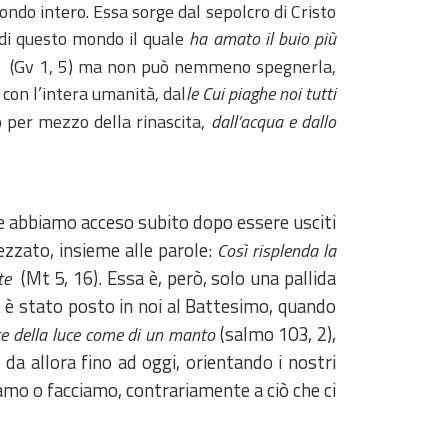
 mondo intero. Essa sorge dal sepolcro di Cristo
e di questo mondo il quale
ha amato il buio più
ta
(Gv 1, 5) ma non può nemmeno spegnerla,
 con l’intera umanità, dal
le
Cui piaghe noi tutti
 per mezzo della rinascita,
dall’acqua e dallo
he abbiamo acceso subito dopo essere usciti
ezzato, insieme alle parole:
Così risplenda la
(Mt 5, 16). Essa è, però, solo una pallida
ste
he è stato posto in noi al Battesimo, quando
(salmo 103, 2),
ste della luce come di un manto
a allora fino ad oggi, orientando i nostri
amo o facciamo, contrariamente a ciò che ci