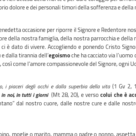
prio dolore e dei personali timori della sofferenza e della
enedetta occasione per riporre il Signore e Redentore nost
ore della nostra famiglia, della nostra parrocchia e della n
 ci è dato di vivere. Accogliendo e ponendo Cristo Signor
e dalla tirannia dell’
egoismo
che ha cacciato via l’uomo 
sso, così come l’amore compassionevole del Signore, ogni 
(1 Gv 2, 1
o, i piaceri degli occhi e dalla superbia della vita
(Mt 28, 20), e verso
colui che è ac
n noi, in tutti i giorni
ontano” dal nostro cuore, dalle nostre cure e dalle nost
mbino, moglie o marito, mamma o padre o nonno, aspetta