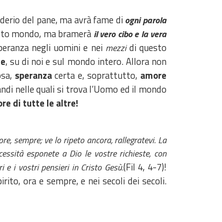
esiderio del pane, ma avrà fame di
ogni parola
questo mondo, ma bramerà
il vero
cibo e la vera
speranza negli uomini e nei
di questo
mezzi
me
, su di noi e sul mondo intero. Allora non
osa,
speranza
certa e, soprattutto,
amore
ndi nelle quali si trova l’Uomo ed il mondo
re di tutte le altre!
ore, sempre; ve lo ripeto ancora, rallegratevi. La
cessità esponete a Dio le vostre richieste, con
(Fil 4, 4-7)!
 e i vostri pensieri in Cristo Gesù.
rito, ora e sempre, e nei secoli dei secoli.