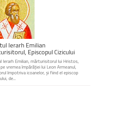
tul Ierarh Emilian
risitorul, Episcopul Cizicului
 Ierarh Emilian, mărturisitorul lui Hristos,
t pe vremea împărăției lui Leon Armeanul,
rul împotriva icoanelor, și fiind el episcop
ului, de...