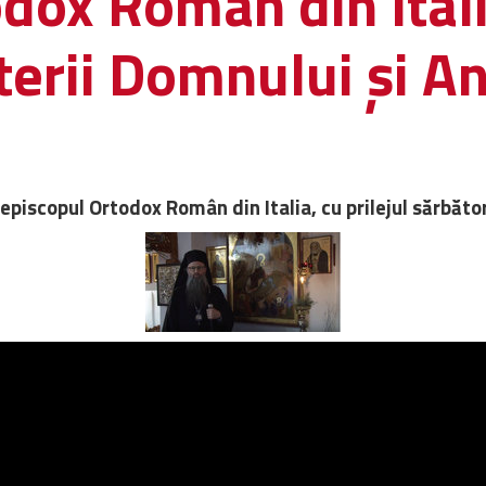
dox Român din Italia
terii Domnului și A
 episcopul Ortodox Român din Italia, cu prilejul sărbăto