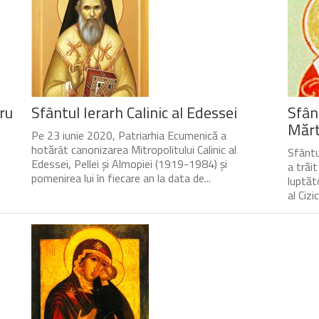
ru
Sfântul Ierarh Calinic al Edessei
Sfân
Mărtu
Pe 23 iunie 2020, Patriarhia Ecumenică a
hotărât canonizarea Mitropolitului Calinic al
Sfântul
Edessei, Pellei și Almopiei (1919-1984) și
a trăi
pomenirea lui în fiecare an la data de...
luptăto
al Cizic