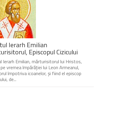
tul Ierarh Emilian
risitorul, Episcopul Cizicului
 Ierarh Emilian, mărturisitorul lui Hristos,
t pe vremea împărăției lui Leon Armeanul,
rul împotriva icoanelor, și fiind el episcop
ului, de...