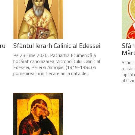
ru
Sfântul Ierarh Calinic al Edessei
Sfân
Mărtu
Pe 23 iunie 2020, Patriarhia Ecumenică a
hotărât canonizarea Mitropolitului Calinic al
Sfântul
Edessei, Pellei și Almopiei (1919-1984) și
a trăi
pomenirea lui în fiecare an la data de...
luptăto
al Cizic