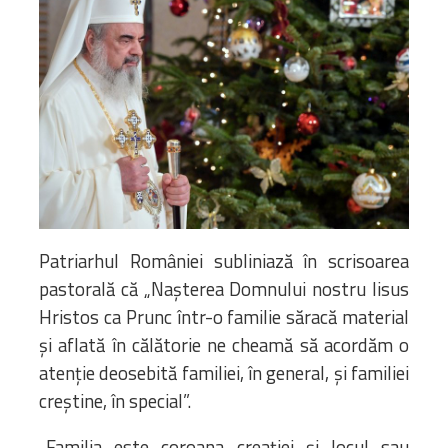
Biblioteca
Risorse multimediali
Opinioni Ortodosse
Dalla vita
della”famiglia” della
diocesi
CSDE
La Parola del Vescovo
Lectura Lunii
Prezentarea
Patriarhul României subliniază în scrisoarea
Parohiilor
pastorală că „Naşterea Domnului nostru Iisus
Hristos ca Prunc într-o familie săracă material
şi aflată în călătorie ne cheamă să acordăm o
CONTATTI
atenţie deosebită familiei, în general, şi familiei
creştine, în special”.
„Familia este coroana creaţiei şi locul sau