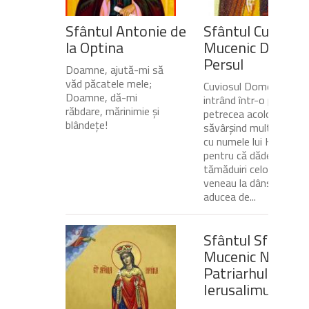
Sfântul Antonie de
Sfântul Cuvios
la Optina
Mucenic Dometi
Persul
Doamne, ajută-mi să
văd păcatele mele;
Cuviosul Dometie
Doamne, dă-mi
intrând într-o peșteră,
răbdare, mărinimie şi
petrecea acolo
blândeţe!
săvârșind multe minuni
cu numele lui Hristos,
pentru că dădea
tămăduiri celor ce
veneau la dânsul și îi
aducea de...
Sfântul Sfinţit
Mucenic Narcis,
Patriarhul
Ierusalimului