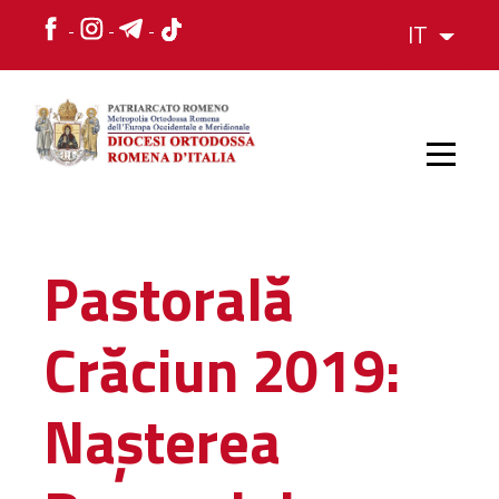
IT
HOME
Pastorală
STORIA
Crăciun 2019:
VESCOVO
Nașterea
L'ORGANIZZAZIONE
L'ORGANIZZAZIONE
La Struttura