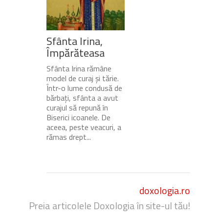
Sfânta Irina,
Împărăteasa
Sfânta Irina rămâne
model de curaj și tărie.
Într-o lume condusă de
bărbați, sfânta a avut
curajul să repună în
Biserici icoanele. De
aceea, peste veacuri, a
rămas drept...
doxologia.ro
Preia articolele Doxologia în site-ul tău!