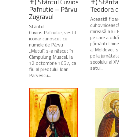
✝) Sfântul Cuvios
✝) Sfânta Cuvio
Pafnutie – Pârvu
Teodora de la Si
Zugravul
Această floare
duhovnicească și
Sfântul
mireasă a lui Hristos,
Cuvios Pafnutie, vestit
pe care a odrăslit-o
iconar cunoscut cu
pământul binecuvânta
numele de Pârvu
al Moldovei, s-a născu
„Mutul”, s-a născut în
pe la jumătatea
Câmpulung Muscel, la
secolului al XVII-lea, în
12 octombrie 1657, ca
satul...
fiu al preotului Ioan
Pârvescu...