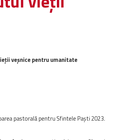
tul vieţii
vieţii veşnice pentru umanitate
soarea pastorală pentru Sfintele Paşti 2023.