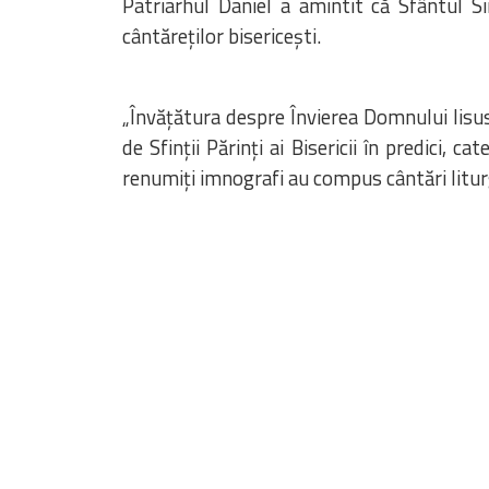
Patriarhul Daniel a amintit că Sfântul 
cântăreţilor bisericeşti.
„Învăţătura despre Învierea Domnului Iisus
de Sfinţii Părinţi ai Bisericii în predici,
renumiţi imnografi au compus cântări liturgi