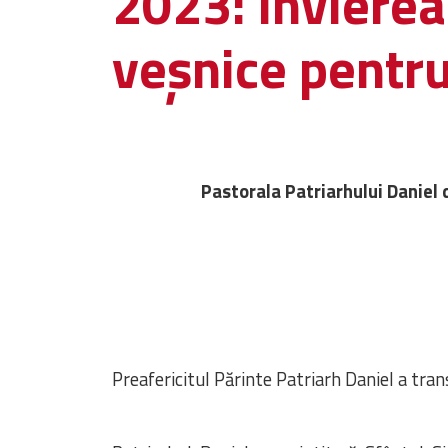
2023: Învierea 
veşnice pentr
Pastorala Patriarhului Daniel 
Preafericitul Părinte Patriarh Daniel a tra