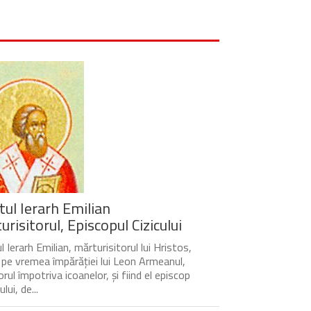
tul Ierarh Emilian
risitorul, Episcopul Cizicului
 Ierarh Emilian, mărturisitorul lui Hristos,
t pe vremea împărăției lui Leon Armeanul,
rul împotriva icoanelor, și fiind el episcop
ului, de...