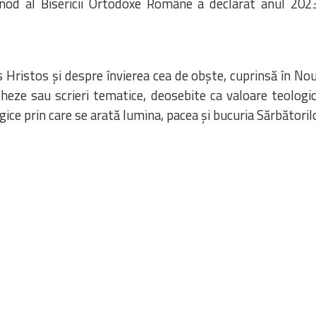
Sinod al Bisericii Ortodoxe Române a declarat anul 202
 Hristos şi despre învierea cea de obşte, cuprinsă în Nou
 cateheze sau scrieri tematice, deosebite ca valoare teolog
ce prin care se arată lumina, pacea şi bucuria Sărbătorilo