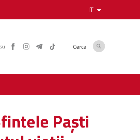
IT
 su
Cerca
fintele Paşti