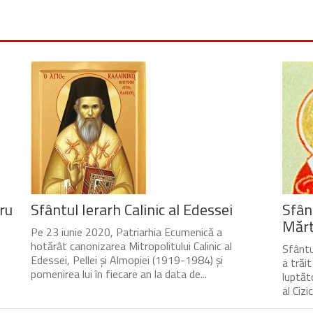
ru
Sfântul Ierarh Calinic al Edessei
Sfân
Mărtu
Pe 23 iunie 2020, Patriarhia Ecumenică a
hotărât canonizarea Mitropolitului Calinic al
Sfântul
Edessei, Pellei și Almopiei (1919-1984) și
a trăi
pomenirea lui în fiecare an la data de...
luptăto
al Cizic