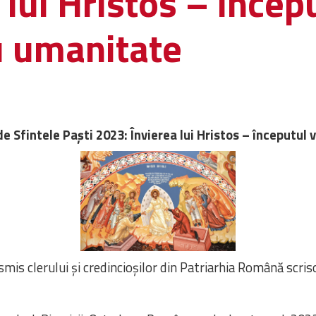
lui Hristos – începu
u umanitate
de Sfintele Paşti 2023: Învierea lui Hristos – începutul 
nsmis clerului şi credincioşilor din Patriarhia Română scri