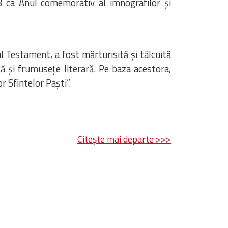
3 ca Anul comemorativ al imnografilor şi
l Testament, a fost mărturisită şi tâlcuită
ică şi frumuseţe literară. Pe baza acestora,
r Sfintelor Paşti”.
Citește mai departe >>>