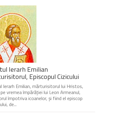
tul Ierarh Emilian
risitorul, Episcopul Cizicului
 Ierarh Emilian, mărturisitorul lui Hristos,
t pe vremea împărăției lui Leon Armeanul,
rul împotriva icoanelor, și fiind el episcop
ului, de...