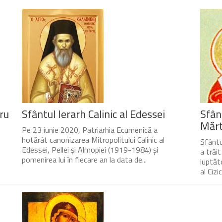
ru
Sfântul Ierarh Calinic al Edessei
Sfân
Mărtu
Pe 23 iunie 2020, Patriarhia Ecumenică a
hotărât canonizarea Mitropolitului Calinic al
Sfântul
Edessei, Pellei și Almopiei (1919-1984) și
a trăi
pomenirea lui în fiecare an la data de...
luptăto
al Cizic