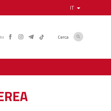
IT
 su
Cerca
EREA