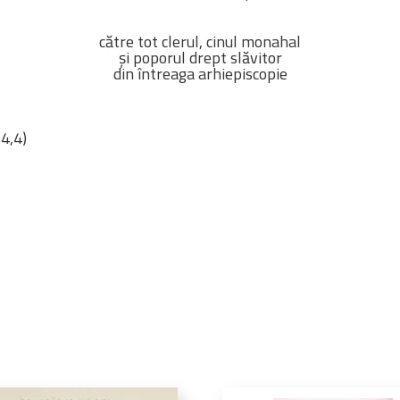
către tot clerul, cinul monahal
și poporul drept slăvitor
din întreaga arhiepiscopie
 4,4)