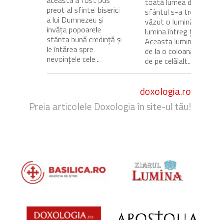
toată lumea dormea,
preot al sfintei biserici
sfântul s-a trezit și a
a lui Dumnezeu și
văzut o lumină care
învăța popoarele
lumina întreg ținutul.
sfânta bună credință și
Aceasta lumină venea
le întărea spre
de la o coloană de foc
nevoințele cele...
de pe celălalt...
doxologia.ro
Preia articolele Doxologia în site-ul tău!