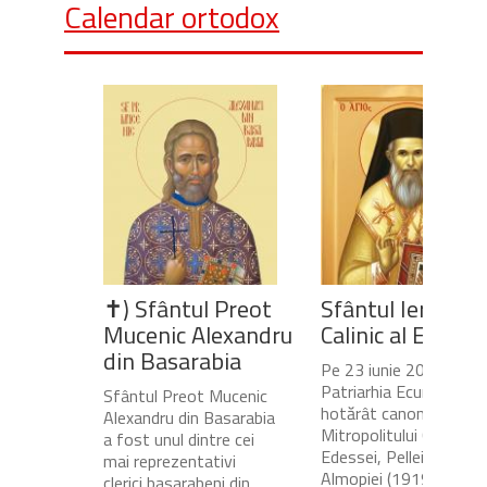
Calendar ortodox
✝) Sfântul Preot
Sfântul Ierarh
Mucenic Alexandru
Calinic al Edesse
din Basarabia
Pe 23 iunie 2020,
Patriarhia Ecumenică a
Sfântul Preot Mucenic
hotărât canonizarea
Alexandru din Basarabia
Mitropolitului Calinic al
a fost unul dintre cei
Edessei, Pellei și
mai reprezentativi
Almopiei (1919-1984)
clerici basarabeni din