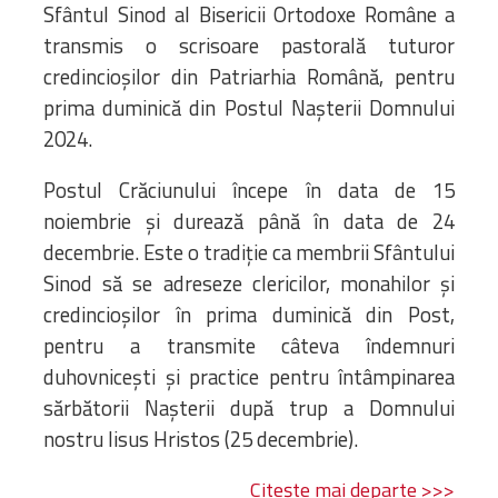
Biblioteca
Sfântul Sinod al Bisericii Ortodoxe Române a
Risorse multimediali
transmis o scrisoare pastorală tuturor
Opinioni Ortodosse
credincioșilor din Patriarhia Română, pentru
Dalla vita
prima duminică din Postul Nașterii Domnului
della”famiglia” della
2024.
diocesi
Postul Crăciunului începe în data de 15
CSDE
noiembrie și durează până în data de 24
La Parola del Vescovo
Lectura Lunii
decembrie. Este o tradiție ca membrii Sfântului
Prezentarea
Sinod să se adreseze clericilor, monahilor și
Parohiilor
credincioșilor în prima duminică din Post,
pentru a transmite câteva îndemnuri
duhovnicești și practice pentru întâmpinarea
CONTATTI
sărbătorii Nașterii după trup a Domnului
nostru Iisus Hristos (25 decembrie).
Citește mai departe >>>