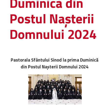
Duminică din
Amministrativa
Postul Nașterii
Decanati
Monasteri,
chiese e
Domnului 2024
monumenti
Diaconie
Associazioni e
Centri
Cimiteri
Pastorala Sfântului Sinod la prima Duminică
Parrocchie
din Postul Nașterii Domnului 2024
RISORSE
RISORSE
Apostolia Italia
Comunicati stampa
Gli Statuti e le leggi
Lettere pastorali