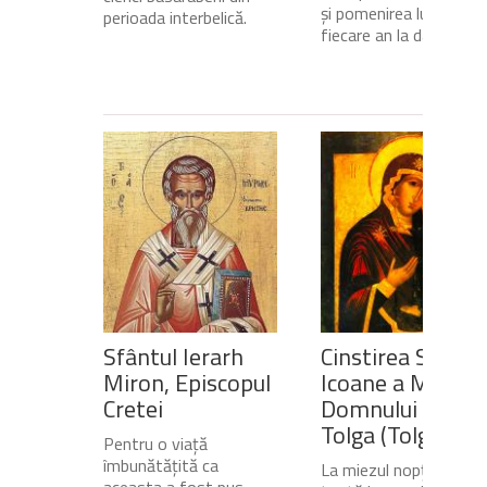
și pomenirea lui în
perioada interbelică.
fiecare an la data de...
Sfântul Ierarh
Cinstirea Sfintei
Miron, Episcopul
Icoane a Maicii
Cretei
Domnului de pe
Tolga (Tolgska)
Pentru o viață
îmbunătățită ca
La miezul nopții, când
aceasta a fost pus