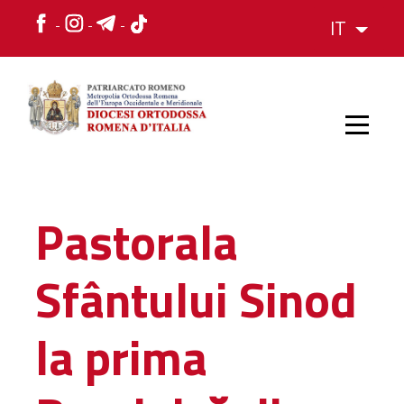
IT
HOME
Pastorala
STORIA
Sfântului Sinod
VESCOVO
la prima
L'ORGANIZZAZIONE
L'ORGANIZZAZIONE
La Struttura