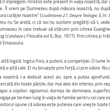
ă Îl înțelegem. Hristos este prezent în viața noastră, dar 
te. Îl vrem pe Dumnezeu după măsura noastră, nu după 
a curăției noastre” (
3, în:
Cuvântarea 27, Despre Teologie,
S
eu nu Se arată, ci că noi nu suntem pregătiți să-L vede
mnezeu în care trebuie să stăruim prin citirea Evangheli
og (
, Filocalia vol 6, Buc. 1977). Prin citirea și t
Cateheze I
ul Emausului.
tă logică: logica fricii, a puterii, a competiției. O lume 
ă o altă cale. El nu biruiește prin forță, ci prin iubire. Nu 
ca noastră i-a dedicat acest an, spre a putea aprofunda 
rcată din toate părțile, dar mai ales din interior, prin n
 apoi a copiilor: egoismul, dorința de dominare, superfic
 angaja pe termen lung în viața de familie pentru cei care ez
isitorul spune că iubirea este puterea care unește toate l