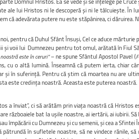
e parte Domnul Hristos. Ea se vede și se înțelege pe Cruce 
e ale lui Hristos ni le descoperă și ni le tâlcuiește. În lu
gem că adevărata putere nu este stăpânirea, ci dăruirea. Nu
ei noi, pentru că Duhul Sfânt Însuși, Cel ce aduce mărturie 
mii și voii lui Dumnezeu pentru tot omul, arătată în Fiul 
– ne spune Sfântul Apostol Pavel (
noastră este în ceruri”
F
ns, cu o altă lumină. Înseamnă că putem ierta, chiar câ
ar și în suferință. Pentru că știm că moartea nu are ult
sta este credința noastră. Aceasta este puterea noastră.
a înviat”, ci să arătăm prin viața noastră că Hristos est
are războaiele bat la ușile noastre, ai iertării, ai iubirii. 
ei sau împăcării cu Dumnezeu și cu semenii, și cea a Sfinte
 pătrundă în sufletele noastre, să ne vindece rănile, să n