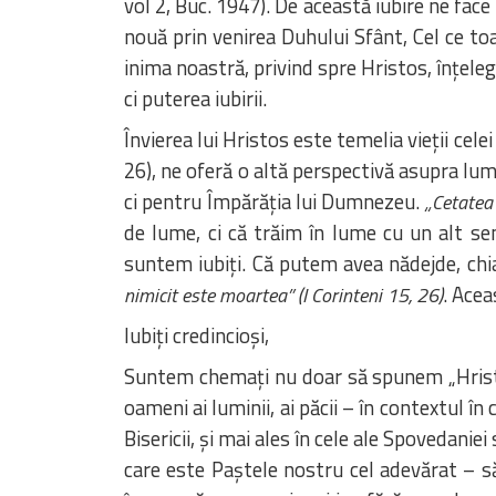
vol 2, Buc. 1947). De această iubire ne fac
nouă prin venirea Duhului Sfânt, Cel ce toat
inima noastră, privind spre Hristos, înțele
ci puterea iubirii.
Învierea lui Hristos este temelia vieții cel
26), ne oferă o altă perspectivă asupra lu
ci pentru Împărăția lui Dumnezeu.
„Cetatea 
de lume, ci că trăim în lume cu un alt se
suntem iubiți. Că putem avea nădejde, chi
. Acea
nimicit este moartea” (I Corinteni 15, 26)
Iubiți credincioși,
Suntem chemați nu doar să spunem „Hristos 
oameni ai luminii, ai păcii – în contextul în c
Bisericii, și mai ales în cele ale Spovedani
care este Paștele nostru cel adevărat – să