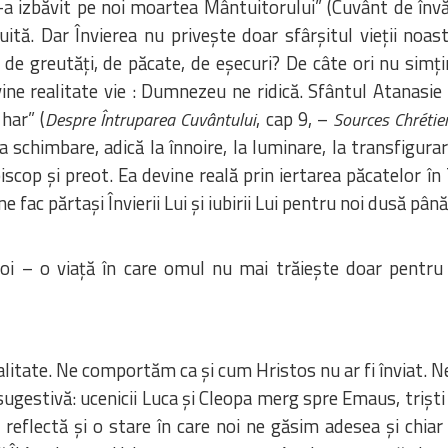
izbăvit pe noi moartea Mântuitorului” (Cuvânt de învățăt
tă. Dar Învierea nu privește doar sfârșitul vieții noastre
i de greutăți, de păcate, de eșecuri? De câte ori nu s
ine realitate vie : Dumnezeu ne ridică. Sfântul Atanas
har” (
, cap 9, –
Despre Întruparea Cuvântului
Sources Chréti
schimbare, adică la înnoire, la luminare, la transfigura
piscop și preot. Ea devine reală prin iertarea păcatelor în
e fac părtași Învierii Lui și iubirii Lui pentru noi dusă pân
i noi – o viață în care omul nu mai trăiește doar pentr
alitate. Ne comportăm ca și cum Hristos nu ar fi înviat. N
sugestivă: ucenicii Luca și Cleopa merg spre Emaus, triști 
a reflectă și o stare în care noi ne găsim adesea și chi