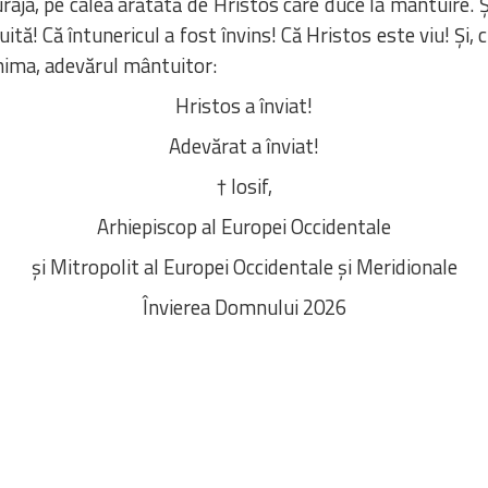
uraja, pe calea arătată de Hristos care duce la mântuire. Ș
tă! Că întunericul a fost învins! Că Hristos este viu! Și, 
nima, adevărul mântuitor:
Hristos a înviat!
Adevărat a înviat!
† Iosif,
Arhiepiscop al Europei Occidentale
și Mitropolit al Europei Occidentale și Meridionale
Învierea Domnului 2026