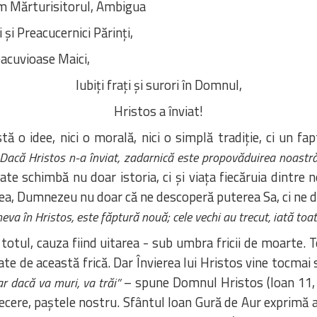
m Mărturisitorul, Ambigua
 și Preacucernici Părinți,
acuvioase Maici,
Iubiți frați și surori în Domnul,
Hristos a înviat!
tă o idee, nici o morală, nici o simplă tradiție, ci un fa
„Dacă Hristos n-a înviat, zadarnică este propovăduirea noastră,
tate schimbă nu doar istoria, ci și viața fiecăruia dintre
in ea, Dumnezeu nu doar că ne descoperă puterea Sa, ci ne 
eva în Hristos, este făptură nouă; cele vechi au trecut, iată toat
otul, cauza fiind uitarea - sub umbra fricii de moarte. To
gate de această frică. Dar Învierea lui Hristos vine tocma
– spune Domnul Hristos (Ioan 11, 
iar dacă va muri, va trăi”
 trecere, paștele nostru. Sfântul Ioan Gură de Aur exprimă