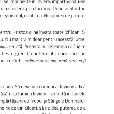
și se împlinește în Înviere, împărtășindu-se
mina Învierii, prin lucrarea Duhului Sfânt în
 egoismul, ci iubirea. Nu iubirea de putere,
pentru Hristos și ne învață toate (cf Ioan15,
Său. Nu mai trăim doar pentru această lume,
). Aceasta nu înseamnă că fugim
ilipeni 3, 20
nd este greu. Că putem iubi, chiar când nu
imul cuvânt.
„Vrăjmașul cel din urmă care va fi
e viu. Să devenim oameni ai Învierii: adică
Să lăsăm ca lumina Învierii – primită în Tainele
i Împărtășanii cu Trupul și Sângele Domnului,
e ridice din căderi, să ne dea puterea de a