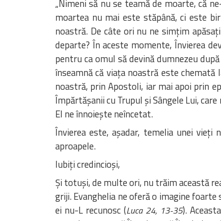
„Nimeni să nu se teamă de moarte, că ne-a 
moartea nu mai este stăpână, ci este birui
noastră. De câte ori nu ne simțim apăsaț
departe? În aceste momente, Învierea dev
pentru ca omul să devină dumnezeu după 
înseamnă că viața noastră este chemată la 
noastră, prin Apostoli, iar mai apoi prin e
Împărtășanii cu Trupul și Sângele Lui, care n
El ne înnoiește neîncetat.
Învierea este, așadar, temelia unei vieț
aproapele.
Iubiți credincioși,
Și totuși, de multe ori, nu trăim această re
griji. Evanghelia ne oferă o imagine foarte 
ei nu-L recunosc (
). Aceast
Luca 24, 13-35