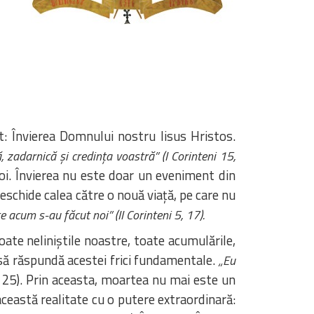
pt: Învierea Domnului nostru Iisus Hristos.
 zadarnică și credința voastră” (I Corinteni 15,
 noi. Învierea nu este doar un eveniment din
deschide calea către o nouă viață, pe care nu
e acum s-au făcut noi” (II Corinteni 5, 17).
ate neliniștile noastre, toate acumulările,
i să răspundă acestei frici fundamentale.
„Eu
25). Prin aceasta, moartea nu mai este un
 această realitate cu o putere extraordinară: