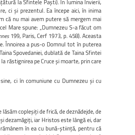
ură la Sfintele Paști). În lumina Învierii,
, ci și prezentul. Ea începe aici, în inima
imțim că nu mai avem putere să mergem mai
ie cel Mare spune: „Dumnezeu S-a făcut om
199, Paris, Cerf 1973, p. 458). Aceasta
ennes
re. Înnoirea a pus-o Domnul tot în puterea
 Taina Spovedaniei, dublată de Taina Sfintei
ă la răstignirea pe Cruce și moarte, prin care
u sine, ci în comuniune cu Dumnezeu și cu
e lăsăm copleșiți de frică, de deznădejde, de
și dezamăgiți, iar Hristos este lângă ei, dar
ar rămânem în ea cu bună-știință, pentru că