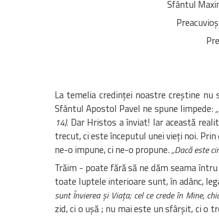
Sfântul Maxi
Preacuvioși
Pre
La temelia credinței noastre creștine nu s
Sfântul Apostol Pavel ne spune limpede:
Dar Hristos a înviat! Iar această reali
14).
trecut, ci este începutul unei vieți noi. Pr
ne-o impune, ci ne-o propune.
„Dacă este cin
Trăim - poate fără să ne dăm seama întru t
toate luptele interioare sunt, în adânc, le
sunt Învierea și Viața; cel ce crede în Mine, ch
zid, ci o ușă ; nu mai este un sfârșit, ci o