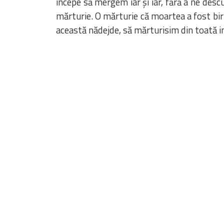
începe să mergem iar și iar, fără a ne desc
mărturie. O mărturie că moartea a fost birui
această nădejde, să mărturisim din toată i