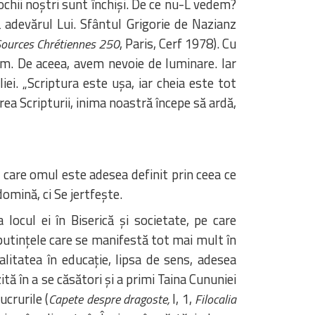
ochii noștri sunt închiși. De ce nu-L vedem?
adevărul Lui. Sfântul Grigorie de Nazianz
, Paris, Cerf 1978). Cu
ources Chrétiennes 250
m. De aceea, avem nevoie de luminare. Iar
ei. „Scriptura este ușa, iar cheia este tot
răirea Scripturii, inima noastră începe să ardă,
în care omul este adesea definit prin ceea ce
domină, ci Se jertfește.
locul ei în Biserică și societate, pe care
eputințele care se manifestă tot mai mult în
ialitatea în educație, lipsa de sens, adesea
ită în a se căsători și a primi Taina Cununiei
ucrurile (
I, 1,
Capete despre dragoste,
Filocalia