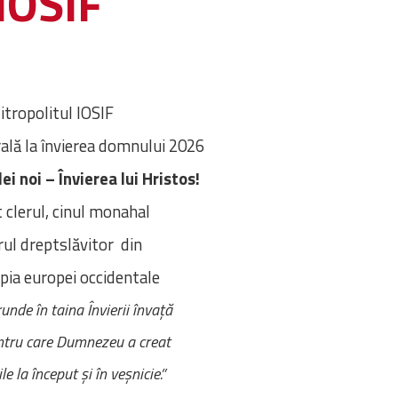
 IOSIF
itropolitul IOSIF
ală la învierea domnului 2026
lei noi – Învierea lui Hristos!
t clerul, cinul monahal
rul dreptslăvitor din
pia europei occidentale
unde în taina Învierii învață
ntru care Dumnezeu a creat
le la început și în veșnicie.”