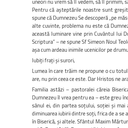
uneori nu vrem să Îl vedem, să Îl primim, s
Pentru că așteptările noastre sunt greși
spune că Dumnezeu Se descoperă „pe măsur
alte cuvinte, problema nu este că Dumnez
această luminare vine prin Cuvântul lui Du
Scriptura” – ne spune Sf Simeon Noul Teol
așa cum ardeau inimile ucenicilor pe drum
Iubiți frați și surori,
Lumea în care trăim ne propune o cu totul al
are, nu prin ceea ce este. Dar Hristos ne arat
Familia astăzi – pastoralei căreia Biseri
Dumnezeu îl vrea pentru ea – este greu înce
sânul ei, din partea soțului, soției și mai
diminuarea iubirii dintre soți, frica de a se
în Biserică, și altele. Sfântul Maxim Mărtur