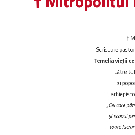
† Mitropolitul
† M
Scrisoare pastor
Temelia vieții ce
către to
și popo
arhiepisco
„Cel care pătr
și scopul pe
toate lucruri