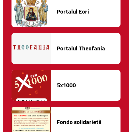
Portalul Eori
Portalul Theofania
5x1000
Fondo solidarietà