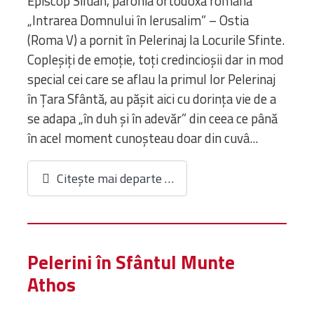
Episcop Siluan, parohia ortodoxă română
„Intrarea Domnului în Ierusalim” – Ostia
(Roma V) a pornit în Pelerinaj la Locurile Sfinte.
Copleșiți de emoție, toți credincioșii dar in mod
special cei care se aflau la primul lor Pelerinaj
în Țara Sfântă, au pășit aici cu dorința vie de a
se adapa „în duh și în adevăr” din ceea ce până
în acel moment cunoșteau doar din cuvâ...
Citește mai departe …
Pelerini în Sfântul Munte
Athos