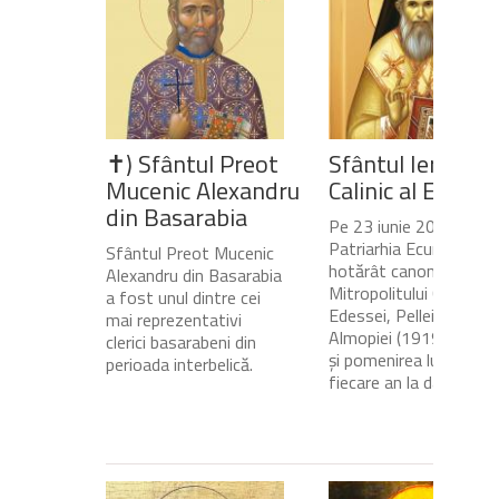
✝) Sfântul Preot
Sfântul Ierarh
Mucenic Alexandru
Calinic al Edesse
din Basarabia
Pe 23 iunie 2020,
Patriarhia Ecumenică a
Sfântul Preot Mucenic
hotărât canonizarea
Alexandru din Basarabia
Mitropolitului Calinic al
a fost unul dintre cei
Edessei, Pellei și
mai reprezentativi
Almopiei (1919-1984)
clerici basarabeni din
și pomenirea lui în
perioada interbelică.
fiecare an la data de...