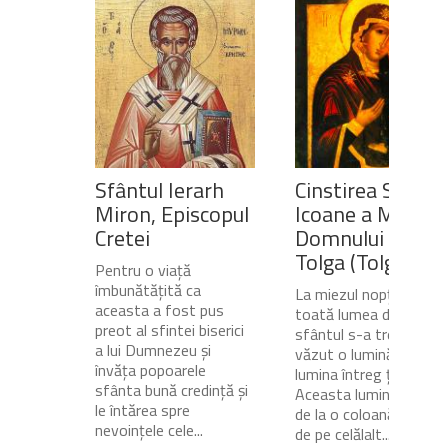
Sfântul Ierarh
Cinstirea Sfintei
Miron, Episcopul
Icoane a Maicii
Cretei
Domnului de pe
Tolga (Tolgska)
Pentru o viață
îmbunătățită ca
La miezul nopții, când
aceasta a fost pus
toată lumea dormea,
preot al sfintei biserici
sfântul s-a trezit și a
a lui Dumnezeu și
văzut o lumină care
învăța popoarele
lumina întreg ținutul.
sfânta bună credință și
Aceasta lumină venea
le întărea spre
de la o coloană de foc
nevoințele cele...
de pe celălalt...