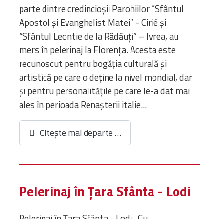
parte dintre credincioșii Parohiilor ”Sfântul
GALERII FOTO
Apostol și Evanghelist Matei” - Cirié și
“Sfântul Leontie de la Rădăuţi” – Ivrea, au
mers în pelerinaj la Florența. Acesta este
CONTACT
recunoscut pentru bogăția culturală și
artistică pe care o deține la nivel mondial, dar
şi pentru personalitățile pe care le-a dat mai
ales în perioada Renaşterii italie...
Citește mai departe …
Pelerinaj în Țara Sfânta - Lodi
Pelerinaj în Țara Sfânta - Lodi Cu