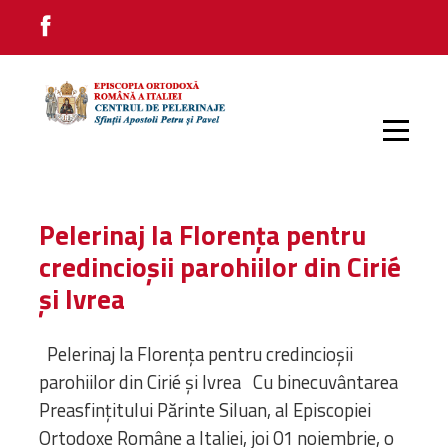
PRIMA PAGINĂ
Pelerinaj la Florența pentru
credincioșii parohiilor din Cirié
PELERINAJE INTERNE
și Ivrea
PELERINAJE EXTERNE
Pelerinaj la Florența pentru credincioșii
parohiilor din Cirié și Ivrea Cu binecuvântarea
Preasfințitului Părinte Siluan, al Episcopiei
IMPRESII
Ortodoxe Române a Italiei, joi 01 noiembrie, o