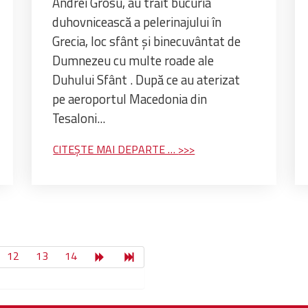
Andrei Grosu, au trăit bucuria
duhovnicească a pelerinajului în
Grecia, loc sfânt şi binecuvântat de
Dumnezeu cu multe roade ale
Duhului Sfânt . După ce au aterizat
pe aeroportul Macedonia din
Tesaloni...
CITEȘTE MAI DEPARTE …
12
13
14