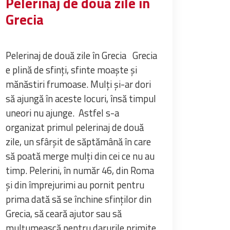
Pelerinaj de două zile în
Grecia
Pelerinaj de două zile în Grecia Grecia
e plină de sfinţi, sfinte moaşte şi
mănăstiri frumoase. Mulţi şi-ar dori
să ajungă în aceste locuri, însă timpul
uneori nu ajunge. Astfel s-a
organizat primul pelerinaj de două
zile, un sfârşit de săptămână în care
să poată merge mulţi din cei ce nu au
timp. Pelerini, în număr 46, din Roma
şi din împrejurimi au pornit pentru
prima dată să se închine sfinţilor din
Grecia, să ceară ajutor sau să
mulţumească pentru darurile primite