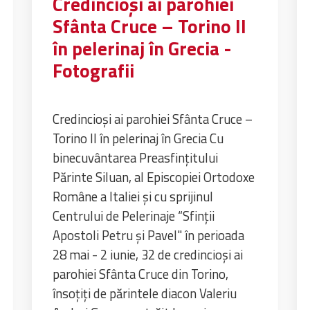
Credincioşi ai parohiei
Sfânta Cruce – Torino II
în pelerinaj în Grecia -
Fotografii
Credincioşi ai parohiei Sfânta Cruce –
Torino II în pelerinaj în Grecia Cu
binecuvântarea Preasfinţitului
Părinte Siluan, al Episcopiei Ortodoxe
Române a Italiei şi cu sprijinul
Centrului de Pelerinaje “Sfinţii
Apostoli Petru şi Pavel" în perioada
28 mai - 2 iunie, 32 de credincioşi ai
parohiei Sfânta Cruce din Torino,
însoţiţi de părintele diacon Valeriu