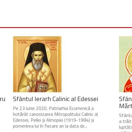
ru
Sfântul Ierarh Calinic al Edessei
Sfân
Mărtu
Pe 23 iunie 2020, Patriarhia Ecumenică a
hotărât canonizarea Mitropolitului Calinic al
Sfântul
Edessei, Pellei și Almopiei (1919-1984) și
a trăi
pomenirea lui în fiecare an la data de...
luptăto