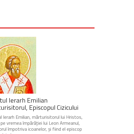
tul Ierarh Emilian
risitorul, Episcopul Cizicului
 Ierarh Emilian, mărturisitorul lui Hristos,
t pe vremea împărăției lui Leon Armeanul,
rul împotriva icoanelor, și fiind el episcop