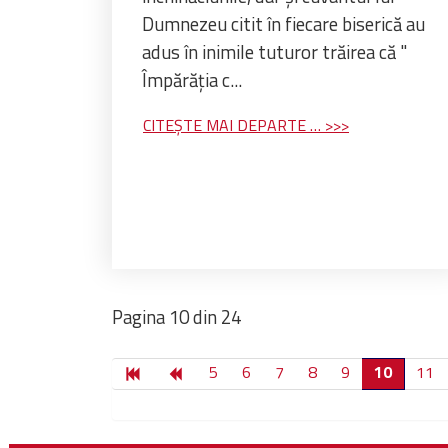
Dumnezeu citit în fiecare biserică au
adus în inimile tuturor trăirea că "
Împărăția c...
CITEȘTE MAI DEPARTE …
Pagina 10 din 24
5
6
7
8
9
10
11