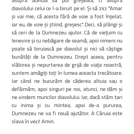
asupra aceluia să pui greşeala, ci asupra
diavolului celui ce l-a biruit pe el. Şi să zici: "Amar
şi vai mie, că acesta fără de voie a fost înşelat,
iar eu, de voie şi ştiind, greşesc". Deci, să plângi şi
să ceri de la Dumnezeu ajutor. Că de vieţuim cu
lenevire şi cu nebăgare de seamă, apoi nimeni nu
poate să biruiască pe diavolul şi nici să câştige
bunătăţi de la Dumnezeu. Drept aceea, pentru
slăbirea şi nepurtarea de grijă de viaţa noastră,
suntem amăgiţi toţi în lumea aceasta trecătoare.
Iar când ne bucurăm de căderea altuia sau o
defăimăm, apoi singuri pe noi, atunci, ne dăm şi
ne vindem muncilor diavolului. Iar, dacă stăm tari
cu inima şi cu mintea, apoi de-a pururea,
Dumnezeu ne va fi nouă ajutător. A Căruia este
slava în veci! Amin.