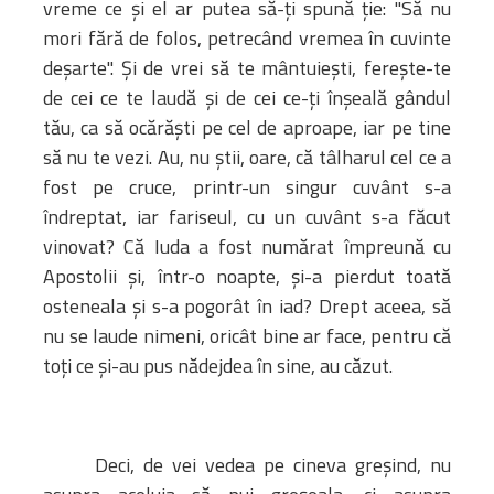
vreme ce şi el ar putea să-ţi spună ţie: "Să nu
Bibliotecă
mori fără de folos, petrecând vremea în cuvinte
Resurse multimedia
deşarte". Şi de vrei să te mântuieşti, fereşte-te
Opinii ortodoxe
de cei ce te laudă şi de cei ce-ţi înşeală gândul
Din viața „familiei”
tău, ca să ocărăşti pe cel de aproape, iar pe tine
diecezei
să nu te vezi. Au, nu ştii, oare, că tâlharul cel ce a
CSDE
fost pe cruce, printr-un singur cuvânt s-a
Cuvântul Episcopului
îndreptat, iar fariseul, cu un cuvânt s-a făcut
Lectura Lunii
vinovat? Că Iuda a fost numărat împreună cu
Prezentarea
Apostolii şi, într-o noapte, şi-a pierdut toată
Parohiilor
osteneala şi s-a pogorât în iad? Drept aceea, să
nu se laude nimeni, oricât bine ar face, pentru că
toţi ce şi-au pus nădejdea în sine, au căzut.
CONTACT
Deci, de vei vedea pe cineva greşind, nu