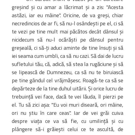
Administrativă
greşind şi cu amar a lăcrimat şi a zis: "Acesta
Protopopiate
astăzi, iar eu mâine". Oricine, de va greşi, chiar
Mănăstiri,
necredincios de ar fi, să nu-l osândeşti pe el, ci să
biserici și
te vezi pe tine mult mai păcătos decât dânsul şi
monumente
nicidecum să nu-l ocărăşti pe dânsul pentru
Diaconii
greşeală, ci să-ţi aduci aminte de tine însuţi şi să
Centre și
iei seama cum umbli, ca să nu cazi. Să dai de lucru
Asociații
sufletului tău, că, adică, să stea la rugăciune şi să
Cimitire
se lipească de Dumnezeu, ca să nu te biruiască
Parohii
pe tine gândul cel vrăjmăşesc. Roagă-te ca să se
depărteze de la tine duhul uitării. Şi orice lucru de
trebuinţă vei face, dacă te vei lăuda, îl pierzi pe
RESURSE
RESURSE
el. Tu să zici aşa: "Eu voi muri diseară, ori mâine,
Apostolia Italia
ori nu ştiu în care ceas". Iar de vei grăi cuiva
Comunicate de presă
despre viaţa ce va să fie, cu umilinţă şi cu
Statutele și legile
plângere să-i grăieşti celui ce te ascultă, de
Scrisori pastorale