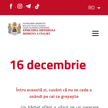
RO
HOME
16 decembrie
ISTORIC
IERARH
Întru această zi, cuvânt că nu se cade a
osândi pe cel ce greşeşte
ORGANIZAREA
ORGANIZAREA
Structura
Un bărbat sfânt a văzut pe un oarecare