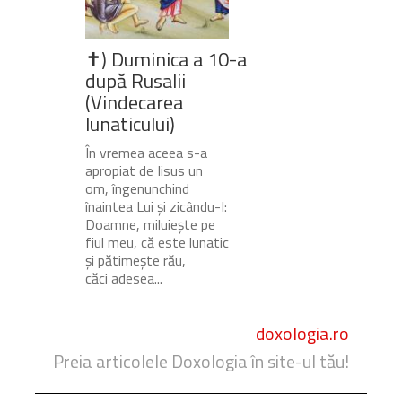
✝) Duminica a 10-a
după Rusalii
(Vindecarea
lunaticului)
În vremea aceea s-a
apropiat de Iisus un
om, îngenunchind
înaintea Lui și zicându-I:
Doamne, miluiește pe
fiul meu, că este lunatic
și pătimește rău,
căci adesea...
doxologia.ro
Preia articolele Doxologia în site-ul tău!