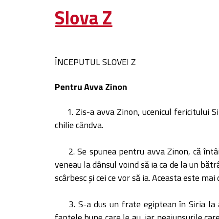
Slova Z
ÎNCEPUTUL SLOVEI Z
Pentru Avva Zinon
1. Zis-a avva Zinon, ucenicul fericitului S
chilie cândva.
2. Se spunea pentru avva Zinon, că întâi 
veneau la dânsul voind să ia ca de la un bătrân 
scârbesc şi cei ce vor să ia. Aceasta este mai d
3. S-a dus un frate egiptean în Siria la
faptele bune care le au, iar neajunsurile care 