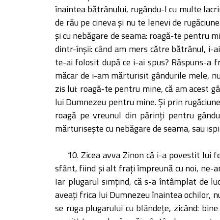
înaintea bătrânului, rugându-l cu multe lacri
de rău pe cineva şi nu te lenevi de rugăciune
şi cu nebăgare de seama: roagă-te pentru mine
dintr-înşii: când am mers către bătrânul, i-ai 
te-ai folosit după ce i-ai spus? Răspuns-a f
măcar de i-am mărturisit gândurile mele, nu a
zis lui: roagă-te pentru mine, că am acest gâ
lui Dumnezeu pentru mine. Şi prin rugăciune
roagă pe vreunul din părinţi pentru gândur
mărturiseşte cu nebăgare de seama, sau ispite
10. Zicea avva Zinon că i-a povestit lui f
sfânt, fiind şi alt fraţi împreună cu noi, ne
Iar plugarul simţind, că s-a întâmplat de lu
aveaţi frica lui Dumnezeu înaintea ochilor, n
se ruga plugarului cu blândeţe, zicând: bine