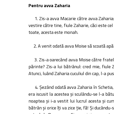
Pentru avva Zaharia
1. Zis-a avva Macarie către avva Zaharia:
vestire către tine, fiule Zaharie, căci este ce
toate, acesta este monah.
2. A venit odată avva Moise să scoată apă
3. Zis-a oarecând avva Moise către fratele
părinte? Zis-a lui bătrânul: cred mie, fiule
Atunci, luând Zaharia cuculiul din cap, l-a pu
4. Şezând odată avva Zaharia în Schetia, i
era iscusit la acestea şi sculându-se l-a băt
noaptea şi i-a vestit lui lucrul acesta şi c
bătrân şi orice îţi va zice ţie, fă! Şi ducând