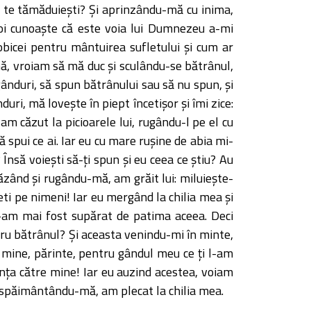
 să te tămăduieşti? Şi aprinzându-mă cu inima,
voi cunoaşte că este voia lui Dumnezeu a-mi
bicei pentru mântuirea sufletului şi cum ar
mă, vroiam să mă duc şi sculându-se bătrânul,
nduri, să spun bătrânului sau să nu spun, şi
i, mă loveşte în piept încetişor şi îmi zice:
am căzut la picioarele lui, rugându-l pe el cu
 să spui ce ai. Iar eu cu mare ruşine de abia mi-
nsă voieşti să-ţi spun şi eu ceea ce ştiu? Au
căzând şi rugându-mă, am grăit lui: miluieşte-
eti pe nimeni! Iar eu mergând la chilia mea şi
n-am mai fost supărat de patima aceea. Deci
ru bătrânul? Şi aceasta venindu-mi în minte,
u mine, părinte, pentru gândul meu ce ţi l-am
dinţa către mine! Iar eu auzind acestea, voiam
 spăimântându-mă, am plecat la chilia mea.