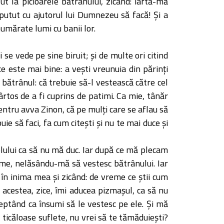
t la picioarele bătrânului, zicând: iartă-mă
 putut cu ajutorul lui Dumnezeu să facă! Şi a
umărate lumi cu banii lor.
se vede pe sine biruit; şi de multe ori citind
ce este mai bine: a veşti vreunuia din părinţi
 bătrânul: că trebuie să-l vestească către cel
ârtos de a fi cuprins de patimi. Ca mie, tânăr
ntru avva Zinon, că pe mulţi care se aflau să
ie să faci, fa cum citeşti şi nu te mai duce şi
lului ca să nu mă duc. Iar după ce mă plecam
e, nelăsându-mă să vestesc bătrânului. Iar
în inima mea şi zicând: de vreme ce ştii cum
Şi acestea, zice, îmi aducea pizmaşul, ca să nu
eptând ca însumi să le vestesc pe ele. Şi mă
ticăloase suflete, nu vrei să te tămăduieşti?