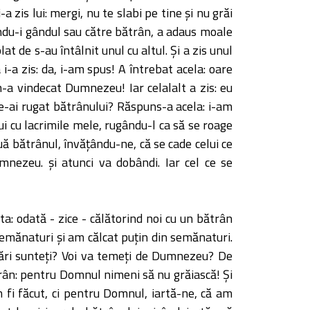
zis lui: mergi, nu te slabi pe tine şi nu grăi
ându-i gândul sau către bătrân, a adaus moale
 de s-au întâlnit unul cu altul. Şi a zis unul
a i-a zis: da, i-am spus! A întrebat acela: oare
m-a vindecat Dumnezeu! Iar celalalt a zis: eu
te-ai rugat bătrânului? Răspuns-a acela: i-am
ui cu lacrimile mele, rugându-l ca să se roage
 bătrânul, învăţându-ne, că se cade celui ce
mnezeu. şi atunci va dobândi. Iar cel ce se
ta: odată - zice - călătorind noi cu un bătrân
semănaturi şi am călcat puţin din semănaturi.
lugări sunteţi? Voi va temeţi de Dumnezeu? De
trân: pentru Domnul nimeni să nu grăiască! Şi
m fi făcut, ci pentru Domnul, iartă-ne, că am