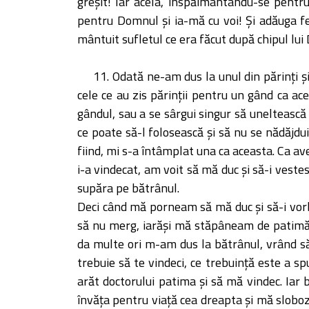
greşit! Iar acela, înspăimântându-se pentru
pentru Domnul şi ia-mă cu voi! Şi adăuga fer
mântuit sufletul ce era făcut după chipul lu
11. Odată ne-am dus la unul din părinţi şi
cele ce au zis părinţii pentru un gând ca ace
gândul, sau a se sârgui singur să uneltească 
ce poate să-l folosească şi să nu se nădăjdui
fiind, mi s-a întâmplat una ca aceasta. Ca a
i-a vindecat, am voit să mă duc şi să-i vestes
supăra pe bătrânul.
Deci când mă porneam să mă duc şi să-i vorb
să nu merg, iarăşi mă stăpâneam de patimă.
da multe ori m-am dus la bătrânul, vrând să
trebuie să te vindeci, ce trebuinţă este a spu
arăt doctorului patima şi să mă vindec. Iar
învăţa pentru viaţă cea dreapta şi mă sloboz