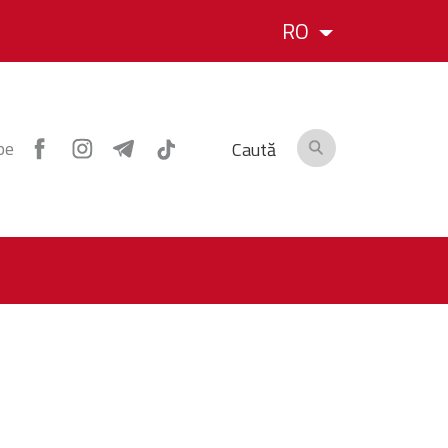
RO
pe
Caută