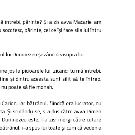
ă întrebi, părinte? Şi a zis avva Macarie: am
ocotesc, părinte, cel ce îşi face sila lui întru
hul lui Dumnezeu şezând deasupra lui.
 jos la picioarele lui, zicând: tu mă întrebi,
ne şi dintru aceasta sunt silit să te întreb.
a, nu poate să fie monah.
 Carion, iar bătrânul, fiindcă era lucrator, nu
sta. Şi sculându-se, s-a dus către avva Pimen
la Dumnezeu este, i-a zis: mergi către cutare
 bătrânul, i-a spus lui toate şi cum că vedenia