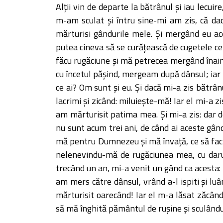
Alţii vin de departe la bătrânul şi iau lecui
m-am sculat şi întru sine-mi am zis, că da
mărturisi gândurile mele. Şi mergând eu ac
putea cineva să se curăţească de cugetele ce
făcu rugăciune şi mă petrecea mergând înain
cu încetul păşind, mergeam după dânsul; iar 
ce ai? Om sunt şi eu. Şi dacă mi-a zis bătrân
lacrimi şi zicând: miluieşte-mă! Iar el mi-a zis
am mărturisit patima mea. Şi mi-a zis: dar d
nu sunt acum trei ani, de când ai aceste gând
mă pentru Dumnezeu şi mă învaţă, ce să fac! Ş
nelenevindu-mă de rugăciunea mea, cu darul
trecând un an, mi-a venit un gând ca acesta
am mers către dânsul, vrând a-l ispiti şi lu
mărturisit oarecând! Iar el m-a lăsat zăcând 
să mă înghită pământul de ruşine şi sculând