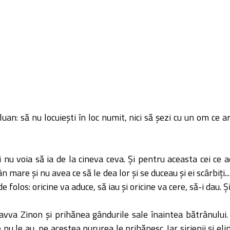
iluan: să nu locuieşti în loc numit, nici să şezi cu un om ce a
nu voia să ia de la cineva ceva. Şi pentru aceasta cei ce adu
mare şi nu avea ce să le dea lor şi se duceau şi ei scârbiţi... 
e folos: oricine va aduce, să iau şi oricine va cere, să-i dau. Ş
 avva Zinon şi prihănea gândurile sale înaintea bătrânului.
nu le au, pe acestea pururea le prihănesc. Iar sirienii şi elini