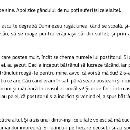
 pe sine. Apoi zice gândului: de nu poţi suferi (şi celelalte).
ă-i asculte degrabă Dumnezeu rugăciunea, când se scoală, şi
său, să se roage pentru vrăjmaşii săi din suflet; şi prin 
ul care postea mult, încât se chema numele lui postitorul. Ş
e ei, au şezut. Deci a început bătrânul să lucreze tăcând, ia
ătrânului: roagă-te pentru mine, avvo, că voi să mă duc! Zis-a
tiu ce are. Căci când eram în sat, până seara posteam şi nicio
 acum şi mănâncă la ceasul al nouălea! Şi orice faci, întru a
iau pe el, că postitorul s-a îndrăcit şi venind el, a spus bătrân
tre altul. Şi a zis unul dintr-înşii celuilalt: voiesc să mă duc
s amândoi împreună. Şi luându-i pe fiecare deosebi şi-au s