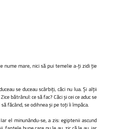
re nume mare, nici să pui temelie a-ţi zidi ţie
ceau se duceau scârbiţi, căci nu lua. Şi alţii
Zice bătrânul: ce să fac? Căci şi cei ce aduc se
i să făcând, se odihnea şi pe toţi îi împăca.
 Iar el minunându-se, a zis: egiptenii ascund
i, faptele bune care nu le au, zic că le au, iar