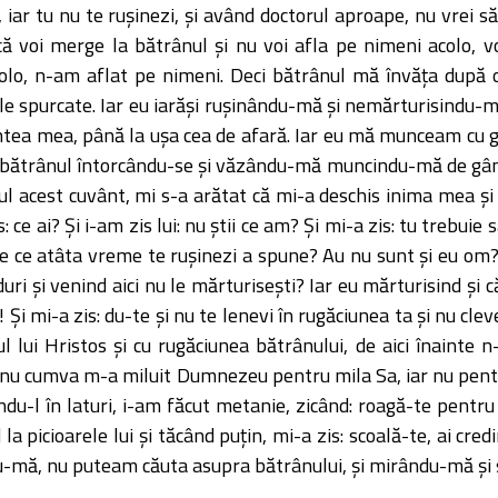
re, iar tu nu te ruşinezi, şi având doctorul aproape, nu vrei
că voi merge la bătrânul şi nu voi afla pe nimeni acolo, 
olo, n-am aflat pe nimeni. Deci bătrânul mă învăţa după o
le spurcate. Iar eu iarăşi ruşinându-mă şi nemărturisindu-
tea mea, până la uşa cea de afară. Iar eu mă munceam cu gâ
bătrânul întorcându-se şi văzându-mă muncindu-mă de gândur
ul acest cuvânt, mi s-a arătat că mi-a deschis inima mea şi 
: ce ai? Şi i-am zis lui: nu ştii ce am? Şi mi-a zis: tu trebuie
e ce atâta vreme te ruşinezi a spune? Au nu sunt şi eu om? Î
uri şi venind aici nu le mărturiseşti? Iar eu mărturisind şi 
i mi-a zis: du-te şi nu te lenevi în rugăciunea ta şi nu clev
 lui Hristos şi cu rugăciunea bătrânului, de aici înainte 
: nu cumva m-a miluit Dumnezeu pentru mila Sa, iar nu pent
ându-l în laturi, i-am făcut metanie, zicând: roagă-te pentr
la picioarele lui şi tăcând puţin, mi-a zis: scoală-te, ai cre
u-mă, nu puteam căuta asupra bătrânului, şi mirându-mă şi