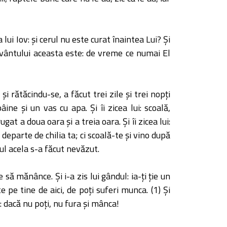
 lui Iov: şi cerul nu este curat înaintea Lui? Şi
cuvântului aceasta este: de vreme ce numai El
i rătăcindu-se, a făcut trei zile şi trei nopţi
ne şi un vas cu apa. Şi îi zicea lui: scoală,
gat a doua oara şi a treia oara. Şi îi zicea lui:
 departe de chilia ta; ci scoală-te şi vino după
nul acela s-a făcut nevăzut.
ă mănânce. Şi i-a zis lui gândul: ia-ţi ţie un
pe tine de aici, de poţi suferi munca. (1) Şi
i: dacă nu poţi, nu fura şi mânca!