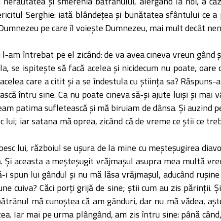
 nerăutatea şi smerenia bătrânului, alergând la noi, a căzu
icitul Serghie: iată blândeţea şi bunătatea sfântului ce a
i Dumnezeu pe care îl voieşte Dumnezeu, mai mult decât nen
 l-am întrebat pe el zicând: de va avea cineva vreun gând şi 
la, se ispiteşte să facă acelea şi nicidecum nu poate, oare 
acelea care a citit şi a se îndestula cu ştiinţa sa? Răspuns-a
ască întru sine. Ca nu poate cineva să-şi ajute luişi şi mai v
veam patima sufletească şi mă biruiam de dânsa. Şi auzind pe
c lui; iar satana mă oprea, zicând că de vreme ce ştii ce trebu
esc lui, războiul se uşura de la mine cu meşteşugirea diavo
 Şi aceasta a meşteşugit vrăjmaşul asupra mea multă vrem
-i spun lui gândul şi nu mă lăsa vrăjmaşul, aducând ruşine 
ne cuiva? Căci porţi grijă de sine; ştii cum au zis părinţii. 
 bătrânul mă cunoştea că am gânduri, dar nu mă vădea, aşt
ea. Iar mai pe urma plângând, am zis întru sine: până când, 