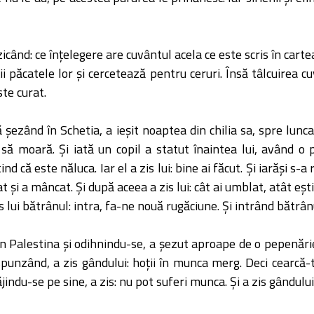
, zicând: ce înţelegere are cuvântul acela ce este scris în cartea
ii păcatele lor şi cercetează pentru ceruri. Însă tâlcuirea 
ste curat.
şezând în Schetia, a ieşit noaptea din chilia sa, spre lunca ş
 moară. Şi iată un copil a statut înaintea lui, având o pâi
 că este năluca. Iar el a zis lui: bine ai făcut. Şi iarăşi s-a ru
t şi a mâncat. Şi după aceea a zis lui: cât ai umblat, atât eşti
 zis lui bătrânul: intra, fa-ne nouă rugăciune. Şi intrând bătrâ
 Palestina şi odihnindu-se, a şezut aproape de o pepenărie s
unzând, a zis gândului: hoţii în munca merg. Deci cearcă-te 
răjindu-se pe sine, a zis: nu pot suferi munca. Şi a zis gândulu