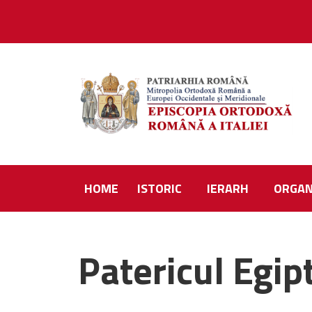
HOME
ISTORIC
IERARH
ORGAN
Patericul Egip