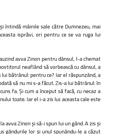
-şi întindă mâinile sale către Dumnezeu, mai
aceasta isprăvi, ori pentru ce se va ruga lui
i auzind avva Zinon pentru dânsul, l-a chemat
r postitorul neaflând să vorbească cu dânsul, a
 lui bătrânul: pentru ce? Iar el răspunzând, a
dată să nu mi s-a făcut. Zis-a lui bătrânul: în
scuns fa. Şi cum a început să facă, cu necaz a
ului toate. Iar el i-a zis lui: aceasta cale este
 la avva Zinon şi să-i spun lui un gând. A zis şi
pus gândurile lor şi unul spunându-le a căzut