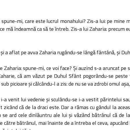
 spune-mi, care este lucrul monahului? Zis-a lui: pe mine m
l ce mă îndeamnă ca să te întreb. Zis-a lui Zaharia: precum eu s
 şi a aflat pe avva Zaharia rugându-se lângă fântână, şi Du
 Zaharia: spune-mi, ce voi face? Şi auzind s-a aruncat pe sine
 Zaharie, că am văzut pe Duhul Sfânt pogorându-se peste ti
s sub picioare şi călcându-l a zis: de nu se va zdrobi omul aş
-a venit lui vedenie şi sculându-se i-a vestit părintelui sau
ut zicând că de la draci este. Dar a rămas cu gândul la acea
um se ard cele dinlăuntru ale lui şi văzând bătrânul că de 
u-se către bătrânul, mai înainte de a întreba el ceva, apucând