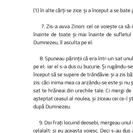
(1) în alte cărţi se zice: şi a început a se bate
7. Zis-a avva Zinon: cel ce voieşte ca s
înainte de toate şi mai înainte de sufletul 
Dumnezeu, îl asculta pe el.
8. Spuneau părinţii că era într-un sat un
pe el; iar el s-a dus cu bucurie. Şi rugându-s
început să se supere de trândăvie. şi a zis b
zis: căci inima mea ca arzându-se este şi nu ş
sat te hrăneai din urechile tale. Ci mergi de
aşteptat ceasul al noulea, şi ziceau cei ce-l şt
după Dumnezeu.
9. Doi fraţi locuind deosebi, mergeau unul că
celalalt: şi eu aceasta voiesc. Deci s-au du