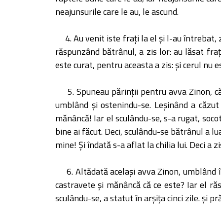
neajunsurile care le au, le ascund.
4. Au venit iste fraţi la el şi l-au întrebat
răspunzând bătrânul, a zis lor: au lăsat fraţ
este curat, pentru aceasta a zis: şi cerul nu e
5. Spuneau părinţii pentru avva Zinon, că 
umblând şi ostenindu-se. Leşinând a căzut să
mănâncă! Iar el sculându-se, s-a rugat, socotind
bine ai făcut. Deci, sculându-se bătrânul a lua
mine! Şi îndată s-a aflat la chilia lui. Deci a
6. Altădată acelaşi avva Zinon, umblând în
castravete şi mănâncă că ce este? Iar el răsp
sculându-se, a statut în arşiţa cinci zile. şi p