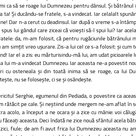
mi ca să se roage lui Dumnezeu pentru dânsul. Şi bătrânul i-a 
a ta! Şi ducându-se fratele, s-a vindecat. Iar celalalt spun
! Dar n-a cerut cu deadinsul. Iar după o vreme s-a întâmplat
spus lui gândul care ziceai că voieşti să-l spui lui? Iar acel
ratele: da, m-am folosit, că pentru rugăciunile bătrânului 
m simţit vreo uşurare. Zis-a lui cel ce s-a folosit: şi cum 
nd! Iar el a zis: eu mărturisindu-mă lui, am udat picioarele l
a lui m-a vindecat Dumnezeu. Iar aceasta ne-a povestit nouă
i cu osteneala şi din toată inima să se roage, ca lui Du
şte, nu se foloseşte, ci se şi osândeşte.
ericitul Serghie, egumenul din Pediada, o povestire ca aceas
-am rătăcit pe cale. Şi neştiind unde mergem ne-am aflat în 
cra acolo, a început a ne ocara şi a zice cu mânie: voi că
u făceaţi aceasta. Deci îndată ne zice nouă sfântul acela bă
 zici, fiule; de am fi avut frica lui Dumnezeu aceasta nu a