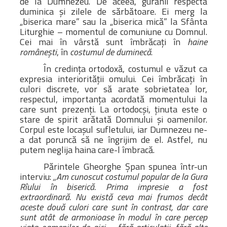
de la Dumnezeu. De aceea, gurănii respectă
duminica şi zilele de sărbătoare. Ei merg la
„biserica mare” sau la „biserica mică” la Sfânta
Liturghie – momentul de comuniune cu Domnul.
Cei mai în vârstă sunt îmbrăcaţi în
haine
româneşti
, în
costumul de duminecă
.
În credinţa ortodoxă, costumul e văzut ca
expresia interiorităţii omului. Cei îmbrăcaţi în
culori discrete, vor să arate sobrietatea lor,
respectul, importanţa acordată momentului la
care sunt prezenţi. La ortodocşi, ţinuta este o
stare de spirit arătată Domnului şi oamenilor.
Corpul este locaşul sufletului, iar Dumnezeu ne-
a dat poruncă să ne îngrijim de el. Astfel, nu
putem neglija haina care-l îmbracă.
Părintele Gheorghe Şpan spunea într-un
interviu:
„Am cunoscut costumul popular de la Gura
Rîului în biserică. Prima impresie a fost
extraordinară. Nu există ceva mai frumos decât
aceste două culori care sunt în contrast, dar care
sunt atât de armonioase în modul în care percep