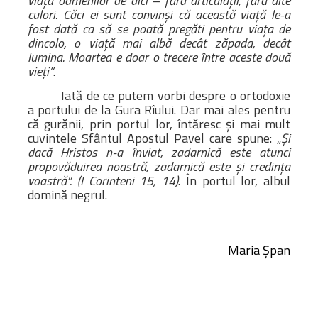
viaţa oamenilor de aici – fără articulaţii, fără alte
culori. Căci ei sunt convinşi că această viaţă le-a
fost dată ca să se poată pregăti pentru viaţa de
dincolo, o viaţă mai albă decât zăpada, decât
lumina. Moartea e doar o trecere între aceste două
vieţi”
.
Iată de ce putem vorbi despre o ortodoxie
a portului de la Gura Rîului. Dar mai ales pentru
că gurănii, prin portul lor, întăresc şi mai mult
cuvintele Sfântul Apostul Pavel care spune: „
Şi
dacă Hristos n-a înviat, zadarnică este atunci
propovăduirea noastră, zadarnică este şi credinţa
voastră”.
(I Corinteni 15, 14)
. În portul lor, albul
domină negrul.
Maria Şpan