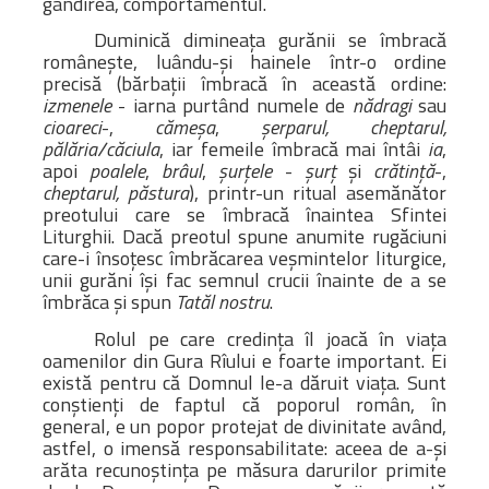
gândirea, comportamentul.
Bibliotecă
Resurse multimedia
Duminică dimineaţa gurănii se îmbracă
româneşte, luându-şi hainele într-o ordine
Opinii ortodoxe
precisă (bărbaţii îmbracă în această ordine:
Din viața „familiei”
izmenele
- iarna purtând numele de
nădragi
sau
cioareci
-,
cămeşa
,
şerparul, cheptarul,
diecezei
pălăria/căciula
, iar femeile îmbracă mai întâi
ia
,
CSDE
apoi
poalele
,
brâul
,
şurţele
-
şurţ
şi
crătinţă
-,
Cuvântul Episcopului
cheptarul, păstura
), printr-un ritual asemănător
preotului care se îmbracă înaintea Sfintei
Lectura Lunii
Liturghii. Dacă preotul spune anumite rugăciuni
Prezentarea
care-i însoţesc îmbrăcarea veşmintelor liturgice,
Parohiilor
unii gurăni îşi fac semnul crucii înainte de a se
îmbrăca şi spun
Tatăl nostru
.
Rolul pe care credinţa îl joacă în viaţa
oamenilor din Gura Rîului e foarte important. Ei
CONTACT
există pentru că Domnul le-a dăruit viaţa. Sunt
conştienţi de faptul că poporul român, în
general, e un popor protejat de divinitate având,
astfel, o imensă responsabilitate: aceea de a-şi
arăta recunoştinţa pe măsura darurilor primite