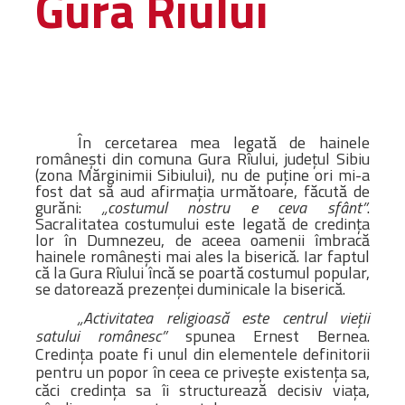
Gura Rîului
Administrativă
Protopopiate
Mănăstiri,
biserici și
monumente
Diaconii
În cercetarea mea legată de hainele
româneşti din comuna Gura Rîului, judeţul Sibiu
Centre și
(zona Mărginimii Sibiului), nu de puţine ori mi-a
Asociații
fost dat să aud afirmaţia următoare, făcută de
gurăni:
„costumul nostru e ceva sfânt”
.
Cimitire
Sacralitatea costumului este legată de credinţa
Parohii
lor în Dumnezeu, de aceea oamenii îmbracă
hainele româneşti mai ales la biserică. Iar faptul
că la Gura Rîului încă se poartă costumul popular,
se datorează prezenţei duminicale la biserică.
RESURSE
RESURSE
Apostolia Italia
„Activitatea religioasă este centrul vieţii
satului românesc”
spunea Ernest Bernea.
Comunicate de presă
Credinţa poate fi unul din elementele definitorii
Statutele și legile
pentru un popor în ceea ce priveşte existenţa sa,
Scrisori pastorale
căci credinţa sa îi structurează decisiv viaţa,