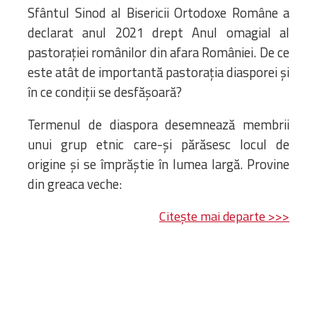
Bibliotecă
Sfântul Sinod al Bisericii Ortodoxe Române a
Resurse multimedia
declarat anul 2021 drept Anul omagial al
Opinii ortodoxe
pastorației românilor din afara României. De ce
Din viața „familiei”
este atât de importantă pastorația diasporei și
diecezei
în ce condiții se desfășoară?
CSDE
Cuvântul Episcopului
Termenul de diaspora desemnează membrii
Lectura Lunii
unui grup etnic care-și părăsesc locul de
Prezentarea
origine și se împrăștie în lumea largă. Provine
Parohiilor
din greaca veche:
Citește mai departe >>>
CONTACT