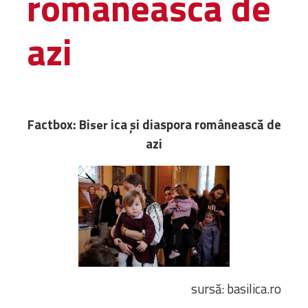
românească de
Administrativă
azi
Protopopiate
Mănăstiri,
biserici și
monumente
Diaconii
Factbox: Bi
ica și diaspora românească de
ser
Centre și
azi
Asociații
Cimitire
Parohii
RESURSE
RESURSE
Apostolia Italia
Comunicate de presă
Statutele și legile
sursă: basilica.ro
Scrisori pastorale