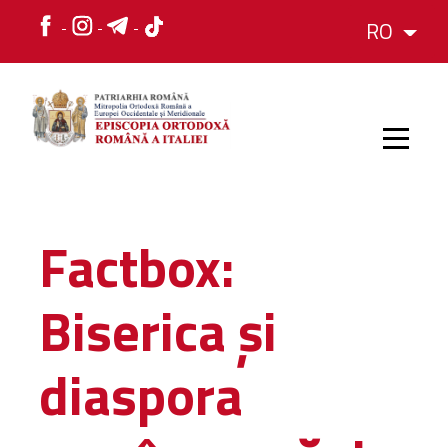
RO
HOME
Factbox:
ISTORIC
Biserica și
IERARH
diaspora
ORGANIZAREA
ORGANIZAREA
Structura