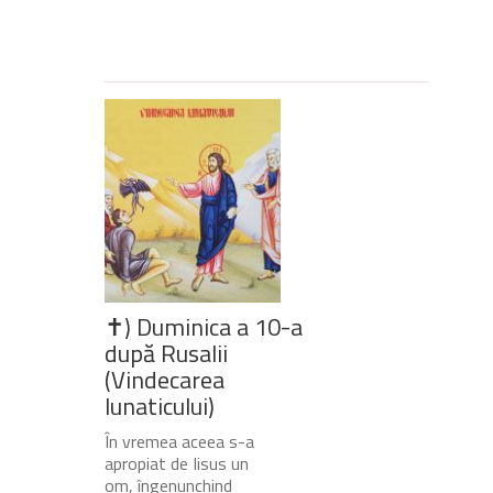
✝) Duminica a 10-a
după Rusalii
(Vindecarea
lunaticului)
În vremea aceea s-a
apropiat de Iisus un
om, îngenunchind