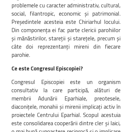
problemele cu caracter administrativ, cultural,
social, filantropic, economic și patrimonial.
Președintele acesteia este Chiriarhul locului.
Din componența ei fac parte clericii parohiilor
și mănăstirilor, stareții și starețele, precum și
câte doi reprezentanți mireni din fiecare
parohie.
Ce este Congresul Episcopiei?
Congresul Episcopiei este un organism
consultativ la care participă, alături de
membrii Adunării Eparhiale, preotesele,
diaconițele, monahii și mirenii implicați activ în
proiectele Centrului Eparhial. Scopul acestuia
este consolidarea cooperării dintre cler și laici,
o mai bună cunoaștere reciprocă și o implicare