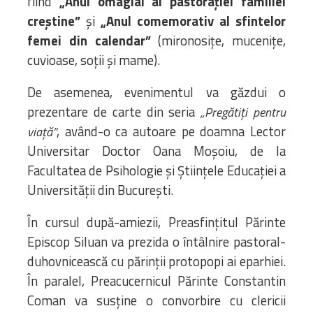
fiind
„Anul omagial al pastorației familiei
creștine”
și
„Anul comemorativ al sfintelor
femei din calendar”
(mironosițe, mucenițe,
cuvioase, soții și mame).
De asemenea, evenimentul va găzdui o
prezentare de carte din seria
„Pregătiți pentru
, având-o ca autoare pe doamna Lector
viață”
Universitar Doctor Oana Moșoiu, de la
Facultatea de Psihologie și Științele Educației a
Universității din București.
În cursul după-amiezii, Preasfințitul Părinte
Episcop Siluan va prezida o întâlnire pastoral-
duhovnicească cu părinții protopopi ai eparhiei.
În paralel, Preacucernicul Părinte Constantin
Coman va susține o convorbire cu clericii