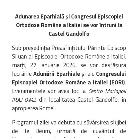
Administrativă
Protopopiate
Adunarea Eparhială și Congresul Episcopiei
Mănăstiri,
Ortodoxe Române a Italiei se vor întruni la
biserici și
Castel Gandolfo
monumente
Sub președinția Preasfințitului Părinte Episcop
Diaconii
Siluan al Episcopiei Ortodoxe Române a Italiei,
Centre și
marți, 27 ianuarie 2026, se vor desfășura
Asociații
Cimitire
lucrările
Adunării Eparhiale
și ale
Congresului
Parohii
Episcopiei Ortodoxe Române a Italiei (EORI)
.
Evenimentele vor avea loc la
Centro Mariapoli
, din localitatea Castel Gandolfo, în
RESURSE
(P.A.F.O.M.)
RESURSE
Apostolia Italia
apropierea Romei.
Comunicate de presă
Programul zilei va debuta cu săvârșirea slujbei
Statutele și legile
de Te Deum, urmată de cuvântul de
Scrisori pastorale