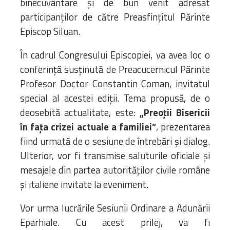
binecuvântare și de bun venit adresat
Bibliotecă
participanților de către Preasfințitul Părinte
Resurse multimedia
Episcop Siluan.
Opinii ortodoxe
Din viața „familiei”
În cadrul Congresului Episcopiei, va avea loc o
diecezei
conferință susținută de Preacucernicul Părinte
CSDE
Profesor Doctor Constantin Coman, invitatul
Cuvântul Episcopului
special al acestei ediții. Tema propusă, de o
Lectura Lunii
deosebită actualitate, este:
„Preoții Bisericii
Prezentarea
în fața crizei actuale a familiei”
, prezentarea
Parohiilor
fiind urmată de o sesiune de întrebări și dialog.
Ulterior, vor fi transmise saluturile oficiale și
mesajele din partea autorităților civile române
CONTACT
și italiene invitate la eveniment.
Vor urma lucrările Sesiunii Ordinare a Adunării
Eparhiale. Cu acest prilej, va fi