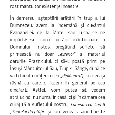
rost mântuitor existenței noastre.
În demersul așteptării arătării în trup a lui
Dumnezeu, avem la îndemână și cuvântul
Evangheliei, de la Matei sau Luca, ce ne
împărtășesc Taina lucrării mântuitoare a
Domnului Hristos, pregătind sufletul să
primească nu doar „
” și material
exterior
darurile Praznicului, ci să-L poată primi pe
Însuși Mântuitorul Său, Trup și Sânge, după ce
va fi făcut curățenia cea „
”, cu aceeași
dinlăuntru
râvnă cu care o facem în general pe cea
dinafară. Astfel, vom putea să vedem
strălucind, nu numai în casă, ci și în cămara cea
curățită a sufletului nostru,
a
Lumina cea lină
„
” și vom vedea răsărind peste
Soarelui dreptății