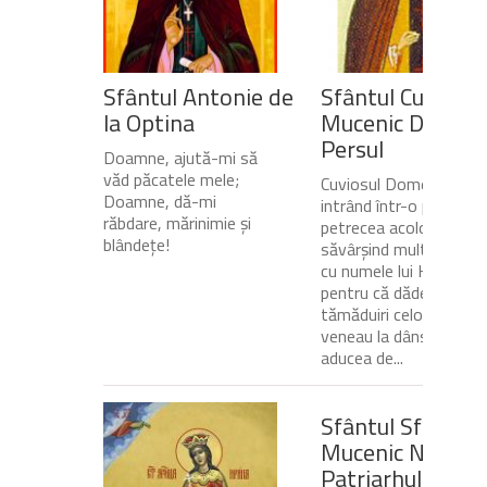
Sfântul Antonie de
Sfântul Cuvios
la Optina
Mucenic Dometi
Persul
Doamne, ajută-mi să
văd păcatele mele;
Cuviosul Dometie
Doamne, dă-mi
intrând într-o peșteră,
răbdare, mărinimie şi
petrecea acolo
blândeţe!
săvârșind multe minuni
cu numele lui Hristos,
pentru că dădea
tămăduiri celor ce
veneau la dânsul și îi
aducea de...
Sfântul Sfinţit
Mucenic Narcis,
Patriarhul