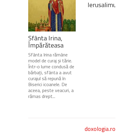
Ierusalimului
Sfânta Irina,
Împărăteasa
Sfânta Irina rămâne
model de curaj și tărie.
Într-o lume condusă de
bărbați, sfânta a avut
curajul să repună în
Biserici icoanele. De
aceea, peste veacuri, a
rămas drept...
doxologia.ro