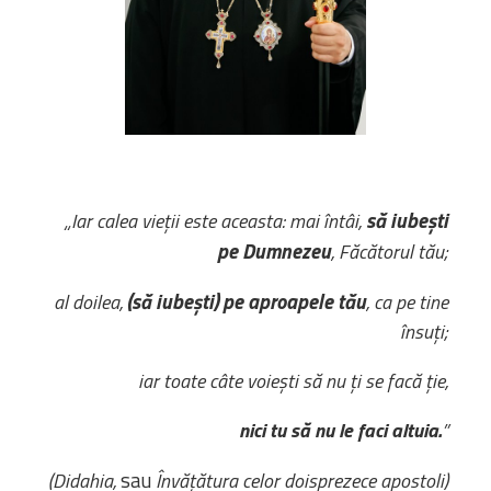
Bibliotecă
Resurse multimedia
Opinii ortodoxe
Din viața „familiei”
diecezei
CSDE
Cuvântul Episcopului
Lectura Lunii
să iubești
„Iar calea vieții este aceasta: mai întâi,
Prezentarea
pe Dumnezeu
, Făcătorul tău;
Parohiilor
(să iubești) pe aproapele tău
al doilea,
, ca pe tine
însuți;
CONTACT
iar toate câte voiești să nu ți se facă ție,
nici tu să nu le faci altuia.
”
sau
(Didahia,
Învățătura celor doisprezece apostoli)