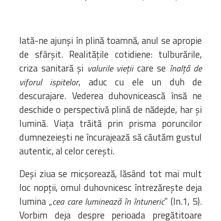
Iată-ne ajunși în plină toamnă, anul se apropie
de sfârșit. Realitățile cotidiene: tulburările,
criza sanitară și
care se
valurile vieții
înalță de
, aduc cu ele un duh de
viforul ispitelor
descurajare. Vederea duhovnicească însă ne
deschide o perspectivă plină de nădejde, har și
lumină. Viața trăită prin prisma poruncilor
dumnezeiești ne încurajează să căutăm gustul
autentic, al celor cerești.
Deși ziua se micșorează, lăsând tot mai mult
loc nopții, omul duhovnicesc întrezărește deja
lumina „
” (In.1, 5).
cea care luminează în întuneric
Vorbim deja despre perioada pregătitoare