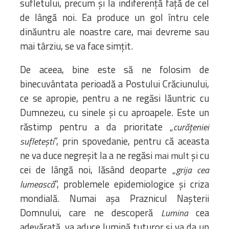
sufletului, precum și la indiferență față de cel
de lângă noi. Ea produce un gol întru cele
dinăuntru ale noastre care, mai devreme sau
mai târziu, se va face simțit.
De aceea, bine este să ne folosim de
binecuvântata perioadă a Postului Crăciunului,
ce se apropie, pentru a ne regăsi lăuntric cu
Dumnezeu, cu sinele și cu aproapele. Este un
răstimp pentru a da prioritate „
curățeniei
”, prin spovedanie, pentru că aceasta
sufletești
ne va duce negreșit la a ne regăsi
și cu
mai mult
cei de lângă noi, lăsând deoparte „
grija cea
”, problemele epidemiologice și criza
lumească
mondială. Numai așa Praznicul Nașterii
Domnului, care ne descoperă
cea
Lumina
adevărată, va aduce lumină tuturor și va da un