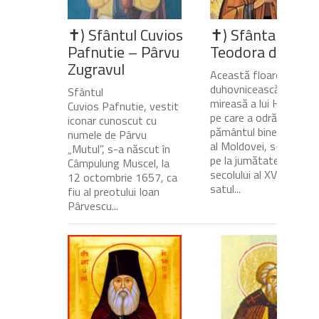
✝) Sfântul Cuvios
✝) Sfânta Cuvio
Pafnutie – Pârvu
Teodora de la Si
Zugravul
Această floare
duhovnicească și
Sfântul
mireasă a lui Hristos,
Cuvios Pafnutie, vestit
pe care a odrăslit-o
iconar cunoscut cu
pământul binecuvânta
numele de Pârvu
al Moldovei, s-a născu
„Mutul”, s-a născut în
pe la jumătatea
Câmpulung Muscel, la
secolului al XVII-lea, în
12 octombrie 1657, ca
satul...
fiu al preotului Ioan
Pârvescu...