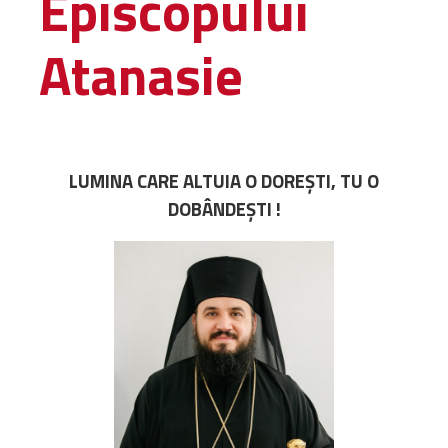
Episcopului
Administrativă
Atanasie
Protopopiate
Mănăstiri,
biserici și
monumente
Diaconii
LUMINA CARE ALTUIA O DOREȘTI, TU O
Centre și
DOBÂNDEȘTI !
Asociații
Cimitire
Parohii
RESURSE
RESURSE
Apostolia Italia
Comunicate de presă
Statutele și legile
Scrisori pastorale