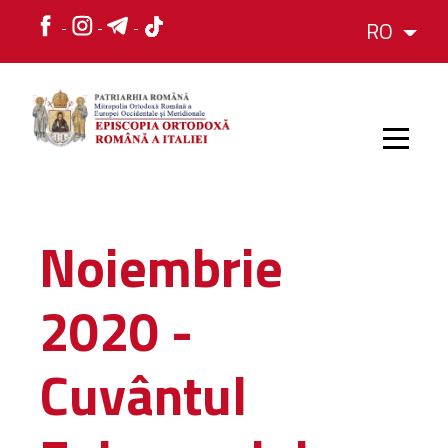
RO
HOME
Noiembrie
ISTORIC
2020 -
IERARH
Cuvântul
ORGANIZAREA
ORGANIZAREA
Structura