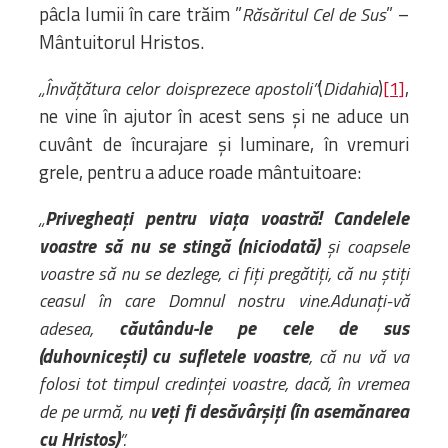
pâcla lumii în care trăim ”
” –
Răsăritul Cel de Sus
Mântuitorul Hristos.
(
)
,
„Învățătura celor doisprezece apostoli”
Didahia
[1]
ne vine în ajutor în acest sens și ne aduce un
cuvânt de încurajare și luminare, în vremuri
grele, pentru a aduce roade mântuitoare:
Privegheați pentru viața voastră!
Candelele
„
voastre să nu se stingă (niciodată)
și coapsele
voastre să nu se dezlege, ci fiți pregătiți, că nu știți
ceasul în care Domnul nostru vine.
Adunați-vă
căutându-le pe cele de sus
adesea,
(duhovnicești) cu sufletele voastre
, că nu vă va
folosi tot timpul credinței voastre, dacă, în vremea
veți fi desăvârșiți (în asemănarea
de pe urmă, nu
cu Hristos)
”.