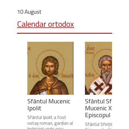
10 August
Calendar ortodox
Sfântul Mucenic
Sfântul Sfințit
Ipolit
Mucenic Xist,
Episcopul Rome
Sfântul Ipolit a fost
ostaș roman, gardian al
Sfântul Sfințit Muceni
închisorii unde erau