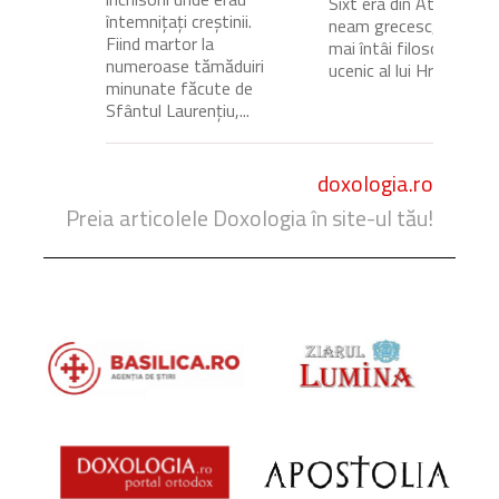
Sixt era din Atena, de
întemnițați creștinii.
neam grecesc, și a fos
Fiind martor la
mai întâi filosof, apoi
numeroase tămăduiri
ucenic al lui Hristos.
minunate făcute de
Sfântul Laurențiu,...
doxologia.ro
Preia articolele Doxologia în site-ul tău!