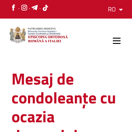
RO
HOME
Mesaj de
ISTORIC
condoleanţe cu
IERARH
ocazia
ORGANIZAREA
ORGANIZAREA
Structura