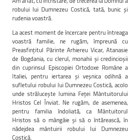
Am aflat, cu întristare, de trecerea la Domnul a
robului lui Dumnezeu Costică, tată, bunic și
rudenia voastră.
La acest moment de încercare pentru întreaga
voastră familie, ne rugăm, împreună cu
Preasfințitul Părinte Arhiereu Vicar, Atanasie
de Bogdania, cu clerul, monahii și credincioșii
din cuprinsul Episcopiei Ortodoxe Române a
Italiei, pentru iertarea și veșnica odihnă a
sufletului robului lui Dumnezeu Costică, acolo
unde strălucește lumina Feței Mântuitorului
Hristos Cel Înviat. Ne rugăm, de asemenea,
pentru familia îndoliată, ca Mântuitorul
Hristos să o mângâie și să o întărească, în
nădejdea mântuirii robului lui Dumnezeu
Costică.