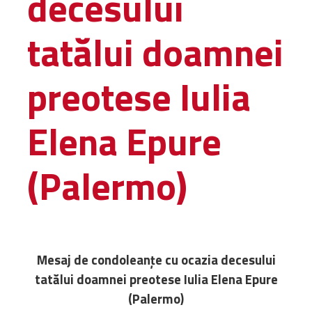
decesului
Administrativă
tatălui doamnei
Protopopiate
Mănăstiri,
biserici și
preotese Iulia
monumente
Diaconii
Elena Epure
Centre și
Asociații
Cimitire
(Palermo)
Parohii
RESURSE
RESURSE
Apostolia Italia
Mesaj de condoleanţe cu ocazia decesului
Comunicate de presă
tatălui doamnei preotese Iulia Elena Epure
Statutele și legile
(Palermo)
Scrisori pastorale