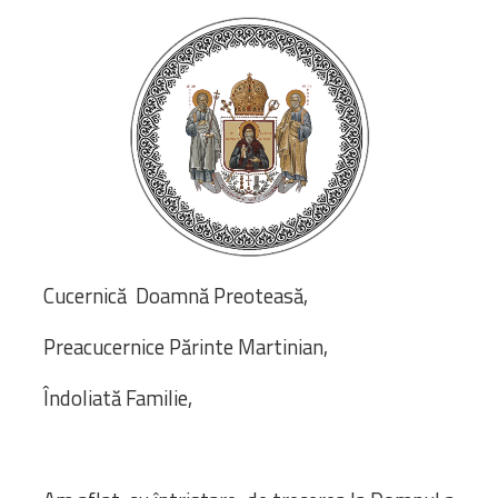
Bibliotecă
Resurse multimedia
Opinii ortodoxe
Din viața „familiei”
diecezei
CSDE
Cuvântul Episcopului
Lectura Lunii
Prezentarea
Parohiilor
Cucernică Doamnă Preoteasă,
Preacucernice Părinte Martinian,
CONTACT
Îndoliată Familie,