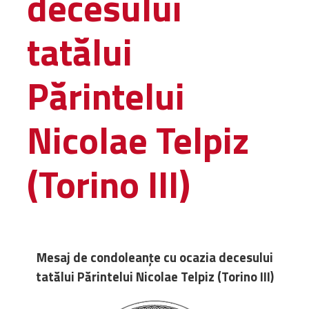
decesului
Administrativă
tatălui
Protopopiate
Mănăstiri,
biserici și
Părintelui
monumente
Diaconii
Nicolae Telpiz
Centre și
Asociații
Cimitire
(Torino III)
Parohii
RESURSE
RESURSE
Apostolia Italia
Mesaj de condoleanțe cu ocazia decesului
Comunicate de presă
tatălui Părintelui Nicolae Telpiz (Torino III)
Statutele și legile
Scrisori pastorale