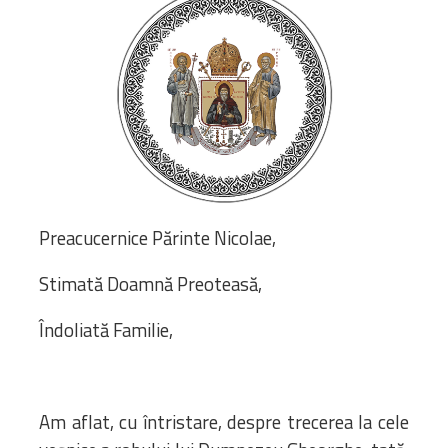
Bibliotecă
Resurse multimedia
Opinii ortodoxe
Din viața „familiei”
diecezei
CSDE
Cuvântul Episcopului
Lectura Lunii
Prezentarea
Preacucernice Părinte Nicolae,
Parohiilor
Stimată Doamnă Preoteasă,
Îndoliată Familie,
CONTACT
Am aflat, cu întristare, despre trecerea la cele