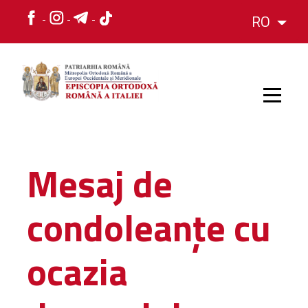
RO
HOME
Mesaj de
ISTORIC
condoleanțe cu
IERARH
ocazia
ORGANIZAREA
ORGANIZAREA
Structura