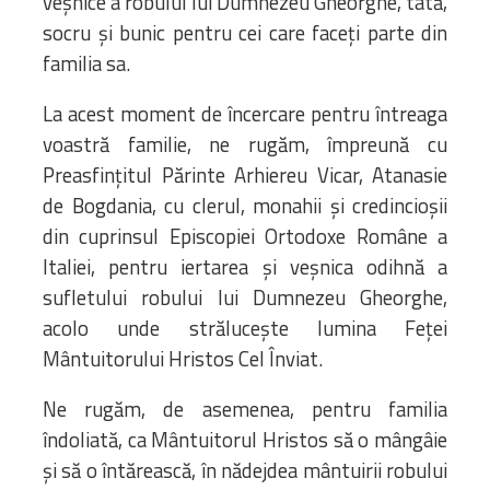
veșnice a robului lui Dumnezeu Gheorghe, tată,
socru și bunic pentru cei care faceți parte din
familia sa.
La acest moment de încercare pentru întreaga
voastră familie, ne rugăm, împreună cu
Preasfințitul Părinte Arhiereu Vicar, Atanasie
de Bogdania, cu clerul, monahii și credincioșii
din cuprinsul Episcopiei Ortodoxe Române a
Italiei, pentru iertarea și veșnica odihnă a
sufletului robului lui Dumnezeu Gheorghe,
acolo unde strălucește lumina Feței
Mântuitorului Hristos Cel Înviat.
Ne rugăm, de asemenea, pentru familia
îndoliată, ca Mântuitorul Hristos să o mângâie
și să o întărească, în nădejdea mântuirii robului