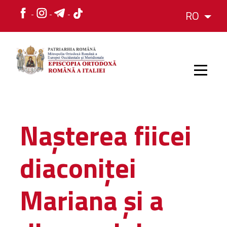
RO
HOME
Nașterea fiicei
ISTORIC
diaconiței
IERARH
Mariana și a
ORGANIZAREA
ORGANIZAREA
Structura