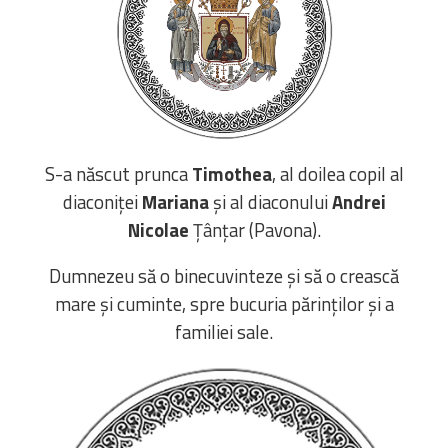
Bibliotecă
Resurse multimedia
Opinii ortodoxe
Din viața „familiei”
diecezei
CSDE
Cuvântul Episcopului
S-a născut prunca
Timothea
, al doilea copil al
Lectura Lunii
diaconiței
Mariana
și al diaconului
Andrei
Prezentarea
Nicolae
Țânțar (Pavona).
Parohiilor
Dumnezeu să o binecuvinteze și să o crească
mare și cuminte, spre bucuria părinților și a
CONTACT
familiei sale.