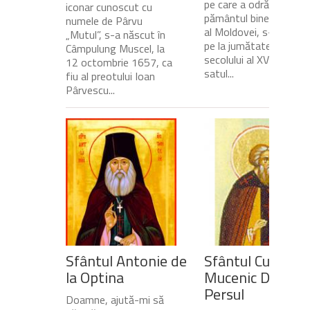
pe care a odrăslit-o
iconar cunoscut cu
pământul binecuvânta
numele de Pârvu
al Moldovei, s-a născu
„Mutul”, s-a născut în
pe la jumătatea
Câmpulung Muscel, la
secolului al XVII-lea, în
12 octombrie 1657, ca
satul...
fiu al preotului Ioan
Pârvescu...
Sfântul Antonie de
Sfântul Cuvios
la Optina
Mucenic Dometi
Persul
Doamne, ajută-mi să