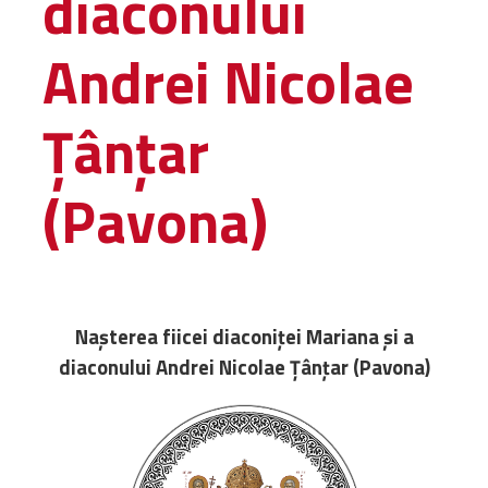
diaconului
Administrativă
Andrei Nicolae
Protopopiate
Mănăstiri,
biserici și
Țânțar
monumente
Diaconii
(Pavona)
Centre și
Asociații
Cimitire
Parohii
Nașterea fiicei diaconiței Mariana și a
RESURSE
diaconului Andrei Nicolae Țânțar (Pavona)
RESURSE
Apostolia Italia
Comunicate de presă
Statutele și legile
Scrisori pastorale