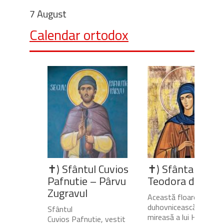
7 August
Calendar ortodox
✝) Sfântul Cuvios
✝) Sfânta Cuvio
Pafnutie – Pârvu
Teodora de la Si
Zugravul
Această floare
duhovnicească și
Sfântul
mireasă a lui Hristos,
Cuvios Pafnutie, vestit