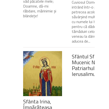
văd păcatele mele;
Cuviosul Dometie
Doamne, dă-mi
intrând într-o peșteră,
răbdare, mărinimie şi
petrecea acolo
blândeţe!
săvârșind multe minuni
cu numele lui Hristos,
pentru că dădea
tămăduiri celor ce
veneau la dânsul și îi
aducea de...
Sfântul Sfinţit
Mucenic Narcis,
Patriarhul
Ierusalimului
Sfânta Irina,
Împărăteasa