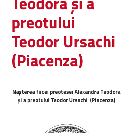
Teodora și a
Administrativă
preotului
Protopopiate
Mănăstiri,
biserici și
Teodor Ursachi
monumente
Diaconii
(Piacenza)
Centre și
Asociații
Cimitire
Parohii
Nașterea fiicei preotesei Alexandra Teodora
RESURSE
și a preotului Teodor Ursachi (Piacenza)
RESURSE
Apostolia Italia
Comunicate de presă
Statutele și legile
Scrisori pastorale