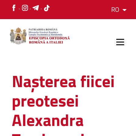
RO
HOME
Nașterea fiicei
ISTORIC
preotesei
IERARH
Alexandra
ORGANIZAREA
ORGANIZAREA
Structura