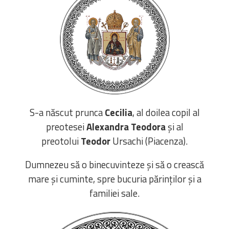
Bibliotecă
Resurse multimedia
Opinii ortodoxe
Din viața „familiei”
diecezei
CSDE
Cuvântul Episcopului
Lectura Lunii
S-a născut prunca
Cecilia
, al doilea copil al
Prezentarea
preotesei
Alexandra Teodora
și al
Parohiilor
preotolui
Teodor
Ursachi (Piacenza).
Dumnezeu să o binecuvinteze și să o crească
CONTACT
mare și cuminte, spre bucuria părinților și a
familiei sale.