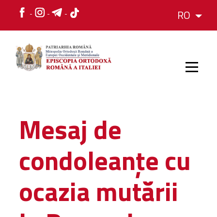
RO
HOME
Mesaj de
ISTORIC
condoleanțe cu
IERARH
ocazia mutării
ORGANIZAREA
ORGANIZAREA
Structura