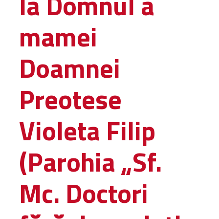
la Domnul a
Administrativă
mamei
Protopopiate
Mănăstiri,
biserici și
Doamnei
monumente
Diaconii
Preotese
Centre și
Asociații
Cimitire
Violeta Filip
Parohii
(Parohia „Sf.
RESURSE
RESURSE
Apostolia Italia
Mc. Doctori
Comunicate de presă
Statutele și legile
Scrisori pastorale