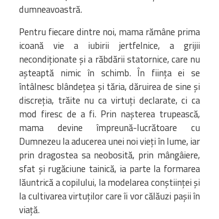
dumneavoastră.
Pentru fiecare dintre noi, mama rămâne prima
icoană vie a iubirii jertfelnice, a grijii
necondiționate și a răbdării statornice, care nu
așteaptă nimic în schimb. În ființa ei se
întâlnesc blândețea și tăria, dăruirea de sine și
discreția, trăite nu ca virtuți declarate, ci ca
mod firesc de a fi. Prin nașterea trupească,
mama devine împreună-lucrătoare cu
Dumnezeu la aducerea unei noi vieți în lume, iar
prin dragostea sa neobosită, prin mângâiere,
sfat și rugăciune tainică, ia parte la formarea
lăuntrică a copilului, la modelarea conștiinței și
la cultivarea virtuților care îi vor călăuzi pașii în
viață.