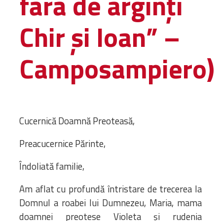
fără de arginți
Bibliotecă
Resurse multimedia
Chir și Ioan” –
Opinii ortodoxe
Din viața „familiei”
Camposampiero)
diecezei
CSDE
Cuvântul Episcopului
Lectura Lunii
Prezentarea
Cucernică Doamnă Preoteasă,
Parohiilor
Preacucernice Părinte,
CONTACT
Îndoliată familie,
Am aflat cu profundă întristare de trecerea la
Domnul a roabei lui Dumnezeu, Maria, mama
doamnei preotese Violeta și rudenia