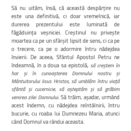
Să nu uităm, însă, că această despărțire nu
este una definitivă, ci doar vremelnică, iar
durerea prezentului este luminată de
făgăduința veșniciei. Creștinul nu privește
moartea ca pe un sfârșit lipsit de sens, ci ca pe
o trecere, ca pe o adormire întru nădejdea
învierii. De aceea, Sfântul Apostol Petru ne
îndeamnă, în a doua sa epistolă,
să cre
ștem în
har
și în cunoa
șterea Domnului nostru
și
Mântuitorului Iisus Hristos, să umblăm întru via
ță
sfântă
și cucernicie, să a
șteptăm
și să grăbim
. Să trăim, așadar, urmând
venirea zilei Domnului
acest îndemn, cu nădejdea reîntâlnirii, întru
bucurie, cu roaba lui Dumnezeu Maria, atunci
când Domnul va rândui aceasta.