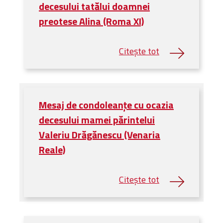
Bibliotecă
decesului tatălui doamnei
Resurse multimedia
preotese Alina (Roma XI)
Opinii ortodoxe
Din viața „familiei”
diecezei
CSDE
Cuvântul Episcopului
Lectura Lunii
Mesaj de condoleanțe cu ocazia
Prezentarea
decesului mamei părintelui
Parohiilor
Valeriu Drăgănescu (Venaria
Reale)
CONTACT