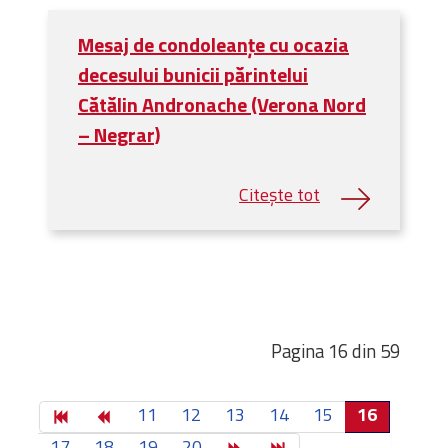
Mesaj de condoleanţe cu ocazia
decesului bunicii părintelui
Cătălin Andronache (Verona Nord
– Negrar)
Pagina 16 din 59
11
12
13
14
15
16
17
18
19
20