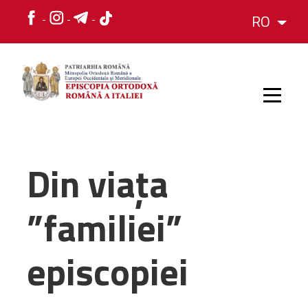
RO
HOME
Din viața
ISTORIC
”familiei”
IERARH
episcopiei
ORGANIZAREA
ORGANIZAREA
Structura