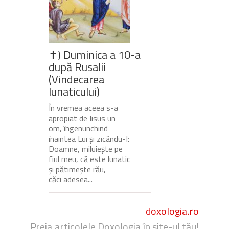
✝) Duminica a 10-a
după Rusalii
(Vindecarea
lunaticului)
În vremea aceea s-a
apropiat de Iisus un
om, îngenunchind
înaintea Lui și zicându-I:
Doamne, miluiește pe
fiul meu, că este lunatic
și pătimește rău,
căci adesea...
doxologia.ro
Preia articolele Doxologia în site-ul tău!