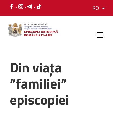
RO
HOME
Din viața
ISTORIC
”familiei”
IERARH
episcopiei
ORGANIZAREA
ORGANIZAREA
Structura