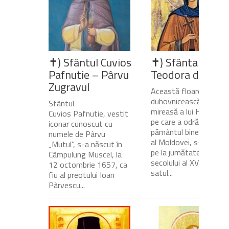
✝) Sfântul Cuvios
✝) Sfânta Cuvio
Pafnutie – Pârvu
Teodora de la Si
Zugravul
Această floare
duhovnicească și
Sfântul
mireasă a lui Hristos,
Cuvios Pafnutie, vestit
pe care a odrăslit-o
iconar cunoscut cu
pământul binecuvânta
numele de Pârvu
al Moldovei, s-a născu
„Mutul”, s-a născut în
pe la jumătatea
Câmpulung Muscel, la
secolului al XVII-lea, în
12 octombrie 1657, ca
satul...
fiu al preotului Ioan
Pârvescu...