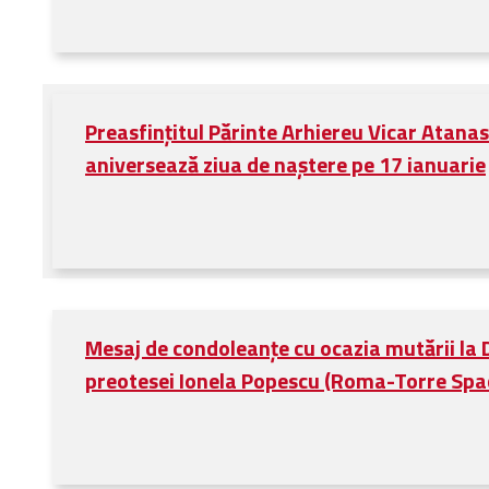
Bibliotecă
Resurse multimedia
Opinii ortodoxe
Din viața „familiei”
diecezei
Preasfințitul Părinte Arhiereu Vicar Atanas
CSDE
aniversează ziua de naștere pe 17 ianuarie
Cuvântul Episcopului
Lectura Lunii
Prezentarea
Parohiilor
Mesaj de condoleanțe cu ocazia mutării la 
CONTACT
preotesei Ionela Popescu (Roma-Torre Spa