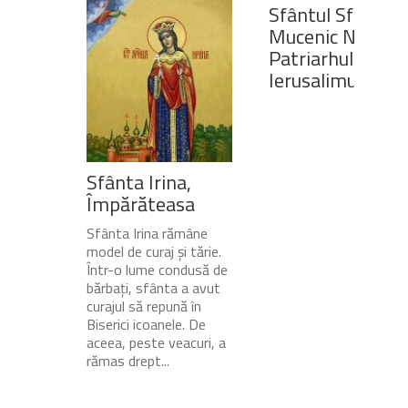
Sfântul Sfinţit
Mucenic Narcis,
Patriarhul
Ierusalimului
Sfânta Irina,
Împărăteasa
Sfânta Irina rămâne
model de curaj și tărie.
Într-o lume condusă de
bărbați, sfânta a avut
curajul să repună în
Biserici icoanele. De
aceea, peste veacuri, a
rămas drept...