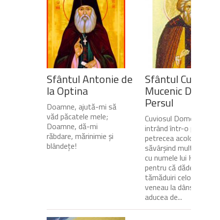
Sfântul Antonie de
Sfântul Cuvios
la Optina
Mucenic Dometi
Persul
Doamne, ajută-mi să
văd păcatele mele;
Cuviosul Dometie
Doamne, dă-mi
intrând într-o peșteră,
răbdare, mărinimie şi
petrecea acolo
blândeţe!
săvârșind multe minuni
cu numele lui Hristos,
pentru că dădea
tămăduiri celor ce
veneau la dânsul și îi
aducea de...