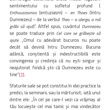
sentimentului cu sufletul profund (
(entuziasm) –
(întru
Enthousiasmos
en Thoes
Dumnezeu) – de la verbul
–
,
Theo
a alerga
a mă
)”. Altfel spus, cuvântul
grăbi să ajut
Dumnezeu
se poate traduce prin
Cel care se grăbește să
. „Omul cu adevărat bucuros nu poate
ajute
decât să devină întru Dumnezeu. Bucuria
adâncă, conștientă și indestructibilă este
convingerea și credința că nu ești singur și
neajutorat fiindcă știi că Dumnezeu este cu
tine”
.
[1]
Sfaturile sale se pot constitui în idei practice la
predici, la seminarii, sau la mărturisit; iată unul
dintre ele: „În cel pe care-l vezi ca vrăjmaș al
tău locuiește cel mai tainic și mai vindecător