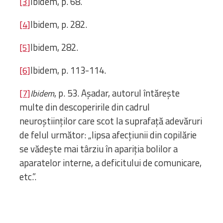
Ibidem, p. 68.
[3]
Ibidem, p. 282.
[4]
Ibidem, 282.
[5]
Ibidem, p. 113-114.
[6]
, p. 53. Așadar, autorul întărește
[7]
Ibidem
multe din descoperirile din cadrul
neuroștiinților care scot la suprafață adevăruri
de felul următor: „lipsa afecțiunii din copilărie
se vădește mai târziu în apariția bolilor a
aparatelor interne, a deficitului de comunicare,
etc.”.