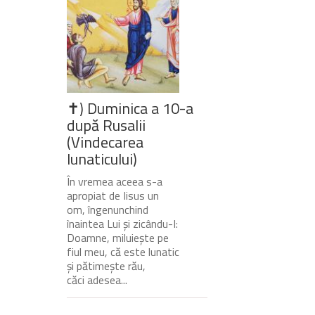
✝) Duminica a 10-a
după Rusalii
(Vindecarea
lunaticului)
În vremea aceea s-a
apropiat de Iisus un
om, îngenunchind
înaintea Lui și zicându-I:
Doamne, miluiește pe
fiul meu, că este lunatic
și pătimește rău,
căci adesea...