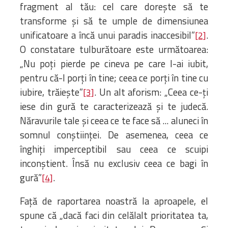
fragment al tău: cel care dorește să te
transforme și să te umple de dimensiunea
unificatoare a încă unui paradis inaccesibil”
.
[2]
O constatare tulburătoare este următoarea:
„Nu poți pierde pe cineva pe care l-ai iubit,
pentru că-l porți în tine; ceea ce porți în tine cu
iubire, trăiește”
. Un alt aforism: „Ceea ce-ți
[3]
iese din gură te caracterizează și te judecă.
Năravurile tale și ceea ce te face să ... aluneci în
somnul conștiinței. De asemenea, ceea ce
înghiți imperceptibil sau ceea ce scuipi
inconștient. Însă nu exclusiv ceea ce bagi în
gură”
.
[4]
Față de raportarea noastră la aproapele, el
spune că „dacă faci din celălalt prioritatea ta,