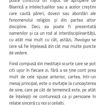
poate constitui un mijloc de apropiere de
Biserică a intelectualilor sau a acelor creștini
care caută păreri, dovezi sau abordări ale
fenomenului religios și din partea altor
discipline. Deci, ea poate fi prezentată
oamenilor și ca un rod al interdisciplinarității,
cu atât mai mult cu cât, astăzi,
se
Theologia
cere să fie înțeleasă din cât mai multe puncte
de vedere.
Fiind compusă din meditații scurte care se pot
citi ușor în fiecare zi, fără a se ține cont prea
mult de cele spuse anterior, cartea, într-un
mesaj principal, este o invitație la cunoașterea
de sine, care pe cât de temeinică este, pe atât
de înțelepți ne conturează ca și persoane în
relație sinceră cu noi și ceilalți.