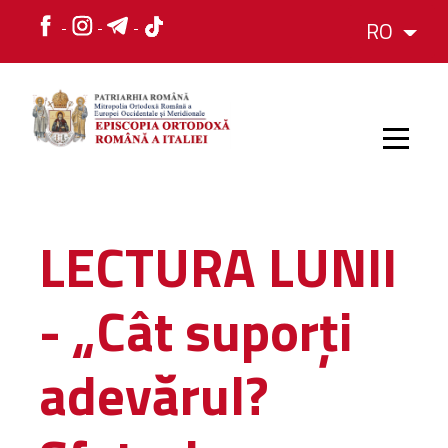
RO
HOME
LECTURA LUNII
ISTORIC
- „Cât suporți
IERARH
adevărul?
ORGANIZAREA
ORGANIZAREA
Structura