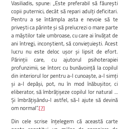
Vasiliadis, spune: „Este preferabil să făurești
copii puternici, decât să repari adulți deficitari.
Pentru a se întâmpla asta e nevoie să te
privești ca părinte și să prelucrezi o mare parte
a măștilor tale umbroase, cu care ai învățat de
ani întregi, inconștient, să conviețuiești. Acest
lucru nu este deloc ușor și lipsit de efort.
Părinții care, cu ajutorul psihoterapiei
profunzimii, se întorc cu bunăvoință la copilul
din interiorul lor pentru a-l cunoaște, a-l simți
și a-l depăși, pot, nu în mod înăbușitor, ci
eliberator, să îmbrățișeze copilul lor natural ...
Și îmbrățișându-l astfel, să-l ajute să devină
om normal”.
[7]
Din cele scrise înțelegem că această carte