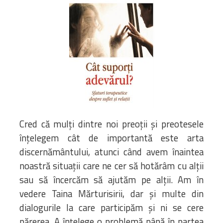
Bibliotecă
Resurse multimedia
Opinii ortodoxe
Din viața „familiei”
diecezei
CSDE
Cuvântul Episcopului
Lectura Lunii
Prezentarea
Cred că mulți dintre noi preoții și preotesele
Parohiilor
înțelegem cât de importantă este arta
discernământului, atunci când avem înaintea
CONTACT
noastră situații care ne cer să hotărâm cu alții
sau să încercăm să ajutăm pe alții. Am în
vedere Taina Mărturisirii, dar și multe din
dialogurile la care participăm și ni se cere
părerea. A înțelege o problemă până în partea