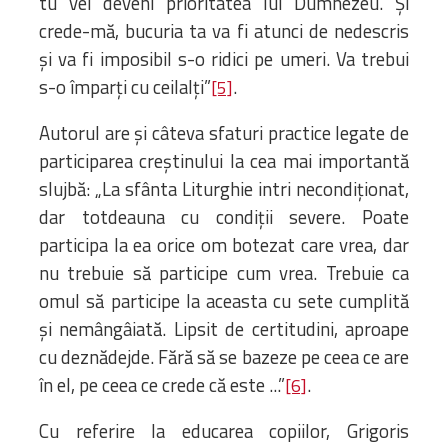
tu vei deveni prioritatea lui Dumnezeu. Și
crede-mă, bucuria ta va fi atunci de nedescris
și va fi imposibil s-o ridici pe umeri. Va trebui
s-o împarți cu ceilalți”
.
[5]
Autorul are și câteva sfaturi practice legate de
participarea creștinului la cea mai importantă
slujbă: „La sfânta Liturghie intri necondiționat,
dar totdeauna cu condiții severe. Poate
participa la ea orice om botezat care vrea, dar
nu trebuie să participe cum vrea. Trebuie ca
omul să participe la aceasta cu sete cumplită
și nemângâiată. Lipsit de certitudini, aproape
cu deznădejde. Fără să se bazeze pe ceea ce are
în el, pe ceea ce crede că este ...”
.
[6]
Cu referire la educarea copiilor, Grigoris