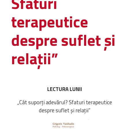
Sfaturi
Administrativă
terapeutice
Protopopiate
Mănăstiri,
biserici și
despre suflet și
monumente
Diaconii
relații”
Centre și
Asociații
Cimitire
Parohii
LECTURA LUNII
RESURSE
RESURSE
Apostolia Italia
„Cât suporți adevărul? Sfaturi terapeutice
Comunicate de presă
despre suflet și relații”
Statutele și legile
Scrisori pastorale