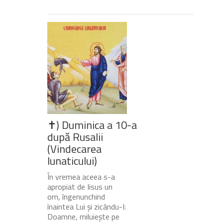
✝) Duminica a 10-a
după Rusalii
(Vindecarea
lunaticului)
În vremea aceea s-a
apropiat de Iisus un
om, îngenunchind
înaintea Lui și zicându-I:
Doamne, miluiește pe