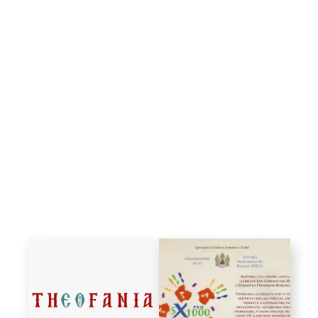
Bibliotecă
Resurse multimedia
Opinii ortodoxe
Din viața „familiei”
diecezei
CSDE
Cuvântul Episcopului
Lectura Lunii
Prezentarea
Parohiilor
CONTACT