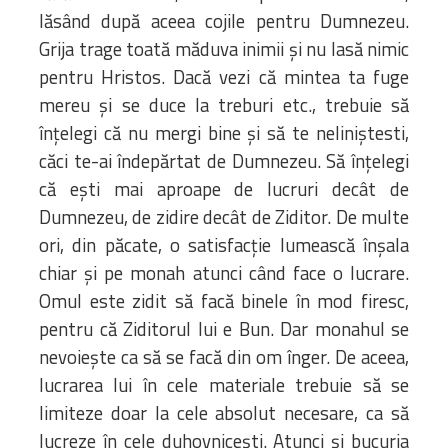
lăsând după aceea cojile pentru Dumnezeu.
Grija trage toată măduva inimii şi nu lasă nimic
pentru Hristos. Dacă vezi că mintea ta fuge
mereu şi se duce la treburi etc., trebuie să
înţelegi că nu mergi bine şi să te neliniştesti,
căci te-ai îndepărtat de Dumnezeu. Să înţelegi
că eşti mai aproape de lucruri decât de
Dumnezeu, de zidire decât de Ziditor. De multe
ori, din păcate, o satisfacţie lumească înşala
chiar şi pe monah atunci când face o lucrare.
Omul este zidit să facă binele în mod firesc,
pentru că Ziditorul lui e Bun. Dar monahul se
nevoieşte ca să se facă din om înger. De aceea,
lucrarea lui în cele materiale trebuie să se
limiteze doar la cele absolut necesare, ca să
lucreze în cele duhovniceşti. Atunci şi bucuria