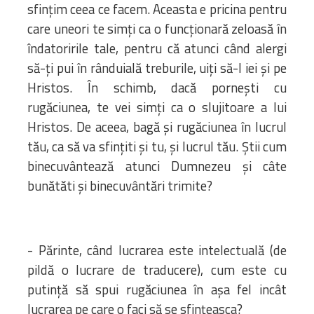
sfinţim ceea ce facem. Aceasta e pricina pentru
care uneori te simţi ca o funcţionară zeloasă în
îndatoririle tale, pentru că atunci când alergi
să-ţi pui în rânduială treburile, uiţi să-l iei şi pe
Hristos. În schimb, dacă porneşti cu
rugăciunea, te vei simţi ca o slujitoare a lui
Hristos. De aceea, bagă şi rugăciunea în lucrul
tău, ca să va sfinţiti şi tu, şi lucrul tău. Ştii cum
binecuvântează atunci Dumnezeu şi câte
bunătăti şi binecuvântări trimite?
- Părinte, când lucrarea este intelectuală (de
pildă o lucrare de traducere), cum este cu
putinţă să spui rugăciunea în aşa fel incât
lucrarea pe care o faci să se sfinţeasca?