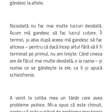
Bibliotecă
gândesc la altele.
Resurse multimedia
Opinii ortodoxe
Din viața „familiei”
Niciodată nu fac mai multe lucruri deodată.
diecezei
Acum mă gandesc să fac lucrul cutare. Îl
CSDE
termin, şi abia după aceea mă gandesc să fac
Cuvântul Episcopului
altceva – pentru că dacă încep altul fără să îl fi
Lectura Lunii
terminat pe primul, nu am linişte. Când cineva
Prezentarea
are de făcut mai multe deodată, o ia razna – şi
Parohiilor
numai ce se gândeşte la ele, ca îl şi apucă
schizofrenia.
CONTACT
A venit la coliba mea un tânăr care avea
probleme psihice. Mi-a spus că este chinuit,
pentru că este supărat de problema moştenirii