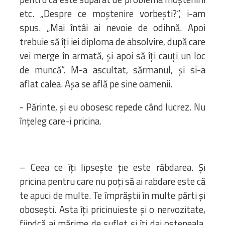
etc. „Despre ce moştenire vorbeşti?“, i-am
spus. „Mai întâi ai nevoie de odihnă. Apoi
trebuie să îţi iei diploma de absolvire, după care
vei merge în armată, şi apoi să îţi cauţi un loc
de muncă“. M-a ascultat, sărmanul, şi si-a
aflat calea. Aşa se află pe sine oamenii.
- Părinte, şi eu obosesc repede când lucrez. Nu
înţeleg care-i pricina.
– Ceea ce îţi lipseşte ţie este răbdarea. Şi
pricina pentru care nu poţi să ai rabdare este că
te apuci de multe. Te împrăştii în multe părti şi
oboseşti. Asta îţi pricinuieste şi o nervozitate,
fiindcă ai mărime de suflet şi îţi dai osteneala.