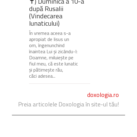
✝) Duminica a 10-a
după Rusalii
(Vindecarea
lunaticului)
În vremea aceea s-a
apropiat de Iisus un
om, îngenunchind
înaintea Lui și zicându-I:
Doamne, miluiește pe
fiul meu, că este lunatic
și pătimește rău,
căci adesea...
doxologia.ro
Preia articolele Doxologia în site-ul tău!