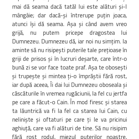
mai dă seama dacă tatăl lui este alături şi-l
mângâie; dar dacă-şi întrerupe puţin joaca,
atunci îşi dă seama. Aşa şi când avem vreo
grijă, nu putem pricepe dragostea lui
Dumnezeu. Dumnezeu dă, iar noi nu simţim. Ia
aminte să nu risipeşti puterile tale preţioase în
griji de prisos şi în lucruri deşarte, care într-o
bună zi se vor face toate praf. Aşa te oboseşti
şi trupeşte şi mintea ţi-o împrăştii fără rost,
iar după aceea, Îi dai lui Dumnezeu oboseala şi
căscăturile în vremea rugăciunii, la fel cu jertfa
pe care a făcut-o Cain. În mod firesc şi starea
ta lăuntrică va fi la fel ca starea lui Cain, cu
nelinişte şi oftaturi pe care ţi le va pricinui
aghiuţă, care va fi alături de tine. Să nu risipim
fără rost rodul, miezul puterilor noastre,