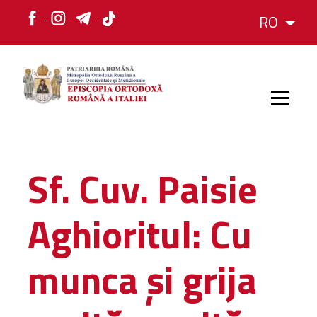
RO
HOME
Sf. Cuv. Paisie
ISTORIC
Aghioritul: Cu
IERARH
munca şi grija
ORGANIZAREA
ORGANIZAREA
Structura