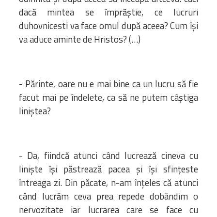
dacă mintea se împrăştie, ce lucruri
duhovnicesti va face omul după aceea? Cum îşi
va aduce aminte de Hristos? (…)
- Părinte, oare nu e mai bine ca un lucru să fie
facut mai pe îndelete, ca să ne putem câştiga
liniştea?
- Da, fiindcă atunci când lucrează cineva cu
linişte îşi păstrează pacea şi îşi sfinţeste
întreaga zi. Din păcate, n-am înţeles că atunci
când lucrăm ceva prea repede dobândim o
nervozitate iar lucrarea care se face cu