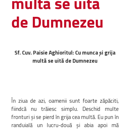
multă se uită
Administrativă
de Dumnezeu
Protopopiate
Mănăstiri,
biserici și
monumente
Diaconii
Sf. Cuv. Paisie Aghioritul: Cu munca şi grija
Centre și
multă se uită de Dumnezeu
Asociații
Cimitire
Parohii
RESURSE
RESURSE
În ziua de azi, oamenii sunt foarte zăpăciti,
Apostolia Italia
fiindcă nu trăiesc simplu. Deschid multe
Comunicate de presă
fronturi şi se pierd în grija cea multă. Eu pun în
Statutele și legile
randuială un lucru-două şi abia apoi mă
Scrisori pastorale