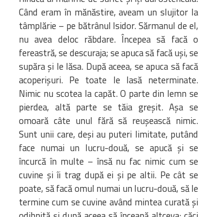
Când eram în mănăstire, aveam un slujitor la
tâmplărie – pe bătrânul Isidor. Sărmanul de el,
nu avea deloc răbdare. Începea să facă o
fereastră, se descuraja; se apuca să facă uşi, se
supăra şi le lăsa. După aceea, se apuca să facă
acoperişuri. Pe toate le lasă neterminate.
Nimic nu scotea la capăt. O parte din lemn se
pierdea, altă parte se tăia greşit. Aşa se
omoară câte unul fără să reuşească nimic.
Sunt unii care, deşi au puteri limitate, putând
face numai un lucru-două, se apucă şi se
încurcă în multe – însă nu fac nimic cum se
cuvine şi îi trag după ei şi pe altii. Pe cât se
poate, să facă omul numai un lucru-două, să le
termine cum se cuvine având mintea curată şi
odihnită şi după aceea să înceapă altceva: căci