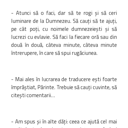
- Atunci să o faci, dar să te rogi şi să ceri
luminare de la Dumnezeu. Să cauţi să te ajuţi,
pe cât poţi, cu noimele dumnezeieşti şi să
lucrezi cu evlavie. Să faci la fiecare oră sau din
două în două, câteva minute, câteva minute
întrerupere, în care să spui rugăciunea.
- Mai ales în lucrarea de traducere eşti foarte
împrăştiat, Părinte. Trebuie să cauţi cuvinte, să
citeşti comentarii…
- Am spus şi în alte dăţi: ceea ce ajută cel mai