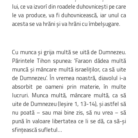
lui, ce va izvorî din roadele duhovniceşti pe care
le va produce, va fi duhovnicească, iar unul ca
acesta se va hrăni şi va hrăni cu îmbelşugare.
Cu munca şi grija multă se uită de Dumnezeu.
Părintele Tihon spunea: ‘Faraon dădea multă
muncă şi mâncare multă israeliţilor, ca să uite
de Dumnezeu‘. În vremea noastră, diavolul i-a
absorbit pe oameni prin materie, în multe
lucruri. Munca multă, mâncare multă, ca să
uite de Dumnezeu (Ieşire 1, 13-14), şi astfel să
nu poată – sau mai bine zis, să nu vrea – să
pună în valoare libertatea ce li se dă, ca să-şi
sfinţească sufletul…