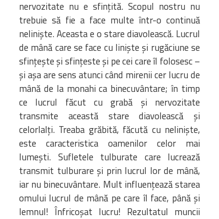
nervozitate nu e sfinţită. Scopul nostru nu
trebuie să fie a face multe într-o continuă
nelinişte. Aceasta e o stare diavolească. Lucrul
de mână care se face cu linişte şi rugăciune se
sfinţeşte şi sfinţeste şi pe cei care îl folosesc –
şi așa are sens atunci când mirenii cer lucru de
mână de la monahi ca binecuvântare; în timp
ce lucrul făcut cu grabă şi nervozitate
transmite această stare diavolească şi
celorlalţi. Treaba grăbită, făcută cu nelinişte,
este caracteristica oamenilor celor mai
lumeşti. Sufletele tulburate care lucrează
transmit tulburare şi prin lucrul lor de mână,
iar nu binecuvântare. Mult influenţează starea
omului lucrul de mână pe care îl face, până şi
lemnul! Înfricoşat lucru! Rezultatul muncii