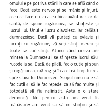
omului e pe potriva stării în care se află când o
face. Dacă este nervos şi se mânie şi înjură,
ceea ce face nu va avea binecuvântare; iar de
cântă, de spune rugăciunea, se sfinţeste şi
lucrul lui. Unul e lucru diavolesc, iar celălalt
dumnezeiesc. Dacă vă purtaţi cu evlavie şi
lucraţi cu rugăciune, vă veţi sfinţi mereu şi
toate se vor sfinţi. Atunci când cineva are
mintea la Dumnezeu i se sfinţeste lucrul său,
rucodelia sa. Dacă, de pildă, fac o cutie şi spun
şi rugăciunea, mă rog şi în acelasi timp lucrez
spre slava lui Dumnezeu. Scopul meu nu e să
fac cutii şi să le fac repede, ca să fac multe şi
totodată să fiu neliniştit. Asta e o stare
demonică. Nu pentru asta am venit în
mănăstire: am venit ca să ne sfinţim şi să