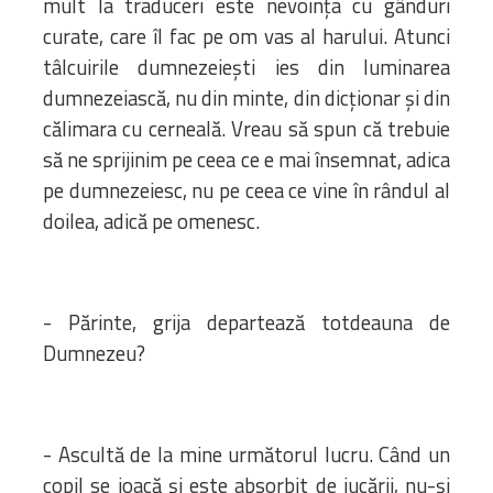
mult la traduceri este nevoinţa cu gânduri
curate, care îl fac pe om vas al harului. Atunci
tâlcuirile dumnezeieşti ies din luminarea
dumnezeiască, nu din minte, din dicţionar şi din
călimara cu cerneală. Vreau să spun că trebuie
să ne sprijinim pe ceea ce e mai însemnat, adica
pe dumnezeiesc, nu pe ceea ce vine în rândul al
doilea, adică pe omenesc.
- Părinte, grija departează totdeauna de
Dumnezeu?
- Ascultă de la mine următorul lucru. Când un
copil se joacă şi este absorbit de jucării, nu-şi