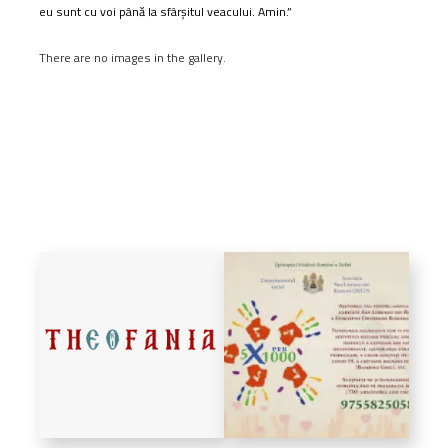
eu sunt cu voi până la sfârșitul veacului. Amin.”
There are no images in the gallery.