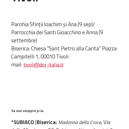
Administrativă
Protopopiate
Mănăstiri,
Parohia Sfinţii Ioachim şi Ana (9 sep)/
biserici și
Parrocchia dei Santi Gioacchino e Anna (9
monumente
settembre)
Diaconii
Biserica: Chiesa "Sant Pietro alla Carita" Piazza
Centre și
Campitelli 1, 00010 Tivoli
Asociații
mail:
tivoli@dor-italia.it
Cimitire
Parohii
RESURSE
RESURSE
Apostolia Italia
Comunicate de presă
Se mai slujește și la:
Statutele și legile
*SUBIACO
(
Biserica:
, Via
Madonna della Croce
Scrisori pastorale