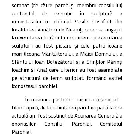
semnat (de către paroh şi membrii consiliului)
contractul de execuţie în sculptură a
iconostasului cu domnul Vasile Cosoflet din
localitatea Vânători de Neamţ, care s-a angajat
la executarea lucrării. Concomitent cu executarea
sculpturii au fost pictare şi cele patru icoane
mari (Icoana Mântuitorului, a Maicii Domnului, a
Sfântului Ioan Botezătorul si a Sfinților Părinți
Ioachim și Ana) care ulterior au fost asamblate
pe structură de lemn sculptat, formând astfel
iconostasul parohiei.
În misiunea pastoral - misionară şi social –
filantropică, de la înfiinţarea parohiei până la ora
actuală am fost susţinut de Adunarea Generală a
enoriaşilor, Consiliul Parohial, Comitetul
Parohial.