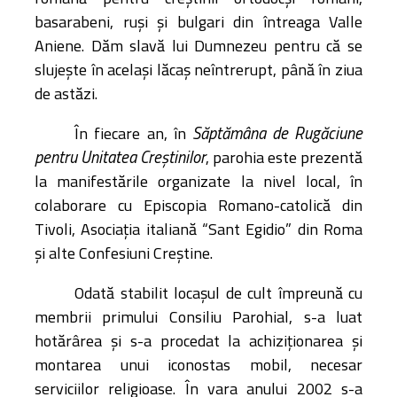
basarabeni, ruşi și bulgari din întreaga Valle
Aniene. Dăm slavă lui Dumnezeu pentru că se
slujeşte în acelaşi lăcaş neîntrerupt, până în ziua
de astăzi.
Săptămâna de Rugăciune
În fiecare an, în
pentru Unitatea Creştinilor
, parohia este prezentă
la manifestările organizate la nivel local, în
colaborare cu Episcopia Romano-catolică din
Tivoli, Asociaţia italiană “Sant Egidio” din Roma
şi alte Confesiuni Creştine.
Odată stabilit locaşul de cult împreună cu
membrii primului Consiliu Parohial, s-a luat
hotărârea şi s-a procedat la achiziţionarea şi
montarea unui iconostas mobil, necesar
serviciilor religioase. În vara anului 2002 s-a