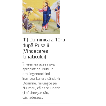
✝) Duminica a 10-a
după Rusalii
(Vindecarea
lunaticului)
În vremea aceea s-a
apropiat de Iisus un
om, îngenunchind
înaintea Lui și zicându-I:
Doamne, miluiește pe
fiul meu, că este lunatic
și pătimește rău,
căci adesea...