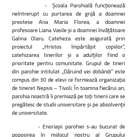
-
Școala Parohială funcționează
neîntrerupt cu purtarea de grijă a doamnei
preotese Ana Maria Florea, a doamnei
profesoare Liana Vasile și a doamnei învățătoare
Galina Olaru. Cateheza este asigurată prin
proiectul „Hristos împărtăşit copiilor”,
catehizarea tinerilor şi a adulţilor fiind o
prioritate pentru comunitate. Grupul de tineri
din parohie intitulat „Dăruind vei dobândi” este
compus din 30 de elevi ce formează organizația
de tineret Nepsis – Tivoli. În toamna fiecărui an,
parohia noastră îi premiază pe toți tinerii care se
pregătesc de studii universitare și pe absolvenții
de universitate.
- Enoriașii parohiei s-au bucurat de
poposirea în mijlocul nostru al Grupului