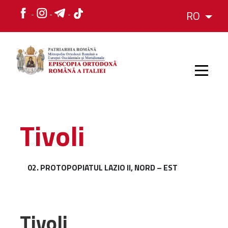
RO
HOME
Tivoli
ISTORIC
02. PROTOPOPIATUL LAZIO II, NORD – EST
IERARH
ORGANIZAREA
Tivoli
ORGANIZAREA
Structura