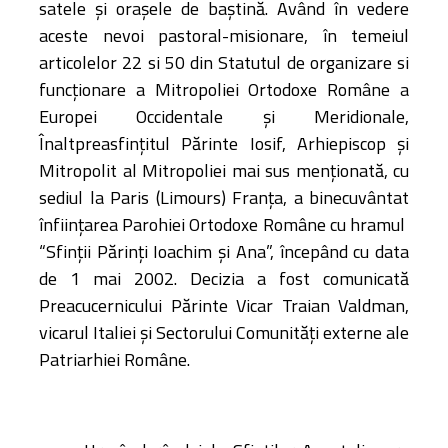
satele și orașele de baștină. Având în vedere
aceste nevoi pastoral-misionare, în temeiul
articolelor 22 si 50 din Statutul de organizare si
funcţionare a Mitropoliei Ortodoxe Române a
Europei Occidentale şi Meridionale,
Înaltpreasfințitul Părinte Iosif, Arhiepiscop şi
Mitropolit al Mitropoliei mai sus menţionată, cu
sediul la Paris (Limours) Franţa, a binecuvântat
înfiinţarea Parohiei Ortodoxe Române cu hramul
“Sfinţii Părinţi Ioachim şi Ana”, începând cu data
de 1 mai 2002. Decizia a fost comunicată
Preacucernicului Părinte Vicar Traian Valdman,
vicarul Italiei şi Sectorului Comunităţi externe ale
Patriarhiei Române.