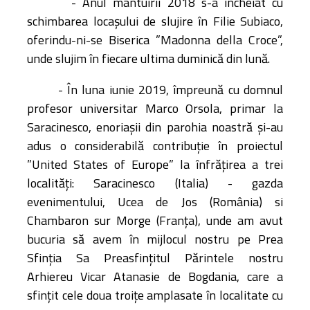
- Anul mântuirii 2018 s-a încheiat cu
schimbarea locașului de slujire în Filie Subiaco,
oferindu-ni-se Biserica ”Madonna della Croce”,
unde slujim în fiecare ultima duminică din lună.
- În luna iunie 2019, împreună cu domnul
profesor universitar Marco Orsola, primar la
Saracinesco, enoriașii din parohia noastră și-au
adus o considerabilă contribuție în proiectul
”United States of Europe” la înfrățirea a trei
localități: Saracinesco (Italia) - gazda
evenimentului,
Ucea de Jos (România) si
Chambaron sur Morge (Franța), unde am avut
bucuria să avem în mijlocul nostru pe Prea
Sfinția Sa Preasfințitul Părintele nostru
Arhiereu Vicar Atanasie de Bogdania, care a
sfințit cele doua troițe amplasate în localitate cu