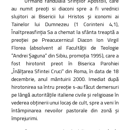
Urmând rânduiala Sfinţilor Apostoli, care
au numit preoţi si diaconi spre a fi vrednici
slujitori ai Bisericii lui Hristos şi iconomi ai
Tainelor lui Dumnezeu (1 Corinteni 4,1),
Înaltpreasfinţia Sa a chemat la sfânta treaptă a
preoţiei pe Preacucernicul Diacon Ion Virgil
Florea (absolvent al Facultății de Teologie
”Andrei Șaguna” din Sibiu, promoția 1995), care a
fost hirotonit preot în Biserica Parohiei
„Înălțarea Sfintei Cruci“ din Roma, în data de 18
decembrie, anul mântuirii 2000. Imediat după
hirotonirea sa întru preoție s-au făcut demersuri
pe lângă autorităţile italiene civile şi religioase în
vederea obţinerii unui locaş de cult, spre a veni în
întâmpinarea nevoilor pastorale din zonă și
împrejurimi.