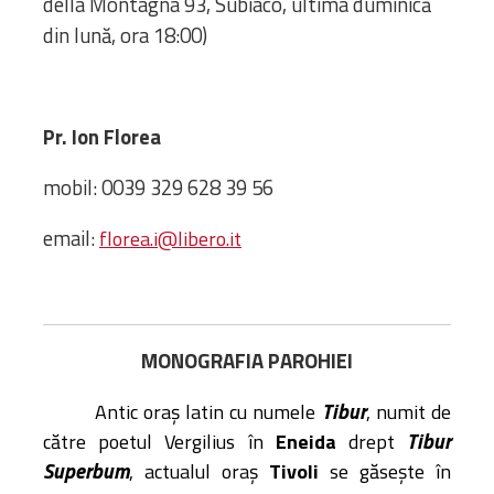
della Montagna 93, Subiaco, ultima duminică
Bibliotecă
din lună, ora 18:00)
Resurse multimedia
Opinii ortodoxe
Din viața „familiei”
diecezei
Pr. Ion Florea
CSDE
mobil: 0039 329 628 39 56
Cuvântul Episcopului
Lectura Lunii
email:
florea.i@libero.it
Prezentarea
Parohiilor
MONOGRAFIA PAROHIEI
CONTACT
Tibur
Antic oraș latin cu numele
, numit de
Tibur
către poetul Vergilius în
Eneida
drept
Superbum
, actualul oraș
Tivoli
se găsește în