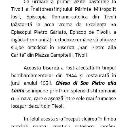
Ca urmare a primei vizite pastorale la
Tivoli a Înaltpreasfinţitului Părinte Mitropolit
Iosif, Episcopia Romano-catolica din Tivoli
(păstorită la acea vreme de Excelența Sa
Episcopul Pietro Garlato, Episcop de Tivoli), a
îngăduit comunităţii ortodoxe române să oficieze
slujbe ortodoxe în Biserica „San Pietro alla
Carita” din Piazza Campitelli, Tivoli.
Aceasta biserică a fost afectată în timpul
bombardamentelor din 1944 și restaurată în
Chiesa di San Pietro alla
jurul anului 1951.
Carita
se impune printr-un splendid stil romanic
cu 3 nave, care o așează între cele mai frumoase
locașuri de cult din Tivoli.
În felul acesta s-a început slujirea în limba
română pentru creştinii ortodocşi români,