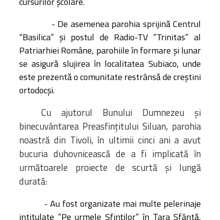
cursurilor şcolare.
- De asemenea parohia sprijină Centrul
“Basilica” şi postul de Radio-TV ”Trinitas” al
Patriarhiei Române, parohiile în formare şi lunar
se asigură slujirea în localitatea Subiaco, unde
este prezentă o comunitate restrânsă
de creştini
ortodocşi.
Cu ajutorul Bunului Dumnezeu și
binecuvântarea Preasfințitului Siluan, parohia
noastră din Tivoli, în ultimii cinci ani a avut
bucuria duhovnicească de a fi implicată în
următoarele proiecte de scurtă și lungă
durată:
- Au fost organizate mai multe pelerinaje
intitulate ”Pe urmele Sfinților” în Țara Sfântă,