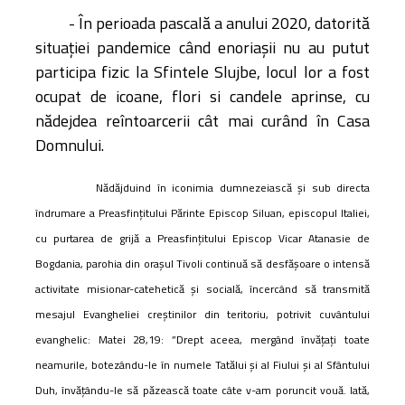
- În perioada pascală a anului 2020, datorită
situației pandemice când enoriașii nu au putut
participa fizic la Sfintele Slujbe, locul lor a fost
ocupat de icoane, flori si candele aprinse, cu
nădejdea reîntoarcerii cât mai curând în Casa
Domnului.
Nădăjduind în iconimia dumnezeiască și sub directa
îndrumare a Preasfinţitului Părinte Episcop Siluan, episcopul Italiei,
cu
purtarea de grijă a Preasfințitului Episcop Vicar Atanasie de
Bogdania, parohia din orașul Tivoli
continuă să desfășoare o intensă
activitate misionar-catehetică şi socială, încercând să transmită
mesajul Evangheliei creştinilor din teritoriu, potrivit cuvântului
evanghelic: Matei 28,19: ”Drept aceea, mergând învățați toate
neamurile, botezându-le în numele Tatălui și al Fiului și al Sfântului
Duh, învățându-le să păzească toate câte v-am poruncit vouă. Iată,