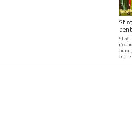
Sfin
pent
Sfinții
răbdau 
tiranu
fețele 