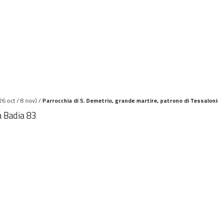
26 oct / 8 nov) /
Parrocchia di S. Demetrio, grande martire, patrono di Tessalon
a Badia 83