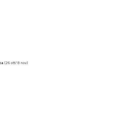
ica
(26 ott/ 8 nov)