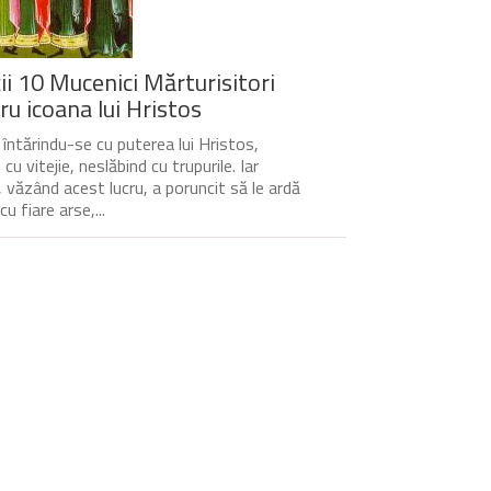
ții 10 Mucenici Mărturisitori
ru icoana lui Hristos
, întărindu-se cu puterea lui Hristos,
cu vitejie, neslăbind cu trupurile. Iar
l, văzând acest lucru, a poruncit să le ardă
cu fiare arse,...