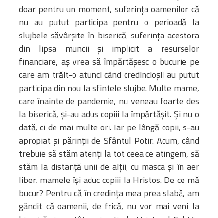
doar pentru un moment, suferința oamenilor că
nu au putut participa pentru o perioadă la
slujbele săvârșite în biserică, suferința acestora
din lipsa muncii și implicit a resurselor
financiare, aș vrea să împărtășesc o bucurie pe
care am trăit-o atunci când credincioșii au putut
participa din nou la sfintele slujbe. Multe mame,
care înainte de pandemie, nu veneau foarte des
la biserică, și-au adus copiii la împărtășit. Și nu o
dată, ci de mai multe ori. Iar pe lângă copii, s-au
apropiat și părinții de Sfântul Potir. Acum, când
trebuie să stăm atenți la tot ceea ce atingem, să
stăm la distanță unii de alții, cu masca și în aer
liber, mamele își aduc copiii la Hristos. De ce mă
bucur? Pentru că în credința mea prea slabă, am
gândit că oamenii, de frică, nu vor mai veni la