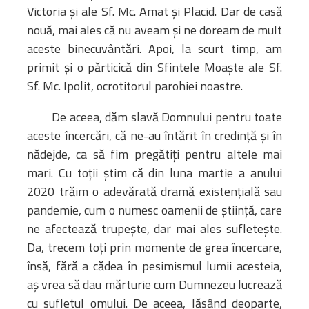
Victoria și ale Sf. Mc. Amat și Placid. Dar de casă
nouă, mai ales că nu aveam și ne doream de mult
aceste binecuvântări. Apoi, la scurt timp, am
primit și o părticică din Sfintele Moaște ale Sf.
Sf. Mc. Ipolit, ocrotitorul parohiei noastre.
De aceea, dăm slavă Domnului pentru toate
aceste încercări, că ne-au întărit în credință și în
nădejde, ca să fim pregătiți pentru altele mai
mari. Cu toții știm că din luna martie a anului
2020 trăim o adevărată dramă existențială sau
pandemie, cum o numesc oamenii de știință, care
ne afectează trupește, dar mai ales sufletește.
Da, trecem toți prin momente de grea încercare,
însă, fără a cădea în pesimismul lumii acesteia,
aș vrea să dau mărturie cum Dumnezeu lucrează
cu sufletul omului. De aceea, lăsând deoparte,