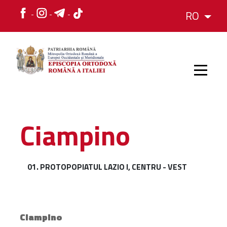
RO
HOME
Ciampino
ISTORIC
01. PROTOPOPIATUL LAZIO I, CENTRU - VEST
IERARH
ORGANIZAREA
Ciampino
ORGANIZAREA
Structura