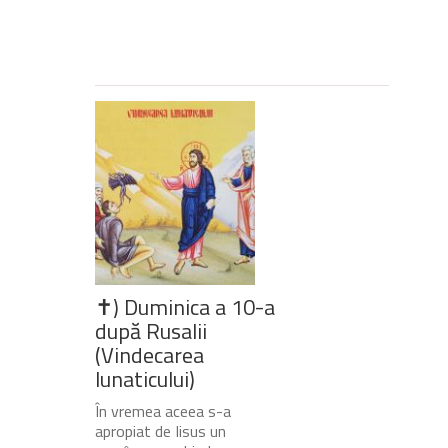
✝) Duminica a 10-a
după Rusalii
(Vindecarea
lunaticului)
În vremea aceea s-a
apropiat de Iisus un