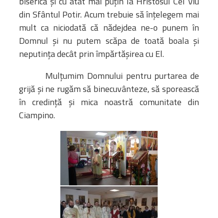
biserică și cu atât mai puțin la Hristosul Cel Viu
din Sfântul Potir. Acum trebuie să înțelegem mai
mult ca niciodată că nădejdea ne-o punem în
Domnul și nu putem scăpa de toată boala și
neputința decât prin împărtășirea cu El.
Mulţumim Domnului pentru purtarea de
grijă şi ne rugăm să binecuvânteze, să sporească
în credinţă şi mica noastră comunitate din
Ciampino.