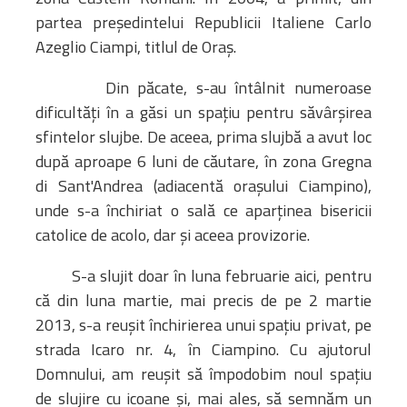
partea președintelui Republicii Italiene Carlo
Azeglio Ciampi, titlul de Oraș.
Din păcate, s-au întâlnit numeroase
dificultăţi în a găsi un spaţiu pentru săvârşirea
sfintelor slujbe. De aceea, prima slujbă a avut loc
după aproape 6 luni de căutare, în zona Gregna
di Sant'Andrea (adiacentă oraşului Ciampino),
unde s-a închiriat o sală ce aparținea bisericii
catolice de acolo, dar şi aceea provizorie.
S-a slujit doar în luna februarie aici, pentru
că din luna martie, mai precis de pe 2 martie
2013, s-a reușit închirierea unui spațiu privat, pe
strada Icaro nr. 4, în Ciampino. Cu ajutorul
Domnului, am reușit să împodobim noul spațiu
de slujire cu icoane și, mai ales, să semnăm un