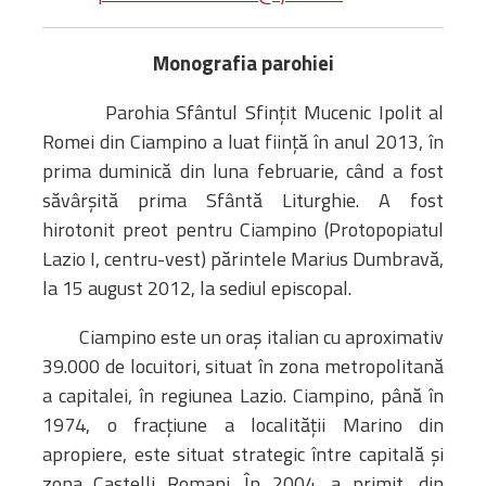
Bibliotecă
Resurse multimedia
Monografia parohiei
Opinii ortodoxe
Din viața „familiei”
P
arohia Sfântul Sfinţit Mucenic Ipolit al
diecezei
Romei din Ciampino a luat ființă în anul 2013, în
CSDE
prima duminică din luna februarie, când a fost
Cuvântul Episcopului
săvârșită prima Sfântă Liturghie. A fost
Lectura Lunii
hirotonit preot pentru Ciampino (Protopopiatul
Prezentarea
Lazio I, centru-vest) părintele Marius Dumbravă,
Parohiilor
la 15 august 2012, la sediul episcopal.
Ciampino este un oraș italian cu aproximativ
CONTACT
39.000 de locuitori, situat în zona metropolitană
a capitalei, în regiunea Lazio. Ciampino, până în
1974, o fracțiune a localității Marino din
apropiere, este situat strategic între capitală și
zona Castelli Romani. În 2004, a primit, din