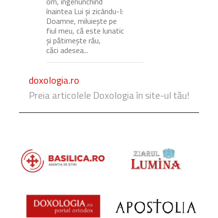
om, îngenunchind
înaintea Lui și zicându-I:
Doamne, miluiește pe
fiul meu, că este lunatic
și pătimește rău,
căci adesea...
doxologia.ro
Preia articolele Doxologia în site-ul tău!