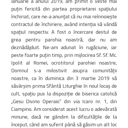
ianuarie a anului 2019, am primit o veste mai
puțin fericită din partea proprietarei spațiului
închiriat, care ne-a anunțat că nu mai reînnoiește
contractul de închiriere, având intenția să vândă
spațiul respectiv. A fost o încercare destul de
grea pentru parohia noastră, dar nu am
deznădăjduit. Ne-am adunat în rugăciune, iar
peste foarte puțin timp, prin mijlocirea Sf. Sf. Mc.
Ipolit al Romei, ocrotitorul parohiei noastre,
Domnul s-a milostivit asupra comunității
noastre, ca în duminica din 3 martie 2019
să
săvârșim prima Sfântă Liturghie în noul locaș de
cult, spațiu pus la dispoziție de biserica catolică
„Gesu Divino Operaio” din via Icaro nr. 1, din
Ciampino. Am considerat acest lucru o adevărată
minune, dacă ne gândim la dificultățile de la
început, când am suferit până să găsim un alt loc