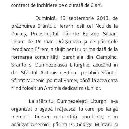
contract de închiriere pe o durată de 6 ani.
Duminică, 15 septembrie 2013, de
prăznuirea Sfântului Ierarh Iosif cel Nou de la
Partoș, Preasfințitul Părinte Episcop Siluan,
însoțit de Pr. Ioan Drăgănicea și de părintele
ierodiacon Efrem, a slujit pentru prima dată de la
formarea comunității parohiale din Ciampino,
Sfânta și Dumnezeiasca Liturghie, aducând în
dar Sfântul Antimis destinat parohiei Sfântul
Sfințit Mucenic Ipolit al Romei, până la acea dată
fiind folosit un Antimis dedicat misiunilor.
La sfârșitul Dumnezeieștii Liturghii s-a
organizat o agapă frățească, la care, pe lângă
membrii tinerei comunități parohiale, s-au
adăugat cucernicii părinți Pr. George Militaru și