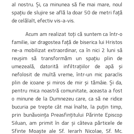
al nostru. Și, ca minunea să fie mai mare, noul
spațiu de slujire se află la doar 50 de metri față
de celălalt, efectiv vis-a-vis.
Acum am realizat toți că suntem ca într-o
familie, iar dragostea față de biserica lui Hristos
ne-a mobilizat extraordinar, ca în nici 2 luni să
reușim să transformăm un spațiu plin de
umezeală, datorită infiltrațiilor de apă și
nefolosit de multă vreme, într-un mic paraclis
plin de icoane și miros de mir și tămâie. Și da,
pentru mica noastră comunitate, aceasta a fost
o minune de la Dumnezeu care, ca să ne ridice
bucuria pe trepte cât mai înalte, la puțin timp,
prin bunăvoința Preasfințitului Părinte Episcop
Siluan, am primit în dar și câteva părticele de
Sfinte Moaște ale Sf. Ierarh Nicolae, Sf. Mc.