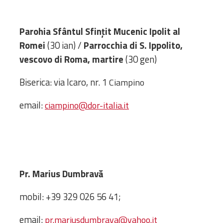
Administrativă
Protopopiate
Parohia Sfântul Sfințit Mucenic Ipolit al
Mănăstiri,
Romei
(30 ian) /
Parrocchia di S. Ippolito,
biserici și
vescovo di Roma, martire
(30 gen)
monumente
Diaconii
Biserica: via Icaro, nr. 1
Ciampino
Centre și
Asociații
email:
ciampino@dor-italia.it
Cimitire
Parohii
RESURSE
RESURSE
Pr. Marius Dumbravă
Apostolia Italia
Comunicate de presă
mobil: +39 329 026 56 41;
Statutele și legile
Scrisori pastorale
email:
pr.mariusdumbrava@yahoo.it