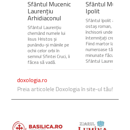
Sfântul Mucenic
Sfântul Mucenic
Laurențiu
Ipolit
Arhidiaconul
Sfântul Ipolit a fost
ostaș roman, gardian a
Sfântul Laurențiu
închisorii unde erau
chemând numele lui
întemnițați creștinii.
Iisus Hristos și
Fiind martor la
punându-și mâinile pe
numeroase tămăduiri
ochii celor orbi în
minunate făcute de
semnul Sfintei Cruci, îi
Sfântul Laurențiu,...
făcea să vadă.
doxologia.ro
Preia articolele Doxologia în site-ul tău!