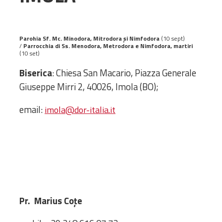
Administrativă
Protopopiate
Mănăstiri,
Parohia Sf. Mc. Minodora, Mitrodora și Nimfodora
(10 sept)
/
Parrocchia di Ss. Menodora, Metrodora e Nimfodora, martiri
biserici și
(10 set)
monumente
Biserica
: Chiesa San Macario, Piazza Generale
Diaconii
Giuseppe Mirri 2, 40026, Imola (BO);
Centre și
Asociații
email:
imola@dor-italia.it
Cimitire
Parohii
RESURSE
RESURSE
Apostolia Italia
Comunicate de presă
Statutele și legile
Pr. Marius Coțe
Scrisori pastorale