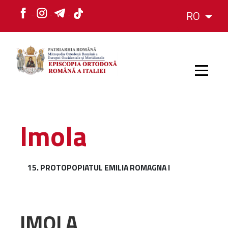
RO
HOME
Imola
ISTORIC
15. PROTOPOPIATUL EMILIA ROMAGNA I
IERARH
ORGANIZAREA
IMOLA
ORGANIZAREA
Structura