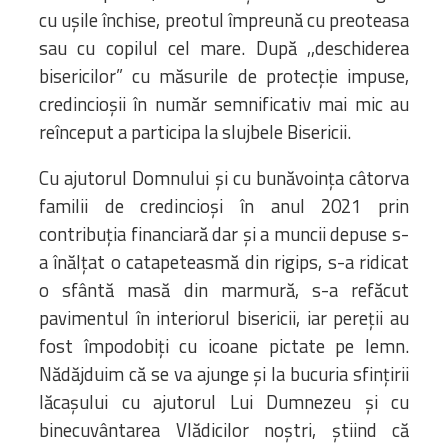
cu ușile închise, preotul împreună cu preoteasa
sau cu copilul cel mare. După ,,deschiderea
bisericilor” cu măsurile de protecție impuse,
credincioșii în număr semnificativ mai mic au
reînceput a participa la slujbele Bisericii.
Cu ajutorul Domnului și cu bunăvoința câtorva
familii de credincioși în anul 2021 prin
contribuția financiară dar și a muncii depuse s-
a înălțat o catapeteasmă din rigips, s-a ridicat
o sfântă masă din marmură, s-a refăcut
pavimentul în interiorul bisericii, iar pereții au
fost împodobiți cu icoane pictate pe lemn.
Nădăjduim că se va ajunge și la bucuria sfințirii
lăcașului cu ajutorul Lui Dumnezeu și cu
binecuvântarea Vlădicilor noștri, știind că