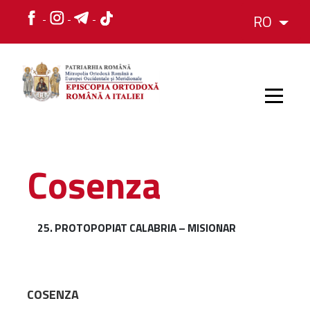
RO
HOME
Cosenza
ISTORIC
25. PROTOPOPIAT CALABRIA – MISIONAR
IERARH
ORGANIZAREA
COSENZA
ORGANIZAREA
Structura