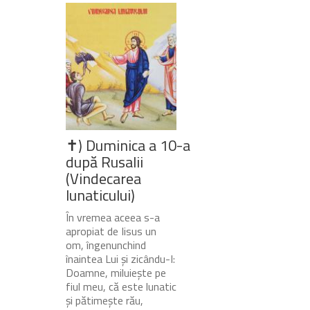
✝) Duminica a 10-a
după Rusalii
(Vindecarea
lunaticului)
În vremea aceea s-a
apropiat de Iisus un
om, îngenunchind
înaintea Lui și zicându-I:
Doamne, miluiește pe
fiul meu, că este lunatic
și pătimește rău,