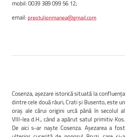
Bibliotecă
mobil: 0039 389 099 56 12;
Resurse multimedia
email:
preotulionmanea@gmail.com
Opinii ortodoxe
Din viața „familiei”
diecezei
CSDE
Cuvântul Episcopului
Lectura Lunii
Prezentarea
Parohiilor
Cosenza, așezare istorică situată la confluența
CONTACT
dintre cele două râuri, Crati și Busento, este un
oraș ale cărui origini urcă până în secolul al
VIII-lea d.H., când a apărut satul primitiv Kos.
De aici s-ar naște Cosenza. Așezarea a fost
ulterior cucerită de poporul Bruzi, care și-a