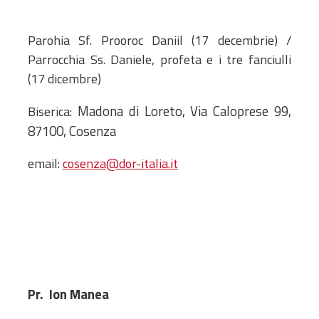
Administrativă
Protopopiate
Parohia Sf. Prooroc Daniil (17 decembrie) /
Mănăstiri,
Parrocchia Ss. Daniele, profeta e i tre fanciulli
biserici și
(17 dicembre)
monumente
Madona di Loreto, Via Caloprese 99,
Diaconii
Biserica:
Centre și
87100, Cosenza
Asociații
email:
cosenza@dor-italia.it
Cimitire
Parohii
RESURSE
RESURSE
Apostolia Italia
Comunicate de presă
Statutele și legile
Pr. Ion Manea
Scrisori pastorale