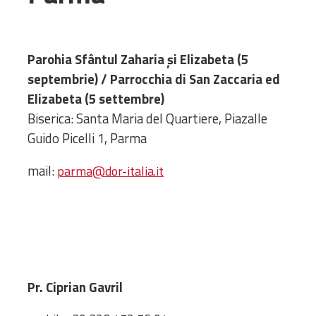
Administrativă
Protopopiate
Mănăstiri,
Parohia Sfântul Zaharia și Elizabeta (5
biserici și
septembrie) / Parrocchia di San Zaccaria ed
monumente
Elizabeta (5 settembre)
Diaconii
Biserica: Santa Maria del Quartiere, Piazalle
Centre și
Guido Picelli 1, Parma
Asociații
Cimitire
mail:
parma@dor-italia.it
Parohii
RESURSE
RESURSE
Apostolia Italia
Comunicate de presă
Statutele și legile
Pr. Ciprian Gavril
Scrisori pastorale