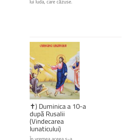
lui Iuda, care căzuse.
✝) Duminica a 10-a
după Rusalii
(Vindecarea
lunaticului)
În vremea aceea s-a