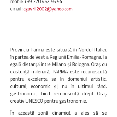
mobil: +39 320 452 56 94
Bibliotecă
email:
cgavril2002@yahoo.com
Resurse multimedia
Opinii ortodoxe
Din viața „familiei”
diecezei
CSDE
Cuvântul Episcopului
Provincia Parma este situată în Nordul Italiei,
Lectura Lunii
în partea de Vest a Regiunii Emilia-Romagna, la
Prezentarea
egală distanță între Milano și Bologna. Oraș cu
Parohiilor
existență milenară, PARMA este recunoscută
pentru excelența sa în domeniul artistic,
cultural, economic și, nu în ultimul rând,
CONTACT
gastronomic, fiind recunoscută drept Oraș
creativ UNESCO pentru gastronomie.
În această zonă dinamică a ales să se