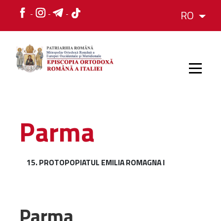
RO
HOME
Parma
ISTORIC
15. PROTOPOPIATUL EMILIA ROMAGNA I
IERARH
ORGANIZAREA
Parma
ORGANIZAREA
Structura