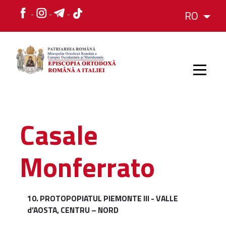
RO
HOME
Casale
ISTORIC
Monferrato
IERARH
10. PROTOPOPIATUL PIEMONTE III - VALLE
ORGANIZAREA
d’AOSTA, CENTRU – NORD
ORGANIZAREA
Structura