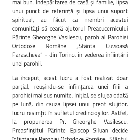
mai bun. Îndepărtarea de casă și familie, lipsa
unui punct de referință și lipsa unui suport
spiritual, au făcut ca membri acestei
comunități să ceară ajutorul Preacucernicului
Părinte Gheorghe Vasilescu, paroh al Parohiei
Ortodoxe Române „Sfânta Cuvioasă
Parascheva” - din Torino, în vederea înființării
unei parohii.
La început, acest lucru a fost realizat doar
parțial, reușindu-se înființarea unei filii a
parohiei mai sus numite. Inițial, se slujea odată
pe lună, din cauza lipsei unui preot slujitor,
lucru resimțit în sufletul credincioșilor. Astfel,
la propunerea Pr. Gheorghe Vasilescu,
Preasfințitul Părinte Episcop Siluan decide
înființarea Parohiei Ortodoxe Române „Sfântul