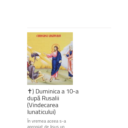
✝) Duminica a 10-a
după Rusalii
(Vindecarea
lunaticului)
În vremea aceea s-a
apropiat de Iisus un