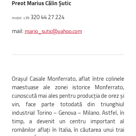
Bibliotecă
Preot Marius Călin Șutic
Resurse multimedia
320 44 27 224
mobil: +39
Opinii ortodoxe
Din viața „familiei”
mail:
mario_sutic@yahoo.com
diecezei
CSDE
Cuvântul Episcopului
Lectura Lunii
Prezentarea
Parohiilor
Orașul Casale Monferrato, aflat între colinele
maestuase ale zonei istorice Monferrato,
cunoscută mai ales pentru producția de orez și
CONTACT
vin, face parte totodată din triunghiul
industrial Torino – Genova – Milano. Astfel, în
timp, a devenit un centru important al
românilor aflați în Italia, în căutarea unui trai