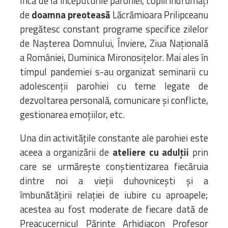
Încă de la începuturile parohiei, copiii îndrumaţi
de
doamna preoteasă
Lăcrămioara Prilipceanu
pregătesc constant programe specifice zilelor
de Nașterea Domnului, Înviere, Ziua Naţională
a României, Duminica Mironosițelor. Mai ales în
timpul pandemiei s-au organizat seminarii cu
adolescenții parohiei cu teme legate de
dezvoltarea personală, comunicare și conflicte,
gestionarea emoțiilor, etc.
Una din activitățile constante ale parohiei este
aceea a organizării de
ateliere cu adulții
prin
care se urmărește conștientizarea fiecăruia
dintre noi a vieții duhovnicești și a
îmbunătățirii relației de iubire cu aproapele;
acestea au fost moderate de fiecare dată de
Preacucernicul Părinte Arhidiacon Profesor