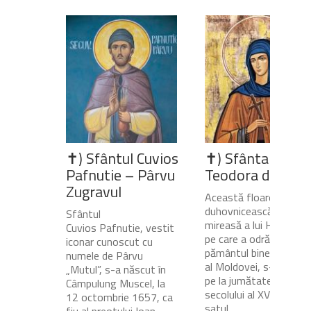
✝) Sfântul Cuvios
✝) Sfânta Cuvio
Pafnutie – Pârvu
Teodora de la Si
Zugravul
Această floare
duhovnicească și
Sfântul
mireasă a lui Hristos,
Cuvios Pafnutie, vestit
pe care a odrăslit-o
iconar cunoscut cu
pământul binecuvânta
numele de Pârvu
al Moldovei, s-a născu
„Mutul”, s-a născut în
pe la jumătatea
Câmpulung Muscel, la
secolului al XVII-lea, în
12 octombrie 1657, ca
satul...
fiu al preotului Ioan