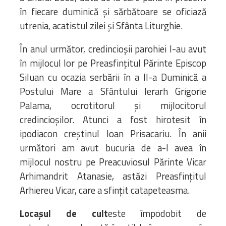
în fiecare duminică și sărbătoare se oficiază
utrenia, acatistul zilei și Sfânta Liturghie.
În anul următor, credincioșii parohiei l-au avut
în mijlocul lor pe Preasfinţitul Părinte Episcop
Siluan cu ocazia serbării în a II-a Duminică a
Postului Mare a Sfântului Ierarh Grigorie
Palama, ocrotitorul și mijlocitorul
credincioșilor. Atunci a fost hirotesit în
ipodiacon creștinul Ioan Prisacariu. În anii
următori am avut bucuria de a-l avea în
mijlocul nostru pe Preacuviosul Părinte Vicar
Arhimandrit Atanasie, astăzi Preasfințitul
Arhiereu Vicar, care a sfințit catapeteasma.
Locașul de cult
este împodobit de