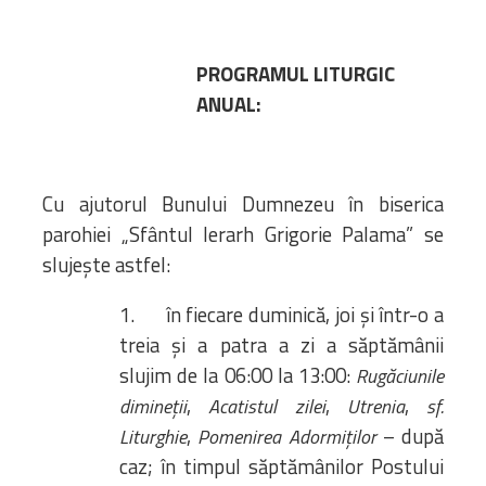
PROGRAMUL LITURGIC
ANUAL:
Cu ajutorul Bunului Dumnezeu în biserica
parohiei „Sfântul Ierarh Grigorie Palama” se
slujește astfel:
1. în fiecare duminică, joi și într-o a
treia și a patra a zi a săptămânii
slujim de la 06:00 la 13:00:
Rugăciunile
,
,
,
dimineții
Acatistul zilei
Utrenia
sf.
,
– după
Liturghie
Pomenirea Adormiților
caz; în timpul săptămânilor Postului