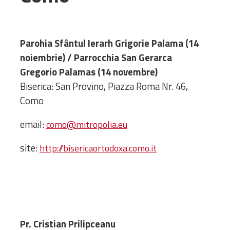
Administrativă
Protopopiate
Mănăstiri,
Parohia Sfântul Ierarh Grigorie Palama (14
biserici și
noiembrie) / Parrocchia San Gerarca
monumente
Gregorio Palamas (14 novembre)
Diaconii
Biserica: San Provino, Piazza Roma Nr. 46,
Centre și
Como
Asociații
Cimitire
email:
como@mitropolia.eu
Parohii
site:
http://bisericaortodoxa.como.it
RESURSE
RESURSE
Apostolia Italia
Comunicate de presă
Statutele și legile
Scrisori pastorale
Pr. Cristian Prilipceanu