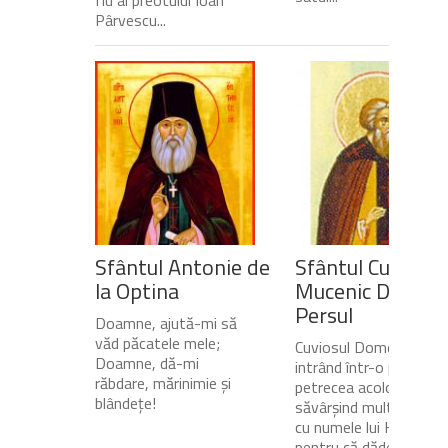
Pârvescu...
Sfântul Antonie de
Sfântul Cuvios
la Optina
Mucenic Dometi
Persul
Doamne, ajută-mi să
văd păcatele mele;
Cuviosul Dometie
Doamne, dă-mi
intrând într-o peșteră,
răbdare, mărinimie şi
petrecea acolo
blândeţe!
săvârșind multe minuni
cu numele lui Hristos,
pentru că dădea