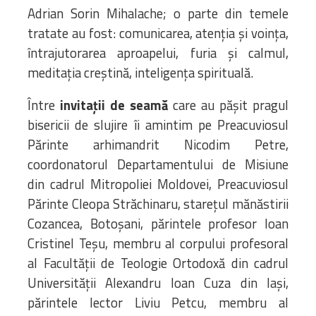
Adrian Sorin Mihalache; o parte din temele
tratate au fost: comunicarea, atenția și voința,
întrajutorarea aproapelui, furia și calmul,
meditația creștină, inteligența spirituală.
Între
invitații de seamă
care au pășit pragul
bisericii de slujire îi amintim pe Preacuviosul
Părinte arhimandrit Nicodim Petre,
coordonatorul Departamentului de Misiune
din cadrul Mitropoliei Moldovei, Preacuviosul
Părinte Cleopa Străchinaru, starețul mănăstirii
Cozancea, Botoșani, părintele profesor Ioan
Cristinel Teșu, membru al corpului profesoral
al Facultății de Teologie Ortodoxă din cadrul
Universității Alexandru Ioan Cuza din Iași,
părintele lector Liviu Petcu, membru al