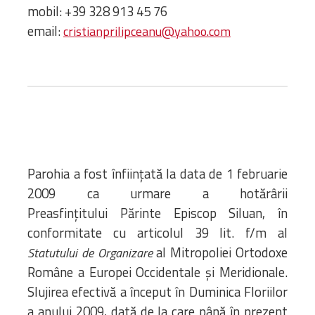
Bibliotecă
mobil: +39 328 913 45 76
Resurse multimedia
email:
cristianprilipceanu@yahoo.com
Opinii ortodoxe
Din viața „familiei”
diecezei
CSDE
Cuvântul Episcopului
Lectura Lunii
Prezentarea
Parohia a fost înfiinţată la data de 1 februarie
Parohiilor
2009 ca urmare a hotărârii
Preasfinţitului Părinte Episcop Siluan, în
conformitate cu articolul 39 lit. f/m al
CONTACT
al Mitropoliei Ortodoxe
Statutului de Organizare
Române a Europei Occidentale și Meridionale.
Slujirea efectivă a început în Duminica Floriilor
a anului 2009, dată de la care până în prezent