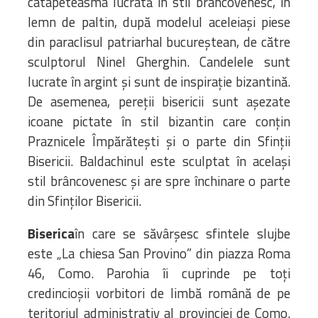
catapeteasma lucrată în stil brâncovenesc, în
lemn de paltin, după modelul aceleiași piese
din paraclisul patriarhal bucureștean, de către
sculptorul Ninel Gherghin. Candelele sunt
lucrate în argint și sunt de inspirație bizantină.
De asemenea, pereții bisericii sunt așezate
icoane pictate în stil bizantin care conțin
Praznicele Împărătești și o parte din Sfinții
Bisericii. Baldachinul este sculptat în același
stil brâncovenesc și are spre închinare o parte
din Sfinților Bisericii.
Biserica
în care se săvârşesc sfintele slujbe
este „La chiesa San Provino” din piazza Roma
46, Como. Parohia îi cuprinde pe toţi
credincioșii vorbitori de limbă română de pe
teritoriul administrativ al provinciei de Como.