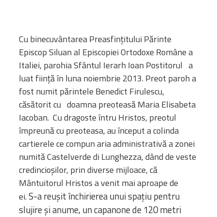
Cu binecuvântarea Preasfinţitului Părinte
Episcop Siluan al Episcopiei Ortodoxe Române a
Italiei,
parohia Sfântul Ierarh Ioan Postitorul a
luat fiinţă în luna noiembrie 2013. Preot paroh a
fost numit părintele Benedict Firulescu,
căsătorit cu doamna preoteasă Maria Elisabeta
Iacoban. Cu dragoste întru Hristos, preotul
împreună cu preoteasa, au început a colinda
cartierele ce compun aria administrativă a zonei
numită Castelverde di Lunghezza, dând de veste
credincioşilor, prin diverse mijloace, că
Mântuitorul Hristos a venit mai aproape de
S-a reuşit închirierea unui spaţiu pentru
ei.
slujire şi anume, un capanone de 120 metri