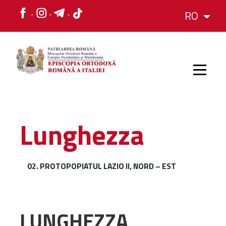
RO
HOME
Lunghezza
ISTORIC
02. PROTOPOPIATUL LAZIO II, NORD – EST
IERARH
ORGANIZAREA
LUNGHEZZA
ORGANIZAREA
Structura