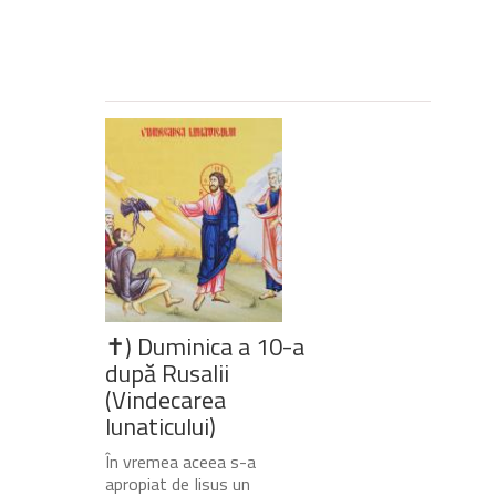
✝) Duminica a 10-a
după Rusalii
(Vindecarea
lunaticului)
În vremea aceea s-a
apropiat de Iisus un