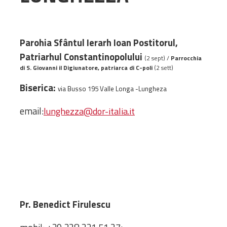
Administrativă
Protopopiate
Mănăstiri,
Parohia Sfântul Ierarh Ioan Postitorul,
biserici și
Patriarhul Constantinopolului
(2 sept) /
Parrocchia
monumente
di S. Giovanni il Digiunatore, patriarca di C-poli
(2 sett)
Diaconii
Biserica:
via Busso 195 Valle Longa -Lungheza
Centre și
Asociații
email:
lunghezza@dor-italia.it
Cimitire
Parohii
RESURSE
RESURSE
Apostolia Italia
Comunicate de presă
Pr. Benedict Firulescu
Statutele și legile
Scrisori pastorale