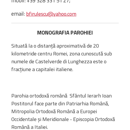
mobil: +39 328 331 51 27;
Bibliotecă
Resurse multimedia
email:
bfirulescu@yahoo.com
Opinii ortodoxe
Din viața „familiei”
MONOGRAFIA PAROHIEI
diecezei
CSDE
Situată la o distanță aproximativă de 20
Cuvântul Episcopului
kilometride centru Romei, zona cunoscută sub
Lectura Lunii
numele de Castelverde di Lunghezza este o
Prezentarea
fracțiune a capitalei italiene.
Parohiilor
Parohia ortodoxă română Sfântul Ierarh Ioan
CONTACT
Postitorul face parte din Patriarhia Română,
Mitropolia Ortodoxă Română a Europei
Occidentale și Meridionale - Episcopia Ortodoxă
Română a Italiei.