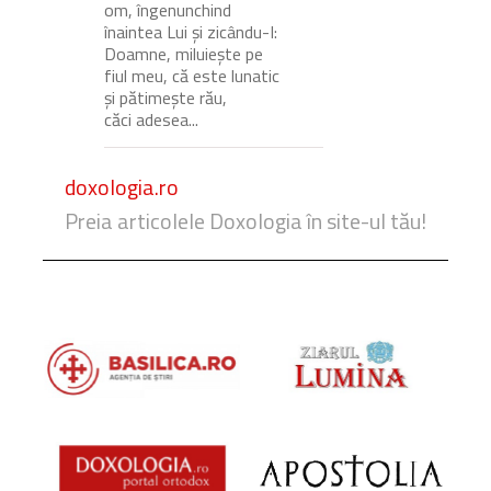
om, îngenunchind
înaintea Lui și zicându-I:
Doamne, miluiește pe
fiul meu, că este lunatic
și pătimește rău,
căci adesea...
doxologia.ro
Preia articolele Doxologia în site-ul tău!