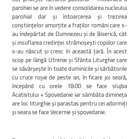
parohiei se are în vedere consolidarea nucleului
parohial dar și întoarcerea și trezirea
conștiințelor amorțite a fraților români care s-
au îndepărtat de Dumnezeu și de Biserică, cât
și insuflarea credinței strămoșești copiilor care
s-au născut și cresc în această țară. În acest
scop pe lângă Utrenie și Sfânta Liturghie care
se săvârșește în toate duminicile și sărbătorile
cu cruce roșie de peste an, în ficare joi seară,
începând cu orele 18:00 se face slujba
Acatistului + Spovedanie iar sâmbăta dimineța
are loc liturghie și parastas pentru cei adormiți
și seara se face Vecernie și spovedanie.