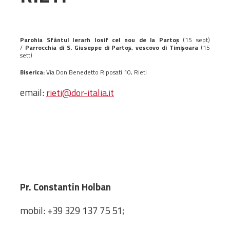
Administrativă
Protopopiate
Mănăstiri,
Parohia Sfântul Ierarh Iosif cel nou de la Partoș
(15 sept)
/
Parrocchia di S. Giuseppe di Partoş, vescovo di Timişoara
(15
biserici și
sett)
monumente
Biserica:
Via Don Benedetto Riposati 10, Rieti
Diaconii
email:
rieti@dor-italia.it
Centre și
Asociații
Cimitire
Parohii
RESURSE
RESURSE
Apostolia Italia
Pr. Constantin Holban
Comunicate de presă
Statutele și legile
mobil: +39 329 137 75 51;
Scrisori pastorale