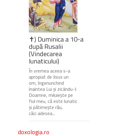
✝) Duminica a 10-a
după Rusalii
(Vindecarea
lunaticului)
În vremea aceea s-a
apropiat de Iisus un
om, îngenunchind
înaintea Lui și zicându-I:
Doamne, miluiește pe
fiul meu, că este lunatic
și pătimește rău,
căci adesea...
doxologia.ro