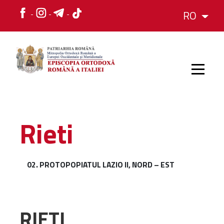
RO
HOME
Rieti
ISTORIC
02. PROTOPOPIATUL LAZIO II, NORD – EST
IERARH
ORGANIZAREA
RIETI
ORGANIZAREA
Structura