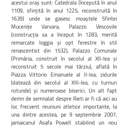
acestui oraş sunt: Catedrala (începută în anul
1109, sfinţită în anul 1225, reconstruită în
1639) unde se gasesc moaștele Sfintei
Mucenițe Varvara, Palazzo Vescovile
(construcţia sa a început în 1283, merită
remarcate loggia şi opt ferestre în stil
renascentist din 1532), Palazzo Comunale
(Primăria, construit în secolul al XII-lea şi
reconstruit 5 secole mai târziu), aflată în
Piazza Vittorio Emanuele al II-lea, zidurile
(datează din secolul al XIII-lea, cu turnuri
rotunde) şi numeroase biserici. Un alt fapt
demn de semnalat despre Rieti ar fi că aici au
loc frecvent reuniuni atletice importante, la
una dintre acestea, pe 9 septembrie 2007,
jamaicanul Asafa Powell stabilind un nou