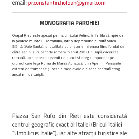
email:
pr.constantin.holban@gmail.com
Bibliotecă
Resurse multimedia
Opinii ortodoxe
MONOGRAFIA PAROHIEI
Din viața „familiei”
diecezei
Orașul Rieti este așezat pe malul râului Velino, în fertila câmpie de
la poalele muntelui Terminillo, într-o depresiune numită Valea
CSDE
Sfântă (Vale Santa), o localitate cu o istorie milenara fiind fondat de
Cuvântul Episcopului
către sabini și cucerit de romani în anul 290 i.Hr. După cucerirea
romană, localitatea a devenit un punct strategic important pe
Lectura Lunii
drumul care lega Roma de Marea Adriatică, prin Apenini.Peisajele
Prezentarea
extrem de frumoase și casele medievale din zona centrală atrag
anual mii de turiști.
Parohiilor
CONTACT
Piazza San Rufo din Rieti este considerată
centrul geografic exact al Italiei (Bricul Italiei –
“Umbilicus Italie”), iar alte atracţii turistice ale